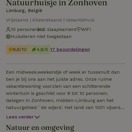
Natuurhuisje in Zonhoven
Limburg, België
Vrijstaand | Alleenstaand | Vakantiehuis
10 personen
5 slaapkamers
WiFi
Huisdieren niet toegestaan
8,8/10
4,8/5
17 beoordelingen
Een midweek,weekendje of week er tussenuit dan
ben je bij ons aan het juiste adres. Onze ruime
vakantiewoning voorzien van een schitterende
wintertuin is geschikt voor 8 tot 10 personen.
Gelegen in Zonhoven, midden-Limburg aan het
natuurgebied ' de wijers'. Het land van 1001 vijvers
met in onze achtertuin toegan en uitzicht op een
Lees verder
van de vele mooie vijvers voorzien van zeer rijke
Natuur en omgeving
fauna en flora, ideaal voor vogelspotters, een plezier