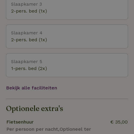
Slaapkamer 3
staan.Kortom bij ons geniet je gewoon in elk seizoen.
2-pers. bed (1x)
Slaapkamer 4
2-pers. bed (1x)
Slaapkamer 5
1-pers. bed (2x)
Bekijk alle faciliteiten
Optionele extra's
Fietsenhuur
€ 35,00
Per persoon per nacht,Optioneel ter