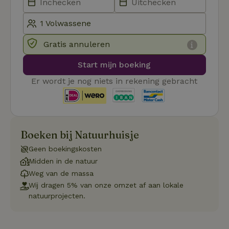
be
ge
co
we
on
Gratis annuleren
CookieScriptConsent
CookieScript
4 weken 2
De
Google
.natuurhuisje.be
dagen
wo
Privacy Policy
do
Start mijn boeking
Sc
se
Er wordt je nog niets in rekening gebracht
co
va
on
co
va
Sc
no
co
Boeken bij Natuurhuisje
we
Geen boekingskosten
VISITOR_PRIVACY_METADATA
YouTube
5 maanden
De
Midden in de natuur
.youtube.com
4 weken
wo
o
Weg van de massa
to
de
Wij dragen 5% van onze omzet af aan lokale
pr
natuurprojecten.
vo
in
si
He
ge