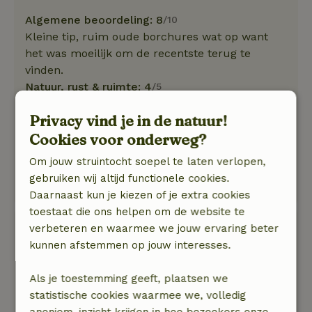
Algemene beoordeling: 8
/10
Kleine tip, ruim oude borchures wat op want
het was moeilijk om de recentste terug te
vinden.
Natuur, rust & ruimte: 4
/5
Prachtige locatie, alles is inbergrepen enkel
Privacy vind je in de natuur!
vooraan de iets drukkere baan zorgt voor het
Cookies voor onderweg?
cijfer 8.
Om jouw struintocht soepel te laten verlopen,
Je hoeft echt niets mee te brengen buiten eten
gebruiken wij altijd functionele cookies.
en kleding. Top !
Daarnaast kun je kiezen of je extra cookies
toestaat die ons helpen om de website te
Kathleen
verbeteren en waarmee we jouw ervaring beter
31 januari 2025
kunnen afstemmen op jouw interesses.
Algemene beoordeling: 9
/10
Als je toestemming geeft, plaatsen we
Woning voorzien van alle comfort. We kwamen
statistische cookies waarmee we, volledig
niets te kort.
anoniem, inzicht krijgen in hoe bezoekers onze