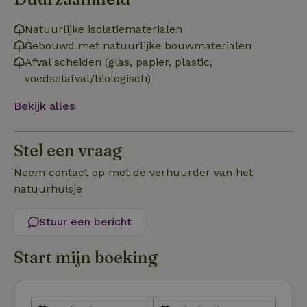
Natuurlijke isolatiematerialen
Gebouwd met natuurlijke bouwmaterialen
Afval scheiden (glas, papier, plastic,
Strikt noodzakelijk
Prestatie
Targeting
voedselafval/biologisch)
Functioneel
Bekijk alles
Strikt noodzakelijke cookies maken de kernfunctionaliteiten
van de website mogelijk, zoals gebruikersaanmelding en
accountbeheer. De website kan niet goed worden gebruikt
Stel een vraag
zonder de strikt noodzakelijke cookies.
Neem contact op met de verhuurder van het
Aanbieder
/
Naam
Vervaldatum
Om
Domein
natuurhuisje
_pinterest_ct_ua
Pinterest Inc.
1 jaar
De
.ct.pinterest.com
wo
Stuur een bericht
re
Pi
Ma
Start mijn boeking
_tt_enable_cookie
.natuurhuisje.be
3 maanden
De
wo
o
vo
de