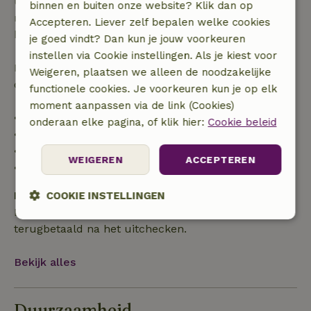
uur. Bij annulering binnen gestelde periode heb je
binnen en buiten onze website? Klik dan op
recht op volledige terugbetaling van het
Accepteren. Liever zelf bepalen welke cookies
boekingsbedrag.
je goed vindt? Dan kun je jouw voorkeuren
instellen via Cookie instellingen. Als je kiest voor
Daarna krijg je een deel van de reissom en 100% van
Weigeren, plaatsen we alleen de noodzakelijke
de borg terugbetaald:
functionele cookies. Je voorkeuren kun je op elk
moment aanpassen via de link (Cookies)
• tot 42 dagen voor aankomst: 70% terugbetaald
onderaan elke pagina, of klik hier:
Cookie beleid
• 42–28 dagen voor aankomst: 40% terugbetaald
• 28 dagen tot de aankomstdag: 10% terugbetaald
WEIGEREN
ACCEPTEREN
• op de aankomstdag of later: geen terugbetaling
Borg
COOKIE INSTELLINGEN
Een borg van € 250,00 is van toepassing. Je wordt
Strikt
Prestatie
Targeting
terugbetaald na het uitchecken.
noodzakelijk
Bekijk alles
Functioneel
Duurzaamheid