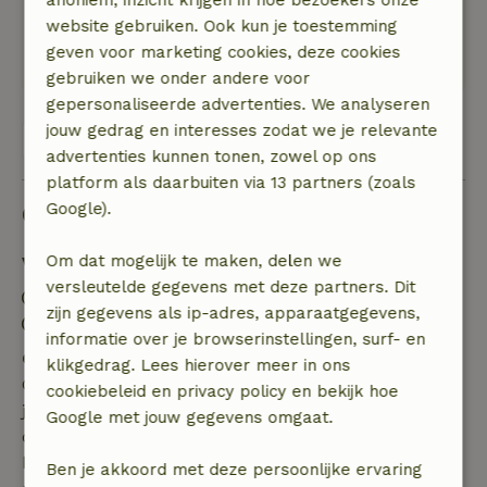
Natuur, rust & ruimte: 5
/5
website gebruiken. Ook kun je toestemming
Heel mooi natuurgebied op wandelafstand van
geven voor marketing cookies, deze cookies
de woning.
gebruiken we onder andere voor
gepersonaliseerde advertenties. We analyseren
jouw gedrag en interesses zodat we je relevante
Bekijk alle 17 beoordelingen
advertenties kunnen tonen, zowel op ons
platform als daarbuiten via 13 partners (zoals
Google).
Goed om te weten
Om dat mogelijk te maken, delen we
Verblijfdetails
versleutelde gegevens met deze partners. Dit
Inchecken: 17:00- 22:00
zijn gegevens als ip-adres, apparaatgegevens,
Uitchecken: 07:00- 10:00
informatie over je browserinstellingen, surf- en
Gratis annuleren binnen 7 dagen
klikgedrag. Lees hierover meer in ons
Gratis annuleren binnen 7 dagen na bevestiging van
cookiebeleid en privacy policy en bekijk hoe
je boeking, bij een boekingsaanvraag meer dan 28
Google met jouw gegevens omgaat.
dagen voor aanvang. Bij een boeking met aanvang
binnen 28 dagen geldt gratis annuleren binnen 24
Ben je akkoord met deze persoonlijke ervaring