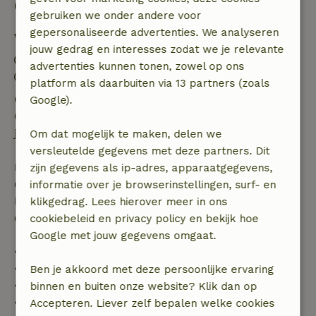
Goed om te weten
gebruiken we onder andere voor
gepersonaliseerde advertenties. We analyseren
Verblijfdetails
jouw gedrag en interesses zodat we je relevante
Inchecken: 15:30- 21:00
advertenties kunnen tonen, zowel op ons
Uitchecken: 08:30- 10:30
platform als daarbuiten via 13 partners (zoals
Gratis annuleren binnen 24 uur
Google).
Gratis annuleren binnen 24 uur na bevestiging van
je boeking.
Om dat mogelijk te maken, delen we
versleutelde gegevens met deze partners. Dit
Bij annulering binnen gestelde periode heb je recht
zijn gegevens als ip-adres, apparaatgegevens,
op volledige terugbetaling van het boekingsbedrag.
informatie over je browserinstellingen, surf- en
Daarna krijg je een deel van de reissom en 100% van
klikgedrag. Lees hierover meer in ons
de borg terugbetaald:
cookiebeleid en privacy policy en bekijk hoe
Google met jouw gegevens omgaat.
• tot 42 dagen voor aankomst: 70% terugbetaald
• 42–28 dagen voor aankomst: 40% terugbetaald
Ben je akkoord met deze persoonlijke ervaring
• 28 dagen tot de aankomstdag: 10% terugbetaald
binnen en buiten onze website? Klik dan op
• op de aankomstdag of later: geen terugbetaling
Accepteren. Liever zelf bepalen welke cookies