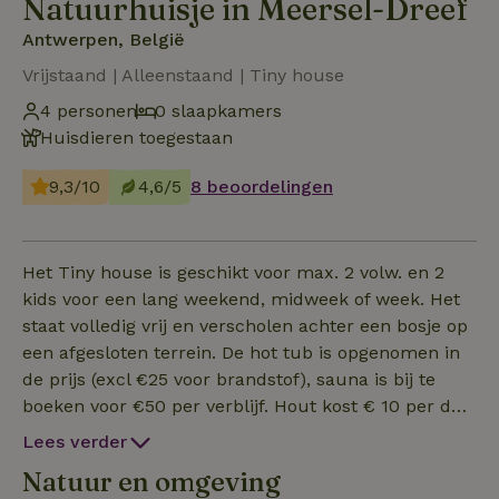
Natuurhuisje in Meersel-Dreef
Antwerpen, België
Vrijstaand | Alleenstaand | Tiny house
4 personen
0 slaapkamers
Huisdieren toegestaan
9,3/10
4,6/5
8 beoordelingen
Het Tiny house is geschikt voor max. 2 volw. en 2
kids voor een lang weekend, midweek of week. Het
staat volledig vrij en verscholen achter een bosje op
een afgesloten terrein. De hot tub is opgenomen in
de prijs (excl €25 voor brandstof), sauna is bij te
boeken voor €50 per verblijf. Hout kost € 10 per dag.
Het Tiny house heeft een prachtig uitzicht en
Lees verder
bestaat uit één ruimte met daarin een
Natuur en omgeving
slaapzoldertje (bed van 140cm zeer geschikt voor