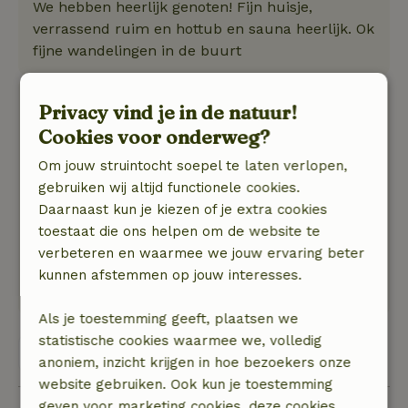
We hebben heerlijk genoten! Fijn huisje,
verrassend ruim en hottub en sauna heerlijk. Ok
fijne wandelingen in de buurt
Willem
Privacy vind je in de natuur!
14 februari 2025
Cookies voor onderweg?
Algemene beoordeling: 9
/10
Om jouw struintocht soepel te laten verlopen,
Alles wat je nodig hebt is aanwezig. Het huisje is
gebruiken wij altijd functionele cookies.
gezellig en knus. Het
Daarnaast kun je kiezen of je extra cookies
Natuur, rust & ruimte: 5
/5
toestaat die ons helpen om de website te
Het was er heerlijk! Veel ruimte en privacy. De
verbeteren en waarmee we jouw ervaring beter
kinderen vonden het heel leuk om te helpen
kunnen afstemmen op jouw interesses.
met dieren verzorgen.
Als je toestemming geeft, plaatsen we
statistische cookies waarmee we, volledig
Bekijk alle 8 beoordelingen
anoniem, inzicht krijgen in hoe bezoekers onze
website gebruiken. Ook kun je toestemming
geven voor marketing cookies, deze cookies