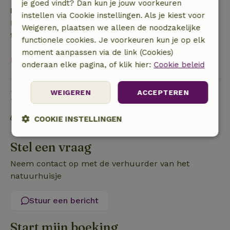
je goed vindt? Dan kun je jouw voorkeuren
Borg
instellen via Cookie instellingen. Als je kiest voor
Een borg van € 50,00 is van toepassing. Je wordt
Weigeren, plaatsen we alleen de noodzakelijke
terugbetaald na het uitchecken.
functionele cookies. Je voorkeuren kun je op elk
moment aanpassen via de link (Cookies)
Bekijk alles
onderaan elke pagina, of klik hier:
Cookie beleid
Duurzaamheid
WEIGEREN
ACCEPTEREN
OV gelegenheid op maximaal 1 kilometer
COOKIE INSTELLINGEN
Strikt
Prestatie
Targeting
Stel een vraag
noodzakelijk
Neem contact op met de verhuurder van het
natuurhuisje
Functioneel
Stuur een bericht
Start mijn boeking