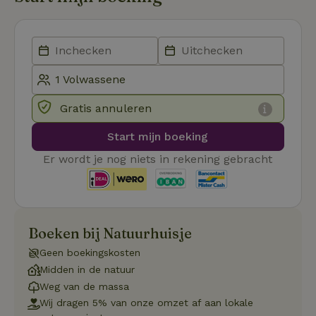
Strikt noodzakelijk
Prestatie
Targeting
Functioneel
Strikt noodzakelijke cookies maken de kernfunctionaliteiten
van de website mogelijk, zoals gebruikersaanmelding en
Gratis annuleren
accountbeheer. De website kan niet goed worden gebruikt
zonder de strikt noodzakelijke cookies.
Start mijn boeking
Aanbieder
/
Naam
Vervaldatum
Om
Domein
Er wordt je nog niets in rekening gebracht
_pinterest_ct_ua
Pinterest Inc.
1 jaar
De
.ct.pinterest.com
wo
re
Pi
Ma
Boeken bij Natuurhuisje
_tt_enable_cookie
.natuurhuisje.be
3 maanden
De
wo
Geen boekingskosten
o
vo
Midden in de natuur
de
be
Weg van de massa
ge
Wij dragen 5% van onze omzet af aan lokale
co
we