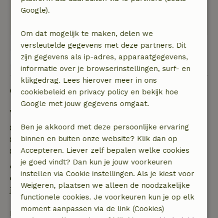
natuurhuisje. Huisje is van alle gemakken
Google).
voorzien, prima wifi, alles is netjes schoon.
Om dat mogelijk te maken, delen we
versleutelde gegevens met deze partners. Dit
Bekijk alle 70 beoordelingen
zijn gegevens als ip-adres, apparaatgegevens,
informatie over je browserinstellingen, surf- en
klikgedrag. Lees hierover meer in ons
Goed om te weten
cookiebeleid en privacy policy en bekijk hoe
Google met jouw gegevens omgaat.
Verblijfdetails
Ben je akkoord met deze persoonlijke ervaring
Inchecken: 16:00- 23:59
binnen en buiten onze website? Klik dan op
Uitchecken: 00:01- 10:30
Accepteren. Liever zelf bepalen welke cookies
Contactloos verblijf mogelijk
je goed vindt? Dan kun je jouw voorkeuren
Gratis annuleren binnen 24 uur
instellen via Cookie instellingen. Als je kiest voor
Gratis annuleren binnen 24 uur na bevestiging van
Weigeren, plaatsen we alleen de noodzakelijke
je boeking.
functionele cookies. Je voorkeuren kun je op elk
moment aanpassen via de link (Cookies)
Bij annulering binnen gestelde periode heb je recht