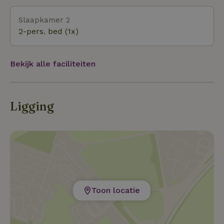
of ’s avonds bij het vuur. Na je boeking ontvang je
Slaapkamer 2
digitale gidsen met praktische info en tips.
2-pers. bed (1x)
Bekijk alle faciliteiten
Ligging
Toon locatie