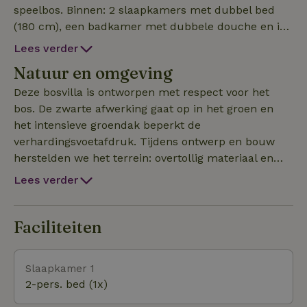
speelbos. Binnen: 2 slaapkamers met dubbel bed
(180 cm), een badkamer met dubbele douche en in
de woonkamer een slaapbank (120 cm). De keuken
Lees verder
is volledig uitgerust en grenst aan de woonkamer. ’s
Natuur en omgeving
Avonds zit je gezellig rond de houtkachel. Er is
snelle wifi, airco en een projector met Netflix.
Deze bosvilla is ontworpen met respect voor het
Buiten vind je 3 terrassen, een grillring-barbecue,
bos. De zwarte afwerking gaat op in het groen en
buitenvuurplaats, hottub en een schommelbank
het intensieve groendak beperkt de
tussen de bomen. Elektrische wagen laden kan via
verhardingsvoetafdruk. Tijdens ontwerp en bouw
een stopcontact op de oprit (eigen kabel).
herstelden we het terrein: overtollig materiaal en
exoten verwijderd, veel nieuwe aanplantingen
Lees verder
gedaan en paden opnieuw ingericht. Het resultaat
voel je—het bos leeft weer op. Vanuit de deur stap je
zo de Kempense wandel- en fietsroutes in. In de
Faciliteiten
buurt vind je winkels en gezellige horeca. Voor
kinderen zijn er o.a. speeltuinen, zwemvijver De
Slaapkamer 1
Lilse Bergen en binnenspeeltuin MegaSpeelstad.
2-pers. bed (1x)
Wie liever thuisblijft, geniet van het privébos: zon of
schaduw op drie terrassen, spelen in het speelbos