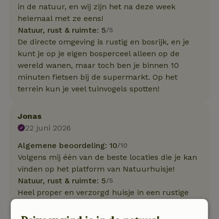
in de natuur, en wij zijn het na deze week
helemaal met ze eens!
Natuur, rust & ruimte: 5
/5
De directe omgeving is rustig en bosrijk, en je
kunt je op je eigen bosperceel alleen op de
wereld wanen, maar toch ben je binnen 10
minuten fietsen bij de supermarkt. Op het
terrein kun je veel tuinvogels spotten!
Jonas
22 juni 2026
Algemene beoordeling: 10
/10
Volgens mij één van de beste locaties die je kan
vinden op het platform van Natuurhuisje!
Natuur, rust & ruimte: 5
/5
Heel proper en verzorgd huisje in een rustige
omgeving, midden in een prachtig
natuurgebied. De gastvrijheid van de eigenaar is