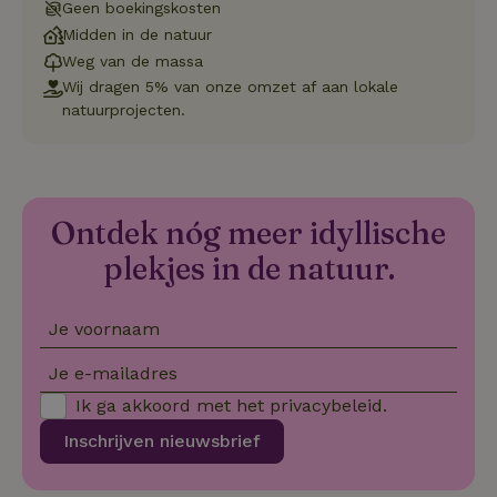
va
Geen boekingskosten
on
Midden in de natuur
co
va
Weg van de massa
Sc
no
Wij dragen 5% van onze omzet af aan lokale
co
natuurprojecten.
we
VISITOR_PRIVACY_METADATA
YouTube
5 maanden
De
.youtube.com
4 weken
wo
o
to
de
Ontdek nóg meer idyllische
pr
vo
in
plekjes in de natuur.
si
He
ge
to
Je voornaam
de
be
ve
Je e-mailadres
pr
in
Ik ga akkoord met het
privacybeleid
.
hu
w
Inschrijven nieuwsbrief
ge
to
se