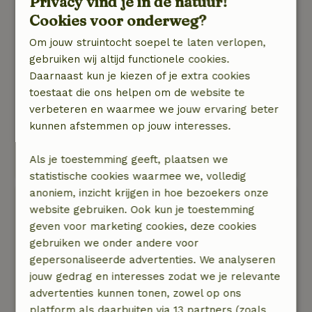
Privacy vind je in de natuur!
uitzonderlijk; je voelt je meteen welkom en bijna
Cookies voor onderweg?
alsof je een tweede thuis hebt gevonden.
Om jouw struintocht soepel te laten verlopen,
gebruiken wij altijd functionele cookies.
Alles is duidelijk uitgelegd in de online
Daarnaast kun je kiezen of je extra cookies
documentatie, en wanneer je toch nog een
toestaat die ons helpen om de website te
vraag hebt, staat de eigenaar onmiddellijk klaar
verbeteren en waarmee we jouw ervaring beter
om te helpen of bijkomende uitleg te geven.
kunnen afstemmen op jouw interesses.
Absoluut een aanrader en zeker de moeite
Als je toestemming geeft, plaatsen we
waard!
statistische cookies waarmee we, volledig
anoniem, inzicht krijgen in hoe bezoekers onze
Patrick de
website gebruiken. Ook kun je toestemming
1 mei 2026
geven voor marketing cookies, deze cookies
Algemene beoordeling: 9
gebruiken we onder andere voor
/10
Super
gepersonaliseerde advertenties. We analyseren
Natuur, rust & ruimte: 5
jouw gedrag en interesses zodat we je relevante
/5
Het huisje ligt in een groot bosgebied dat voor
advertenties kunnen tonen, zowel op ons
een groot gedeelte privé gebied van het
platform als daarbuiten via 13 partners (zoals