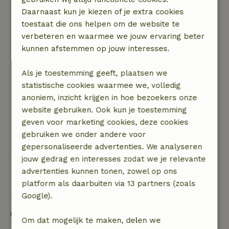
Daarnaast kun je kiezen of je extra cookies
Wanneer je voor de rust gaat, dan is dit huisje
toestaat die ons helpen om de website te
een aanrader.
verbeteren en waarmee we jouw ervaring beter
Wij hebben in ieder geval volop genoten.
kunnen afstemmen op jouw interesses.
Natuur, rust & ruimte: 5
/5
De rust was zo fijn, volop genieten.
Als je toestemming geeft, plaatsen we
De ruimte is enorm. Je kunt een wandeling
statistische cookies waarmee we, volledig
maken in en rondom het huisje.
anoniem, inzicht krijgen in hoe bezoekers onze
De natuur is erg mooi. We waren er in de
website gebruiken. Ook kun je toestemming
maand mei en dan is de natuur fris en groen.
geven voor marketing cookies, deze cookies
De omgeving is rustig en wijds. Veel vogels
gebruiken we onder andere voor
gehoord en gezien. &#039;
gepersonaliseerde advertenties. We analyseren
jouw gedrag en interesses zodat we je relevante
advertenties kunnen tonen, zowel op ons
Bekijk alle 48 beoordelingen
platform als daarbuiten via 13 partners (zoals
Google).
Goed om te weten
Om dat mogelijk te maken, delen we