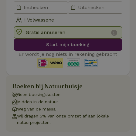
Naam
Vervaldatum
Om
Domein
_pinterest_ct_ua
Pinterest Inc.
1 jaar
De
.ct.pinterest.com
wo
re
Pi
Ma
Gratis annuleren
_tt_enable_cookie
.natuurhuisje.be
3 maanden
De
wo
Start mijn boeking
o
vo
Er wordt je nog niets in rekening gebracht
de
be
ge
co
we
on
Boeken bij Natuurhuisje
CookieScriptConsent
CookieScript
4 weken 2
De
Google
.natuurhuisje.be
dagen
wo
Privacy Policy
do
Geen boekingskosten
Sc
Midden in de natuur
se
co
Weg van de massa
va
on
Wij dragen 5% van onze omzet af aan lokale
co
natuurprojecten.
va
Sc
no