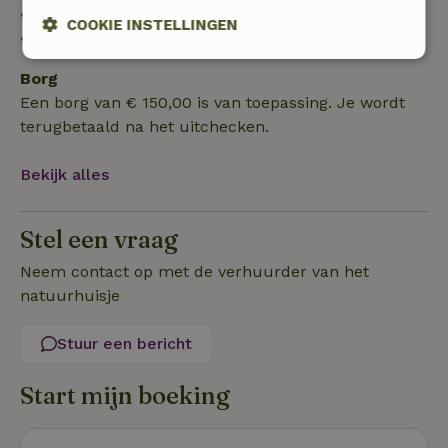
• 28 dagen tot de aankomstdag: 10% terugbetaald
COOKIE INSTELLINGEN
• op de aankomstdag of later: geen terugbetaling
Strikt
Prestatie
Targeting
Borg
noodzakelijk
Een borg van € 150,00 is van toepassing. Je wordt
terugbetaald na het uitchecken.
Functioneel
Bekijk alles
Stel een vraag
Neem contact op met de verhuurder van het
natuurhuisje
Strikt noodzakelijk
Prestatie
Targeting
Functioneel
Stuur een bericht
Strikt noodzakelijke cookies maken de kernfunctionaliteiten
van de website mogelijk, zoals gebruikersaanmelding en
Start mijn boeking
accountbeheer. De website kan niet goed worden gebruikt
zonder de strikt noodzakelijke cookies.
Aanbieder
/