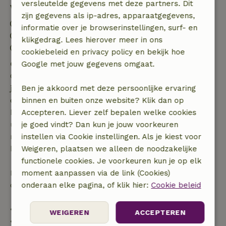
versleutelde gegevens met deze partners. Dit
Verblijfdetails
zijn gegevens als ip-adres, apparaatgegevens,
Inchecken: 15:00- 21:00
informatie over je browserinstellingen, surf- en
Uitchecken: 07:00- 10:00
klikgedrag. Lees hierover meer in ons
Contactloos verblijf mogelijk
cookiebeleid en privacy policy en bekijk hoe
Gratis annuleren binnen 7 dagen
Google met jouw gegevens omgaat.
Gratis annuleren binnen 7 dagen na bevestiging van
je boeking, bij een boekingsaanvraag meer dan 28
Ben je akkoord met deze persoonlijke ervaring
dagen voor aanvang. Bij een boeking met aanvang
binnen en buiten onze website? Klik dan op
binnen 28 dagen geldt gratis annuleren binnen 24
Accepteren. Liever zelf bepalen welke cookies
uur. Bij annulering binnen gestelde periode heb je
je goed vindt? Dan kun je jouw voorkeuren
recht op volledige terugbetaling van het
instellen via Cookie instellingen. Als je kiest voor
boekingsbedrag.
Weigeren, plaatsen we alleen de noodzakelijke
functionele cookies. Je voorkeuren kun je op elk
Daarna krijg je een deel van de reissom en 100% van
moment aanpassen via de link (Cookies)
de borg terugbetaald:
onderaan elke pagina, of klik hier:
Cookie beleid
• tot 42 dagen voor aankomst: 70% terugbetaald
WEIGEREN
ACCEPTEREN
• 42–28 dagen voor aankomst: 40% terugbetaald