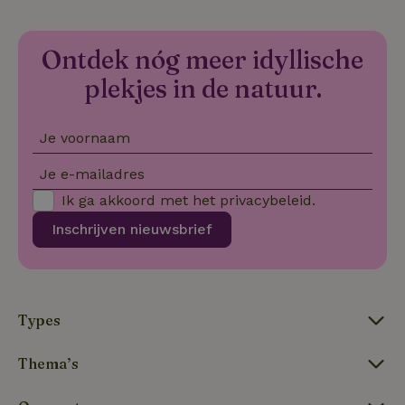
co
we
VISITOR_PRIVACY_METADATA
YouTube
5 maanden
De
Ontdek nóg meer idyllische
.youtube.com
4 weken
wo
o
to
plekjes in de natuur.
de
pr
vo
in
Je voornaam
si
He
ge
Je e-mailadres
to
de
Ik ga akkoord met het
privacybeleid
.
be
ve
Inschrijven nieuwsbrief
pr
in
hu
w
ge
to
se
Types
Thema’s
Naam
Aanbieder
/
Domein
Verval
Aanbieder
/