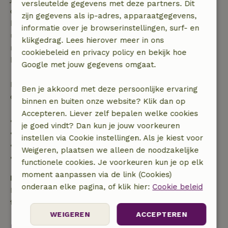
versleutelde gegevens met deze partners. Dit
dagen voor aanvang. Bij een boeking met aanvang
zijn gegevens als ip-adres, apparaatgegevens,
binnen 28 dagen geldt gratis annuleren binnen 24
informatie over je browserinstellingen, surf- en
uur. Bij annulering binnen gestelde periode heb je
klikgedrag. Lees hierover meer in ons
recht op volledige terugbetaling van het
cookiebeleid en privacy policy en bekijk hoe
boekingsbedrag.
Google met jouw gegevens omgaat.
Daarna krijg je een deel van de reissom en 100% van
Ben je akkoord met deze persoonlijke ervaring
de borg terugbetaald:
binnen en buiten onze website? Klik dan op
Accepteren. Liever zelf bepalen welke cookies
• tot 42 dagen voor aankomst: 70% terugbetaald
je goed vindt? Dan kun je jouw voorkeuren
• 42–28 dagen voor aankomst: 40% terugbetaald
instellen via Cookie instellingen. Als je kiest voor
• 28 dagen tot de aankomstdag: 10% terugbetaald
Weigeren, plaatsen we alleen de noodzakelijke
• op de aankomstdag of later: geen terugbetaling
functionele cookies. Je voorkeuren kun je op elk
moment aanpassen via de link (Cookies)
Borg
onderaan elke pagina, of klik hier:
Cookie beleid
Een borg van € 100,00 is van toepassing. Je wordt
terugbetaald na het uitchecken.
WEIGEREN
ACCEPTEREN
Bekijk alles