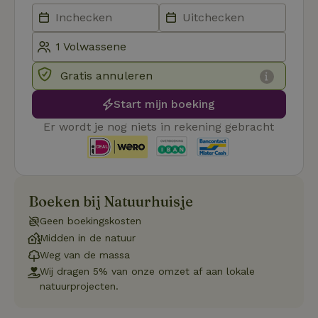
Naam
Vervaldatum
Om
Domein
_pinterest_ct_ua
Pinterest Inc.
1 jaar
De
.ct.pinterest.com
wo
re
Pi
Ma
Gratis annuleren
_tt_enable_cookie
.natuurhuisje.be
3 maanden
De
wo
Start mijn boeking
o
vo
Er wordt je nog niets in rekening gebracht
de
be
ge
co
we
on
Boeken bij Natuurhuisje
CookieScriptConsent
CookieScript
4 weken 2
De
Google
.natuurhuisje.be
dagen
wo
Privacy Policy
do
Geen boekingskosten
Sc
Midden in de natuur
se
co
Weg van de massa
va
on
Wij dragen 5% van onze omzet af aan lokale
co
natuurprojecten.
va
Sc
no