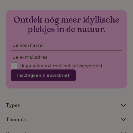
co
we
VISITOR_PRIVACY_METADATA
YouTube
5 maanden
De
Ontdek nóg meer idyllische
.youtube.com
4 weken
wo
o
to
plekjes in de natuur.
de
pr
vo
in
Je voornaam
si
He
ge
Je e-mailadres
to
de
Ik ga akkoord met het
privacybeleid
.
be
ve
Inschrijven nieuwsbrief
pr
in
hu
w
ge
to
se
Types
Thema’s
Naam
Aanbieder
/
Domein
Verval
Aanbieder
/