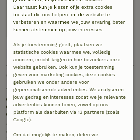
Daarnaast kun je kiezen of je extra cookies
Algemene beoordeling: 8
/10
toestaat die ons helpen om de website te
Mooie rustige ligging
verbeteren en waarmee we jouw ervaring beter
Natuur, rust & ruimte: 5
/5
kunnen afstemmen op jouw interesses.
Mooi net huisje,volledig ingericht
Als je toestemming geeft, plaatsen we
statistische cookies waarmee we, volledig
Bekijk alle 15 beoordelingen
anoniem, inzicht krijgen in hoe bezoekers onze
website gebruiken. Ook kun je toestemming
Goed om te weten
geven voor marketing cookies, deze cookies
gebruiken we onder andere voor
Verblijfdetails
gepersonaliseerde advertenties. We analyseren
jouw gedrag en interesses zodat we je relevante
Inchecken: 15:00- 22:00
advertenties kunnen tonen, zowel op ons
Uitchecken: 07:00- 11:00
platform als daarbuiten via 13 partners (zoals
Contactloos verblijf mogelijk
Google).
Gratis annuleren binnen 7 dagen
Gratis annuleren binnen 7 dagen na bevestiging van
Om dat mogelijk te maken, delen we
je boeking, bij een boekingsaanvraag meer dan 28