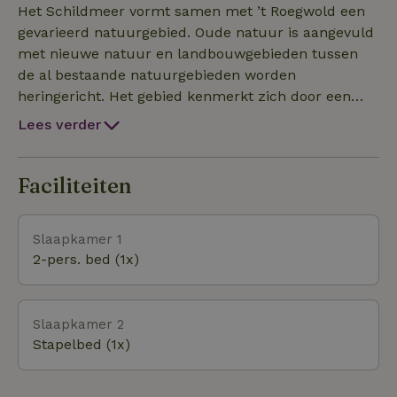
Het Schildmeer vormt samen met ’t Roegwold een
gevarieerd natuurgebied. Oude natuur is aangevuld
met nieuwe natuur en landbouwgebieden tussen
de al bestaande natuurgebieden worden
heringericht. Het gebied kenmerkt zich door een
afwisseling van open water, graslanden, moerassen,
Lees verder
ruige natuur, rust en weidse uitzichten. Een groot
deel van het gebied wordt begraasd door Hereford-
koeien, Groninger blaarkoppen en schapen. Dankzij
Faciliteiten
het uitgebreide netwerk van fiets- en wandelpaden
kun je de natuur goed zien en ervaren en er
Slaapkamer 1
helemaal in opgaan. Bijvoorbeeld door over het
2-pers. bed (1x)
Knuppelpad te wandelen; een houten vlonderpad
van 750 meter, dwars door het moeras van ’t
Roegwold. Het uitzicht is ieder seizoen anders,
Slaapkamer 2
waardoor je hier de mooiste foto’s kunt maken.
Stapelbed (1x)