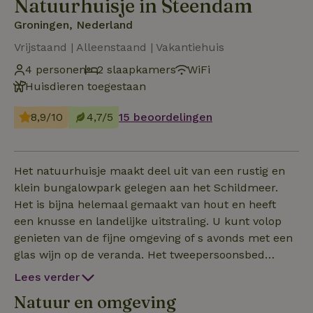
Natuurhuisje in Steendam
Groningen, Nederland
Vrijstaand | Alleenstaand | Vakantiehuis
4 personen
2 slaapkamers
WiFi
Huisdieren toegestaan
8,9/10
4,7/5
15 beoordelingen
Het natuurhuisje maakt deel uit van een rustig en
klein bungalowpark gelegen aan het Schildmeer.
Het is bijna helemaal gemaakt van hout en heeft
een knusse en landelijke uitstraling. U kunt volop
genieten van de fijne omgeving of s avonds met een
glas wijn op de veranda. Het tweepersoonsbed
bestaadt uit 2 losse bedden en dus ook te gebruiken
Lees verder
als 2 eenpersoons bedden. Kinderstoel beschikbaar
Natuur en omgeving
op aanvraag.