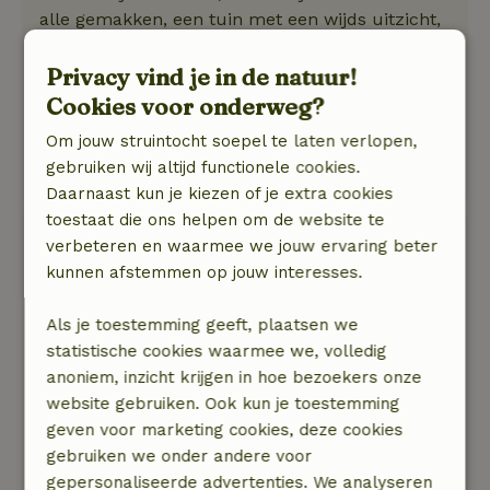
alle gemakken, een tuin met een wijds uitzicht,
vuurkorf, bbq, hottub, sauna … alles aanwezig
om het aangenaam te maken!
Privacy vind je in de natuur!
Je bent in de natuur en wandelt of fiets zo de
Cookies voor onderweg?
bossen in.
Om jouw struintocht soepel te laten verlopen,
Vriendelijke en behulpzame eigenaren, deze
gebruiken wij altijd functionele cookies.
plek kan ik een ieder aanraden!
Daarnaast kun je kiezen of je extra cookies
toestaat die ons helpen om de website te
Ruud
verbeteren en waarmee we jouw ervaring beter
26 juni 2026
kunnen afstemmen op jouw interesses.
Algemene beoordeling: 10
/10
Als je toestemming geeft, plaatsen we
Wat een geweldige plek
statistische cookies waarmee we, volledig
Natuur, rust & ruimte: 5
/5
anoniem, inzicht krijgen in hoe bezoekers onze
Wat een rust... En wat een ruimte... We hebben
website gebruiken. Ook kun je toestemming
een geweldig weekend gehad met zijn twee.
geven voor marketing cookies, deze cookies
Heerlijk geslapen... Heel veel rust en vrijheid
gebruiken we onder andere voor
gevoeld... Zeer goed ontvangen door de
gepersonaliseerde advertenties. We analyseren
gastvrouw en Alles is aanwezig! En in perfected