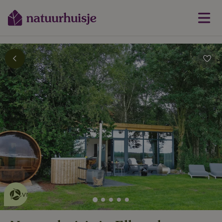
Dit natuurhuisje is eco-
vriendelijk
lees meer