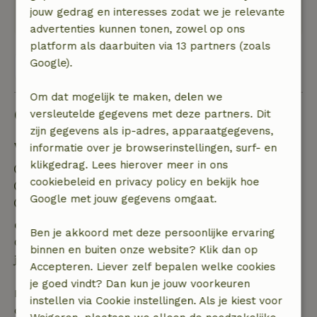
jouw gedrag en interesses zodat we je relevante
staat!
advertenties kunnen tonen, zowel op ons
platform als daarbuiten via 13 partners (zoals
Google).
Bekijk alle 153 beoordelingen
Om dat mogelijk te maken, delen we
Goed om te weten
versleutelde gegevens met deze partners. Dit
zijn gegevens als ip-adres, apparaatgegevens,
Verblijfdetails
informatie over je browserinstellingen, surf- en
klikgedrag. Lees hierover meer in ons
Inchecken: 15:00- 22:00
cookiebeleid en privacy policy en bekijk hoe
Uitchecken: 07:00- 11:00
Google met jouw gegevens omgaat.
Contactloos verblijf mogelijk
Gratis annuleren binnen 24 uur
Ben je akkoord met deze persoonlijke ervaring
Gratis annuleren binnen 24 uur na bevestiging van
binnen en buiten onze website? Klik dan op
je boeking.
Accepteren. Liever zelf bepalen welke cookies
je goed vindt? Dan kun je jouw voorkeuren
Bij annulering binnen gestelde periode heb je recht
instellen via Cookie instellingen. Als je kiest voor
op volledige terugbetaling van het boekingsbedrag.