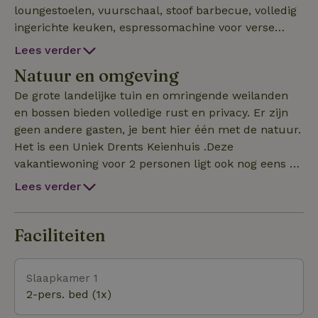
loungestoelen, vuurschaal, stoof barbecue, volledig
ingerichte keuken, espressomachine voor verse
bonen, hout voor hottub en vuurschaal, badjassen,
Lees verder
bad slippers, handdoeken, keukendoeken, linnen en
Natuur en omgeving
een laadpaal voor de elektrische auto en fiets!
Overnacht in een Drents Keienhuis! Het ziet er
De grote landelijke tuin en omringende weilanden
allemaal prachtig uit.
en bossen bieden volledige rust en privacy. Er zijn
geen andere gasten, je bent hier één met de natuur.
Het is een Uniek Drents Keienhuis .Deze
vakantiewoning voor 2 personen ligt ook nog eens op
een droomplek midden in het Unesco Geopark De
Lees verder
Hondsrug, op enkele kilometers afstand van
Hunebedhoofdstad Borger in Drenthe.
Faciliteiten
Slaapkamer 1
2-pers. bed (1x)