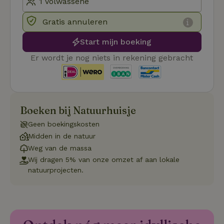
Functioneel
Gratis annuleren
Strikt noodzakelijke cookies maken de kernfunctionaliteiten
van de website mogelijk, zoals gebruikersaanmelding en
Start mijn boeking
accountbeheer. De website kan niet goed worden gebruikt
zonder de strikt noodzakelijke cookies.
Er wordt je nog niets in rekening gebracht
Aanbieder
/
Naam
Vervaldatum
Om
Domein
_pinterest_ct_ua
Pinterest Inc.
1 jaar
De
.ct.pinterest.com
wo
re
Boeken bij Natuurhuisje
Pi
Ma
Geen boekingskosten
_tt_enable_cookie
.natuurhuisje.be
3 maanden
De
Midden in de natuur
wo
o
Weg van de massa
vo
Wij dragen 5% van onze omzet af aan lokale
de
be
natuurprojecten.
ge
co
we
on
CookieScriptConsent
CookieScript
4 weken 2
De
Google
.natuurhuisje.be
dagen
wo
Privacy Policy