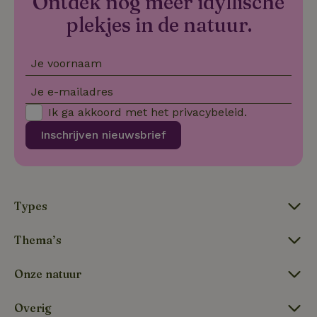
Ontdek nóg meer idyllische
do
Sc
plekjes in de natuur.
se
co
va
on
co
Je voornaam
va
Sc
Je e-mailadres
no
co
Ik ga akkoord met het
privacybeleid
.
we
VISITOR_PRIVACY_METADATA
YouTube
5 maanden
De
Inschrijven nieuwsbrief
.youtube.com
4 weken
wo
o
to
de
pr
vo
in
Types
si
He
ge
Thema’s
to
de
be
ve
Onze natuur
pr
in
hu
Overig
w