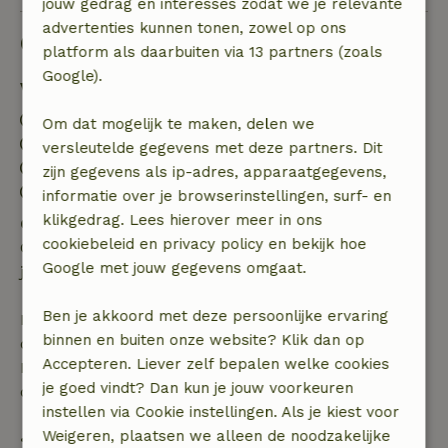
jouw gedrag en interesses zodat we je relevante
advertenties kunnen tonen, zowel op ons
Goed om te weten
platform als daarbuiten via 13 partners (zoals
Google).
Verblijfdetails
Inchecken: 15:00- 21:00
Om dat mogelijk te maken, delen we
Uitchecken: 08:00- 10:00
versleutelde gegevens met deze partners. Dit
Contactloos verblijf mogelijk
zijn gegevens als ip-adres, apparaatgegevens,
Vuurwerkvrije omgeving
informatie over je browserinstellingen, surf- en
klikgedrag. Lees hierover meer in ons
Gratis annuleren binnen 24 uur
cookiebeleid en privacy policy en bekijk hoe
Gratis annuleren binnen 24 uur na bevestiging van
Google met jouw gegevens omgaat.
je boeking.
Ben je akkoord met deze persoonlijke ervaring
Bij annulering binnen gestelde periode heb je recht
binnen en buiten onze website? Klik dan op
op volledige terugbetaling van het boekingsbedrag.
Accepteren. Liever zelf bepalen welke cookies
Daarna krijg je een deel van de reissom en 100% van
je goed vindt? Dan kun je jouw voorkeuren
de borg terugbetaald:
instellen via Cookie instellingen. Als je kiest voor
Weigeren, plaatsen we alleen de noodzakelijke
• tot 42 dagen voor aankomst: 70% terugbetaald