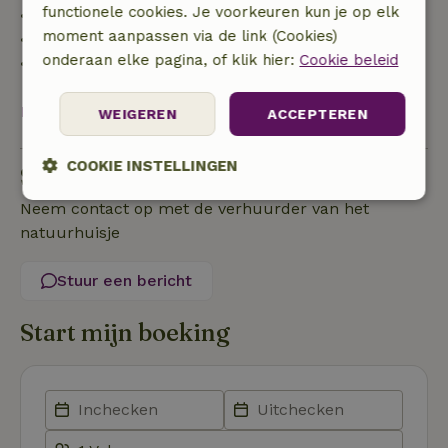
functionele cookies. Je voorkeuren kun je op elk
• 42–28 dagen voor aankomst: 40% terugbetaald
moment aanpassen via de link (Cookies)
• 28 dagen tot de aankomstdag: 10% terugbetaald
onderaan elke pagina, of klik hier:
Cookie beleid
• op de aankomstdag of later: geen terugbetaling
Bekijk alles
WEIGEREN
ACCEPTEREN
COOKIE INSTELLINGEN
Stel een vraag
Neem contact op met de verhuurder van het
Strikt
Prestatie
Targeting
noodzakelijk
natuurhuisje
Stuur een bericht
Functioneel
Start mijn boeking
Strikt noodzakelijk
Prestatie
Targeting