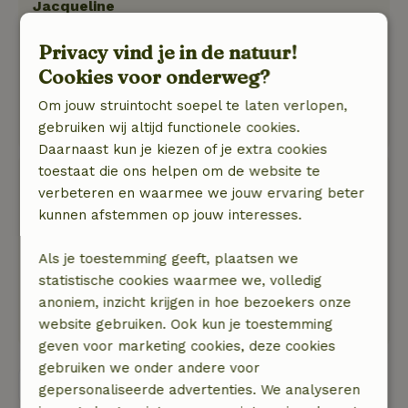
Jacqueline
4 oktober 2024
Privacy vind je in de natuur!
Algemene beoordeling: 10
/10
Cookies voor onderweg?
Aan te raden
Natuur, rust & ruimte: 5
/5
Om jouw struintocht soepel te laten verlopen,
Keurig netjes, heel rustig, prachtige omgeving
gebruiken wij altijd functionele cookies.
Daarnaast kun je kiezen of je extra cookies
toestaat die ons helpen om de website te
Simon
verbeteren en waarmee we jouw ervaring beter
15 september 2023
kunnen afstemmen op jouw interesses.
Algemene beoordeling: 8
/10
mooi huisje netjes opgeknapt
Als je toestemming geeft, plaatsen we
Natuur, rust & ruimte: 5
/5
statistische cookies waarmee we, volledig
geweldig mooie omgeving. laat ik het zo zeggen,
anoniem, inzicht krijgen in hoe bezoekers onze
de foto&#039;s kloppen
website gebruiken. Ook kun je toestemming
geven voor marketing cookies, deze cookies
gebruiken we onder andere voor
Bekijk alle 12 beoordelingen
gepersonaliseerde advertenties. We analyseren