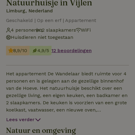
Natuurhuisje in Vijlen
Limburg, Nederland
Geschakeld | Op een erf | Appartement
4 personen
2 slaapkamers
WiFi
Huisdieren niet toegestaan
8,9/10
4,9/5
12 beoordelingen
Het appartement De Wandelaar biedt ruimte voor 4
personen en is gelegen aan de gezellige binnenhof
van de Hoeve. Het natuurhuisje beschikt over een
gezellige living, een eigen keuken, een badkamer en
2 slaapkamers. De keuken is voorzien van een grote
koelkast, vaatwasser, een nieuwe oven,
inductiekookplaat, magnetron en een uitgebreide
Lees verder
keukenuitrusting. De badkamer is geheel vernieuwd
Natuur en omgeving
en modern ingericht. De slaapkamers zijn voorzien