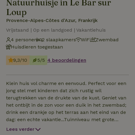
Natuurhuisje in Le Bar sur
Loup
Provence-Alpes-Côtes d'Azur, Frankrijk
Vrijstaand | Op een landgoed | Vakantiehuis
4 personen
2 slaapkamers
WiFi
Zwembad
Huisdieren toegestaan
9,3/10
5/5
4 beoordelingen
Klein huis vol charme en eenvoud. Perfect voor een
jong stel met kinderen dat zich rustig wil
terugtrekken van de drukte van de kust. Geniet van
het ontbijt in de zon voor een duik in het zwembad;
drink een drankje op het terras aan het eind van de
dag: een echte vakantie...Tuinniveau met grote
woonkamer, piano, volledig uitgeruste open keuken,
Lees verder
eethoek en houtkachel...Grote mezzanine met bed