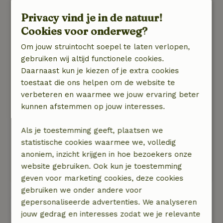
Many thanks to Pascal en Sylvie for their
hospitality!
Privacy vind je in de natuur!
Natuur, rust & ruimte: 5
/5
Cookies voor onderweg?
Een prachtige omgeving waarin een prachtig
Om jouw struintocht soepel te laten verlopen,
huis gevestigd is met alles erop en eraan! Er
gebruiken wij altijd functionele cookies.
liep op een dag een hert voor het huis langs. Er
Daarnaast kun je kiezen of je extra cookies
is veel rust en het zwembad is ideaal op warme
toestaat die ons helpen om de website te
dagen. Het is als Nederlanders even wennen
verbeteren en waarmee we jouw ervaring beter
aan al de bergweggetjes, maar went vanzelf en
kunnen afstemmen op jouw interesses.
de locatie geeft een prachtig uitzicht op het
dorp. In het dorp zit een uitstekend restaurant
Als je toestemming geeft, plaatsen we
(des filles) van waaruit naar beneden op het
statistische cookies waarmee we, volledig
huisje uitgekeken kan worden. Kortom,
anoniem, inzicht krijgen in hoe bezoekers onze
excellent en vanwege de locatie zéér aan te
website gebruiken. Ook kun je toestemming
raden! Aardige mensen met hart voor de zaak.
geven voor marketing cookies, deze cookies
gebruiken we onder andere voor
gepersonaliseerde advertenties. We analyseren
Bekijk alle 4 beoordelingen
jouw gedrag en interesses zodat we je relevante