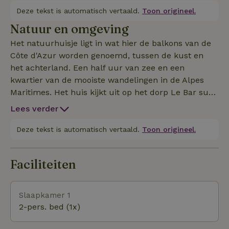
van 160 cm en tv.Kleine slaapkamer met bedden
Deze tekst is automatisch vertaald.
Toon origineel.
van 180x80 cm (voor een of twee kinderen) en
Natuur en omgeving
bureau. Doucheruimte met wasmachine en toilet.
Het natuurhuisje ligt in wat hier de balkons van de
Côte d'Azur worden genoemd, tussen de kust en
het achterland. Een half uur van zee en een
kwartier van de mooiste wandelingen in de Alpes
Maritimes. Het huis kijkt uit op het dorp Le Bar sur
Loup en biedt ongelooflijk uitzicht op de
Lees verder
heuveldorpen en bergen. Het pand bestaat uit het
familiehuis en twee kleine, volledig onafhankelijke
Deze tekst is automatisch vertaald.
Toon origineel.
huizen. Er is ook een zwembad en een zeer grote
tuin. Een perfect compromis om de Côte d'Azur te
Faciliteiten
bezoeken en toch het gevoel van de Provence van
vroeger te behouden.
Slaapkamer 1
2-pers. bed (1x)