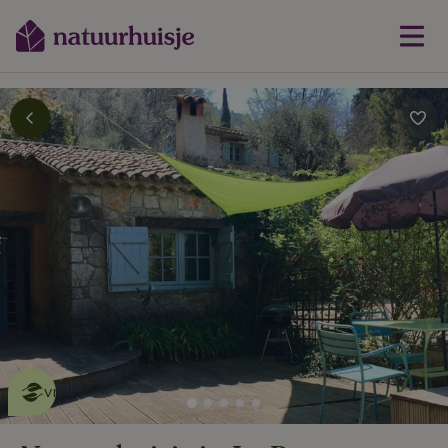
Dit natuurhuisje is eco-
vriendelijk
lees meer