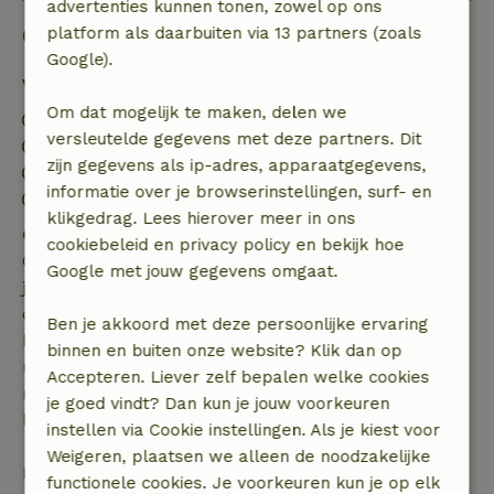
advertenties kunnen tonen, zowel op ons
Goed om te weten
platform als daarbuiten via 13 partners (zoals
Google).
Verblijfdetails
Om dat mogelijk te maken, delen we
Inchecken: 15:00- 23:00
versleutelde gegevens met deze partners. Dit
Uitchecken: 07:00- 11:00
zijn gegevens als ip-adres, apparaatgegevens,
Contactloos verblijf mogelijk
informatie over je browserinstellingen, surf- en
Vuurwerkvrije omgeving
klikgedrag. Lees hierover meer in ons
Gratis annuleren binnen 7 dagen
cookiebeleid en privacy policy en bekijk hoe
Gratis annuleren binnen 7 dagen na bevestiging van
Google met jouw gegevens omgaat.
je boeking, bij een boekingsaanvraag meer dan 28
dagen voor aanvang. Bij een boeking met aanvang
Ben je akkoord met deze persoonlijke ervaring
binnen 28 dagen geldt gratis annuleren binnen 24
binnen en buiten onze website? Klik dan op
uur. Bij annulering binnen gestelde periode heb je
Accepteren. Liever zelf bepalen welke cookies
recht op volledige terugbetaling van het
je goed vindt? Dan kun je jouw voorkeuren
boekingsbedrag.
instellen via Cookie instellingen. Als je kiest voor
Weigeren, plaatsen we alleen de noodzakelijke
Daarna krijg je een deel van de reissom en 100% van
functionele cookies. Je voorkeuren kun je op elk