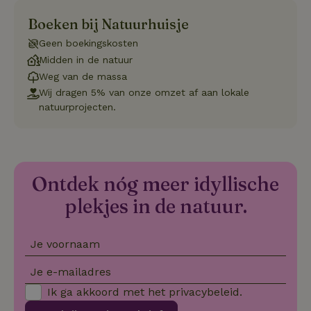
se
co
Boeken bij Natuurhuisje
va
on
Geen boekingskosten
co
va
Midden in de natuur
Sc
no
Weg van de massa
co
Wij dragen 5% van onze omzet af aan lokale
we
natuurprojecten.
VISITOR_PRIVACY_METADATA
YouTube
5 maanden
De
.youtube.com
4 weken
wo
o
to
de
pr
vo
Ontdek nóg meer idyllische
in
si
plekjes in de natuur.
He
ge
to
de
be
Je voornaam
ve
pr
in
Je e-mailadres
hu
w
Ik ga akkoord met het
privacybeleid
.
ge
to