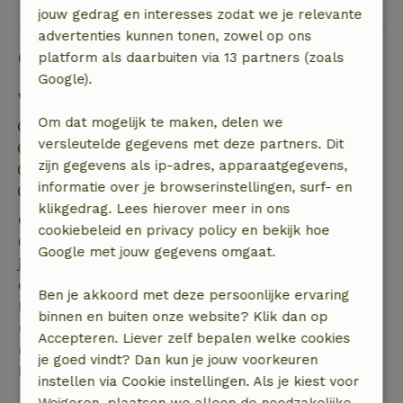
jouw gedrag en interesses zodat we je relevante
advertenties kunnen tonen, zowel op ons
Goed om te weten
platform als daarbuiten via 13 partners (zoals
Google).
Verblijfdetails
Om dat mogelijk te maken, delen we
Inchecken: 15:00- 22:00
versleutelde gegevens met deze partners. Dit
Uitchecken: 08:00- 11:00
zijn gegevens als ip-adres, apparaatgegevens,
Contactloos verblijf mogelijk
informatie over je browserinstellingen, surf- en
Vuurwerkvrije omgeving
klikgedrag. Lees hierover meer in ons
Gratis annuleren binnen 7 dagen
cookiebeleid en privacy policy en bekijk hoe
Gratis annuleren binnen 7 dagen na bevestiging van
Google met jouw gegevens omgaat.
je boeking, bij een boekingsaanvraag meer dan 28
dagen voor aanvang. Bij een boeking met aanvang
Ben je akkoord met deze persoonlijke ervaring
binnen 28 dagen geldt gratis annuleren binnen 24
binnen en buiten onze website? Klik dan op
uur. Bij annulering binnen gestelde periode heb je
Accepteren. Liever zelf bepalen welke cookies
recht op volledige terugbetaling van het
je goed vindt? Dan kun je jouw voorkeuren
boekingsbedrag.
instellen via Cookie instellingen. Als je kiest voor