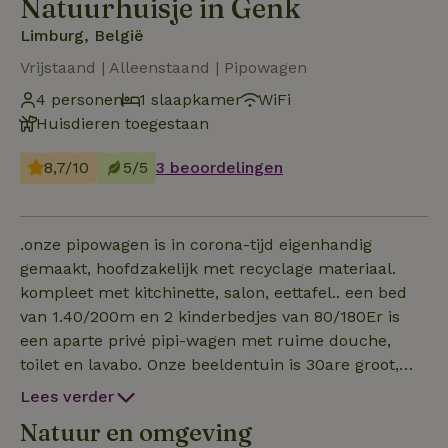
Natuurhuisje in Genk
Limburg, België
Vrijstaand | Alleenstaand | Pipowagen
4 personen
1 slaapkamer
WiFi
Huisdieren toegestaan
8,7/10
5/5
3 beoordelingen
.onze pipowagen is in corona-tijd eigenhandig
gemaakt, hoofdzakelijk met recyclage materiaal.
kompleet met kitchinette, salon, eettafel.. een bed
van 1.40/200m en 2 kinderbedjes van 80/180Er is
een aparte privé pipi-wagen met ruime douche,
toilet en lavabo. Onze beeldentuin is 30are groot,
met vijver en vele zithoekjes, fietsenberging,
Lees verder
barbeque, terrassen, alles ter beschikking van de gaste
Natuur en omgeving