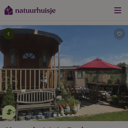
Dit natuurhuisje is eco-
vriendelijk
lees meer