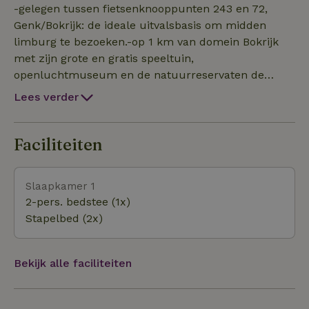
-gelegen tussen fietsenknooppunten 243 en 72,
Genk/Bokrijk: de ideale uitvalsbasis om midden
limburg te bezoeken.-op 1 km van domein Bokrijk
met zijn grote en gratis speeltuin,
openluchtmuseum en de natuurreservaten de
Wijers, de Maten...-C-mine, La Biomista, Thor-
Lees verder
park....op minder dan 12 km. -als gastheer van de
wijers bieden we extra faciliteiten aan wandelaars!
Faciliteiten
Slaapkamer 1
2-pers. bedstee (1x)
Stapelbed (2x)
Bekijk alle faciliteiten