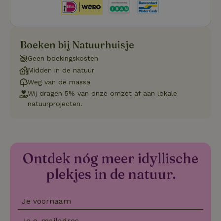
Privacy Policy
do
Sc
se
co
va
on
Boeken bij Natuurhuisje
co
va
Geen boekingskosten
Sc
no
Midden in de natuur
co
Weg van de massa
we
Wij dragen 5% van onze omzet af aan lokale
VISITOR_PRIVACY_METADATA
YouTube
5 maanden
De
natuurprojecten.
.youtube.com
4 weken
wo
o
to
de
pr
vo
in
si
Ontdek nóg meer idyllische
He
ge
plekjes in de natuur.
to
de
be
ve
Je voornaam
pr
in
hu
Je e-mailadres