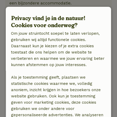
een bijzondere accommodatie.
De gastheer en gastvrouw waren zeer gastvrij
en geen moeite was teveel om het de gasten
Privacy vind je in de natuur!
naar de zin te maken.
Cookies voor onderweg?
Onze zoon mocht zelfs gebruik maken van de
Om jouw struintocht soepel te laten verlopen,
klei en gereedschappen om mooie beeldjes te
gebruiken wij altijd functionele cookies.
maken.
Daarnaast kun je kiezen of je extra cookies
Het is beslist een aanrader misschien dat we
toestaat die ons helpen om de website te
nog een keer terugkeren!
verbeteren en waarmee we jouw ervaring beter
We zijn steeds gaan toeren met de motor in de
kunnen afstemmen op jouw interesses.
Ardennen en hebben daardoor de nabije
omgeving niet per fiets o.i.d verkend.
Als je toestemming geeft, plaatsen we
Natuur, rust & ruimte: 5
/5
statistische cookies waarmee we, volledig
De grote tuin met mooie vijver was mooi
anoniem, inzicht krijgen in hoe bezoekers onze
ingericht, je kunt er helemaal tot rust komen.
website gebruiken. Ook kun je toestemming
Een bijzondere plek!
geven voor marketing cookies, deze cookies
gebruiken we onder andere voor
gepersonaliseerde advertenties. We analyseren
Bekijk alle 3 beoordelingen