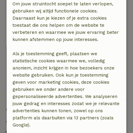
gemakken. We hebben een topweek gehad:
Om jouw struintocht soepel te laten verlopen,
prachtig weer, rust in een mooie omgeving.
gebruiken wij altijd functionele cookies.
We werden gastvrij ontvangen door Lyn. Zij
Daarnaast kun je kiezen of je extra cookies
zorgde ervoor dat we ons meteen thuis voelden.
toestaat die ons helpen om de website te
Natuur, rust & ruimte: 5
/5
verbeteren en waarmee we jouw ervaring beter
Een klein paradijs: rust vind je in de ruime tuin
kunnen afstemmen op jouw interesses.
maar ook in de omgeving. Het koetshuis is ruim
en sfeervol. De vogels fluiten, de bijen zoemen
Als je toestemming geeft, plaatsen we
en de eenden en watervogels steken volkomen
statistische cookies waarmee we, volledig
op hun gemak het grasveld over.
anoniem, inzicht krijgen in hoe bezoekers onze
website gebruiken. Ook kun je toestemming
geven voor marketing cookies, deze cookies
Bekijk alle 15 beoordelingen
gebruiken we onder andere voor
gepersonaliseerde advertenties. We analyseren
jouw gedrag en interesses zodat we je relevante
Goed om te weten
advertenties kunnen tonen, zowel op ons
platform als daarbuiten via 13 partners (zoals
Verblijfdetails
Google).
Inchecken: 14:00- 20:00