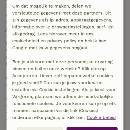
Uitchecken: 09:00- 11:00
Om dat mogelijk te maken, delen we
versleutelde gegevens met deze partners. Dit
Gratis annuleren binnen 7 dagen
zijn gegevens als ip-adres, apparaatgegevens,
Gratis annuleren binnen 7 dagen na bevestiging van
informatie over je browserinstellingen, surf- en
je boeking, bij een boekingsaanvraag meer dan 28
klikgedrag. Lees hierover meer in ons
dagen voor aanvang. Bij een boeking met aanvang
cookiebeleid en privacy policy en bekijk hoe
binnen 28 dagen geldt gratis annuleren binnen 24
Google met jouw gegevens omgaat.
uur. Bij annulering binnen gestelde periode heb je
recht op volledige terugbetaling van het
Ben je akkoord met deze persoonlijke ervaring
boekingsbedrag.
binnen en buiten onze website? Klik dan op
Accepteren. Liever zelf bepalen welke cookies
Daarna krijg je een deel van de reissom en 100% van
je goed vindt? Dan kun je jouw voorkeuren
de borg terugbetaald:
instellen via Cookie instellingen. Als je kiest voor
Weigeren, plaatsen we alleen de noodzakelijke
• tot 42 dagen voor aankomst: 70% terugbetaald
functionele cookies. Je voorkeuren kun je op elk
• 42–28 dagen voor aankomst: 40% terugbetaald
moment aanpassen via de link (Cookies)
• 28 dagen tot de aankomstdag: 10% terugbetaald
onderaan elke pagina, of klik hier:
Cookie beleid
• op de aankomstdag of later: geen terugbetaling