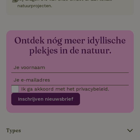
Sc
natuurprojecten.
no
co
we
VISITOR_PRIVACY_METADATA
YouTube
5 maanden
De
.youtube.com
4 weken
wo
o
Ontdek nóg meer idyllische
to
de
plekjes in de natuur.
pr
vo
in
si
He
Je voornaam
ge
to
de
Je e-mailadres
be
ve
Ik ga akkoord met het
privacybeleid
.
pr
in
Inschrijven nieuwsbrief
hu
w
ge
to
se
Types