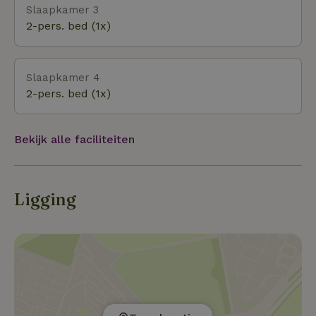
Slaapkamer 3
huren. Neem hiervoor alstublieft contact met ons
2-pers. bed (1x)
op, en wij zullen u graag verder helpen.
Slaapkamer 4
2-pers. bed (1x)
Bekijk alle faciliteiten
Ligging