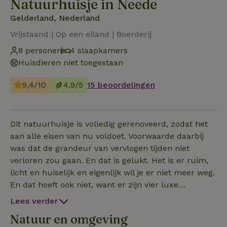
Natuurhuisje in Neede
Gelderland, Nederland
Vrijstaand | Op een eiland | Boerderij
8 personen
4 slaapkamers
Huisdieren niet toegestaan
9,4/10
4,9/5
15 beoordelingen
Dit natuurhuisje is volledig gerenoveerd, zodat het
aan alle eisen van nu voldoet. Voorwaarde daarbij
was dat de grandeur van vervlogen tijden niet
verloren zou gaan. En dat is gelukt. Het is er ruim,
licht en huiselijk en eigenlijk wil je er niet meer weg.
En dat hoeft ook niet, want er zijn vier luxe
tweepersoonskamers, twee badkamers met
Lees verder
regendouche en twee aparte toiletten. Vanaf de
Natuur en omgeving
loungebank of de designfauteuil in de woonkamer