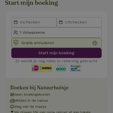
Start mijn boeking
zonder de strikt noodzakelijke cookies.
Aanbieder
/
Naam
Vervaldatum
Om
Domein
_pinterest_ct_ua
Pinterest Inc.
1 jaar
De
.ct.pinterest.com
wo
re
Pi
Ma
_tt_enable_cookie
.natuurhuisje.be
3 maanden
De
Gratis annuleren
wo
o
vo
Start mijn boeking
de
be
Er wordt je nog niets in rekening gebracht
ge
co
we
on
CookieScriptConsent
CookieScript
4 weken 2
De
Google
.natuurhuisje.be
dagen
wo
Privacy Policy
Boeken bij Natuurhuisje
do
Sc
Geen boekingskosten
se
co
Midden in de natuur
va
on
Weg van de massa
co
Wij dragen 5% van onze omzet af aan lokale
va