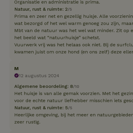
Organisatie en administratie is prima.
Natuur, rust & ruimte: 2
/5
Naam
Prima en zeer net en gezellig huisje. Alle voorzieni
Naam
_nhft_user-creat
wat bezorgd of het wel warm genoeg zou zijn, maa
Naam
_ga
Mbt van de natuur was het wel wat minder. Zit op ee
FPID
het beeld wat “natuurhuisje” schetst.
_nhftconstraint_s
lowest-price
Vuurwerk vrij was het helaas ook niet. Bij de surf
kwamen juist om onze hond (en ons zelf) deze elle
_uetsid
_nhft_safety-depo
M
_ga_JRK1QL37RY
_uetvid
12 augustus 2024
_nhftconstraint_p
policy
_ttp
Algemene beoordeling: 8
/10
Het huisje is van alle gemak voorzien. Met het gezin
_nhftconstraint_s
deposit-refund
uid
voor de echte natuur liefhebber misschien iets gesc
_ttp
Natuur, rust & ruimte: 5
/5
_nhft_privacy-pol
Heerlijke omgeving, bij het meer en natuurgebieden
zeer rustig.
FPAU
IDE
ar_debug