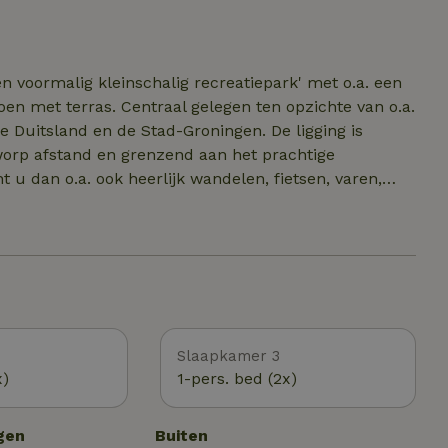
kbedovertrek is apart te boeken. ( 15,00 euro ), en
en hoeslaken is apart te boeken. ( 5,00 euro )
en voormalig kleinschalig recreatiepark' met o.a. een
oen met terras. Centraal gelegen ten opzichte van o.a.
Duitsland en de Stad-Groningen. De ligging is
worp afstand en grenzend aan het prachtige
 u dan o.a. ook heerlijk wandelen, fietsen, varen,
wold. Zeehonden kijken bij de Punt van Reide en visje
 wordt een link gegeven van "Er Op Uit In Groningen"
g Kultuureiland Damsterplas. Een afgesloten
 Vrij entree.
Slaapkamer 3
x)
1-pers. bed (2x)
gen
Buiten