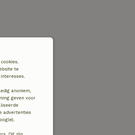
 cookies.
ebsite te
interesses.
ledig anoniem,
mming geven voor
liseerde
e advertenties
oogle).
. Dit zijn