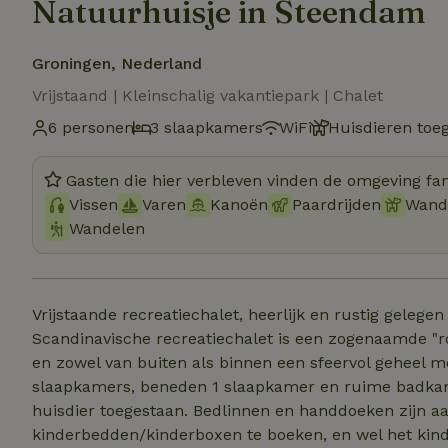
Natuurhuisje in Steendam
Groningen, Nederland
Vrijstaand | Kleinschalig vakantiepark | Chalet
6 personen
3 slaapkamers
WiFi
Huisdieren toe
Gasten die hier verbleven vinden de omgeving fan
Vissen
Varen
Kanoën
Paardrijden
Wand
Wandelen
Vrijstaande recreatiechalet, heerlijk en rustig geleg
Scandinavische recreatiechalet is een zogenaamde "
en zowel van buiten als binnen een sfeervol geheel me
slaapkamers, beneden 1 slaapkamer en ruime badkame
huisdier toegestaan. Bedlinnen en handdoeken zijn aan
kinderbedden/kinderboxen te boeken, en wel het ki