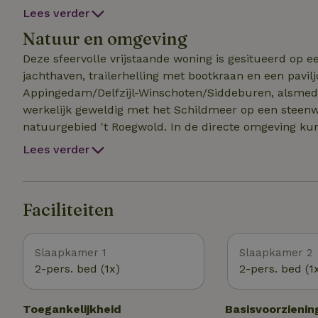
matras, hoeslaken, dekbed, kussen, kussensloop en de
Lees verder
een kinderbed/kinderbox van 88cm x 88cm met matras 
Natuur en omgeving
Deze sfeervolle vrijstaande woning is gesitueerd op e
jachthaven, trailerhelling met bootkraan en een pavilj
Appingedam/Delfzijl-Winschoten/Siddeburen, alsmede 
werkelijk geweldig met het Schildmeer op een steen
natuurgebied 't Roegwold. In de directe omgeving kunt
relaxen op het strand of golfen bij de golfclub Duurs
Lees verder
eten in Termunterzijl. En zoveel meer. Bij de boeking
Nieuw: Op 900 meter aan de overkant van de Roegewe
diervriendelijk gebied gerund door lokale kunstenaars.
Faciliteiten
Slaapkamer 1
Slaapkamer 2
2-pers. bed (1x)
2-pers. bed (1
Toegankelijkheid
Basisvoorzienin