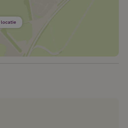
Strikt noodzakelijk
Prestatie
Targeting
Functioneel
e cookies maken de kernfunctionaliteiten van de website mogelijk, zoals gebru
ebsite kan niet goed worden gebruikt zonder de strikt noodzakelijke cookies.
locatie
Aanbieder
/
Vervaldatum
Omschrijving
Domein
Pinterest Inc.
1 jaar
Deze cookie wordt geplaatst in 
.ct.pinterest.com
Pinterest Marketing
.natuurhuisje.be
3 maanden
Deze cookie wordt gebruikt om
van de gebruiker met betrekkin
van cookies op de website te 
ent
CookieScript
4 weken 2
Deze cookie wordt gebruikt do
.natuurhuisje.be
dagen
Script.com-service om de coo
bezoekers te onthouden. De c
Cookie-Script.com is noodzakel
werken.
Google Privacy Policy
_METADATA
YouTube
5 maanden
Deze cookie wordt gebruikt o
.youtube.com
4 weken
van de gebruiker en privacyke
interactie met de site op te sla
gegevens over de toestemming
met betrekking tot verschillend
instellingen, zodat hun voorke
gerespecteerd in toekomstige s