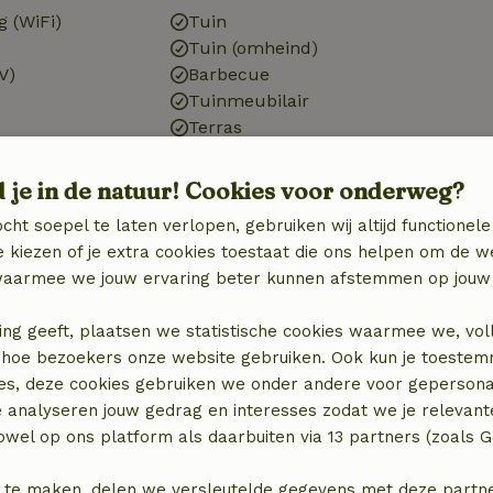
g (WiFi)
Tuin
Tuin (omheind)
V)
Barbecue
Tuinmeubilair
Terras
Terras (overdekt)
Tuindeuren
d je in de natuur! Cookies voor onderweg?
Berging
cht soepel te laten verlopen, gebruiken wij altijd functionele
 kiezen of je extra cookies toestaat die ons helpen om de w
Huisdieren
aarmee we jouw ervaring beter kunnen afstemmen op jouw 
Hondenmand
)
ing geeft, plaatsen we statistische cookies waarmee we, vol
 in hoe bezoekers onze website gebruiken. Ook kun je toeste
es, deze cookies gebruiken we onder andere voor gepersona
e analyseren jouw gedrag en interesses zodat we je relevant
Wasserij
wel op ons platform als daarbuiten via 13 partners (zoals G
zieningen
Wasmachine
 te maken, delen we versleutelde gegevens met deze partners