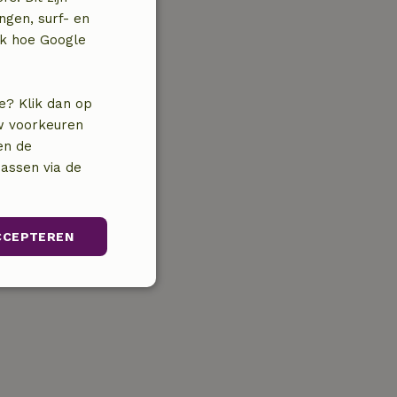
ngen, surf- en
jk hoe Google
e? Klik dan op
uw voorkeuren
en de
assen via de
CCEPTEREN
unctioneel