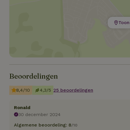
Strikt noodzakelijk
accountbeheer. De w
Toon 
Naam
_pinterest_ct_ua
_tt_enable_cookie
CookieScriptCons
Beoordelingen
8,4/10
4,3/5
25 beoordelingen
VISITOR_PRIVACY
Ronald
30 december 2024
Algemene beoordeling: 8
/10