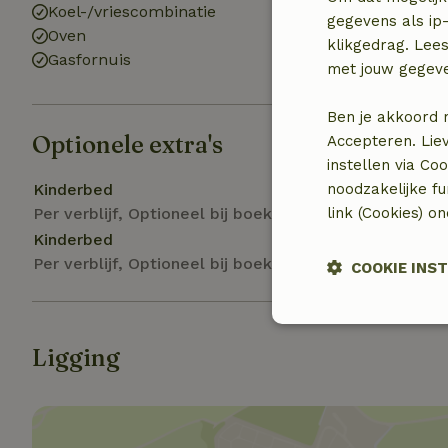
Koel-/vriescombinatie
Toilet
gegevens als ip-
Oven
klikgedrag. Lees
Gasfornuis
met jouw gegev
Ben je akkoord 
Optionele extra's
Accepteren. Lie
instellen via Co
Kinderbed
noodzakelijke f
Per verblijf, Optioneel bij boeking
link (Cookies) o
Kinderbed
Per verblijf, Optioneel bij boeking
COOKIE INS
Strikt noodzak
Ligging