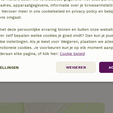
adres, apparaatgegevens, informatie over je browserinstelli
 hierover meer in ons cookiebeleid en privacy policy en beki
ens omgaat.
met deze persoonlijke ervaring binnen en buiten onze websit
ver zelf bepalen welke cookies je goed vindt? Dan kun je jo
okie instellingen. Als je kiest voor Weigeren, plaatsen we alle
unctionele cookies. Je voorkeuren kun je op elk moment aanp
€ 15,00
nderaan elke pagina, of klik hier:
Cookie beleid
€ 5,00
TELLINGEN
WEIGEREN
A
elijk
Prestatie
Targeting
F