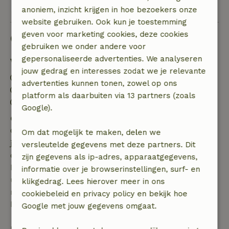
Bekijk 1 beoordeling
anoniem, inzicht krijgen in hoe bezoekers onze
website gebruiken. Ook kun je toestemming
geven voor marketing cookies, deze cookies
Goed om te weten
gebruiken we onder andere voor
gepersonaliseerde advertenties. We analyseren
Verblijfdetails
jouw gedrag en interesses zodat we je relevante
Inchecken: 15:00- 22:00
advertenties kunnen tonen, zowel op ons
Uitchecken: 08:00- 11:00
platform als daarbuiten via 13 partners (zoals
Contactloos verblijf mogelijk
Google).
Gratis annuleren binnen 7 dagen
Gratis annuleren binnen 7 dagen na bevestiging van
Om dat mogelijk te maken, delen we
je boeking, bij een boekingsaanvraag meer dan 28
versleutelde gegevens met deze partners. Dit
dagen voor aanvang. Bij een boeking met aanvang
zijn gegevens als ip-adres, apparaatgegevens,
binnen 28 dagen geldt gratis annuleren binnen 24
informatie over je browserinstellingen, surf- en
uur. Bij annulering binnen gestelde periode heb je
klikgedrag. Lees hierover meer in ons
recht op volledige terugbetaling van het
cookiebeleid en privacy policy en bekijk hoe
boekingsbedrag.
Google met jouw gegevens omgaat.
Daarna krijg je een deel van de reissom en 100% van