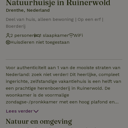
Natuurhuisje in Ruinerwold
Drenthe, Nederland
Deel van huis, alleen bewoning | Op een erf |
Boerderij
2 personen
1 slaapkamer
WiFi
Huisdieren niet toegestaan
Voor authenticiteit aan 1 van de mooiste straten van
Nederland: zoek niet verder! Dit heerlijke, compleet
ingerichte, zelfstandige vakantiehuis is een helft van
een prachtige herenboerderij in Ruinerwold. De
woonkamer is de voormalige
zondagse-/pronkkamer met een hoog plafond en
veel oude details zoals bedstede-deuren en houten
Lees verder
luiken. Het uitzicht is prachtig: veel groen,
Natuur en omgeving
weilanden en bomen, een rustige weg geflankeerd