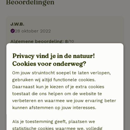
Beoordelingen
J.W.B.
28 oktober 2022
Algemene beoordeling: 8
/10
Wat een fantastisch fijn huis om te wonen.
Privacy vind je in de natuur!
Vanuit de kamer uitzicht over de weilanden.
Gezellige sfeer in huis en een heerlijk bed om in
Cookies voor onderweg?
te slapen. Super vriendelijke eigenaren.
Om jouw struintocht soepel te laten verlopen,
Bernhard en Sandra we hebben genoten. Tot
gebruiken wij altijd functionele cookies.
ziens zou ik zeggen.
Daarnaast kun je kiezen of je extra cookies
Natuur, rust & ruimte: 4
/5
toestaat die ons helpen om de website te
Weilanden, rustige omgeving. En we woonden
verbeteren en waarmee we jouw ervaring beter
op een 6 km lange weg met alleen maar
kunnen afstemmen op jouw interesses.
perenbomen.
Als je toestemming geeft, plaatsen we
statistische cookies waarmee we, volledig