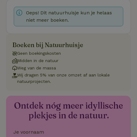
Oeps! Dit natuurhuisje kun je helaas
niet meer boeken.
Strikt noodzakelijk
Prestatie
Targeting
Boeken bij Natuurhuisje
Functioneel
Geen boekingskosten
Strikt noodzakelijke cookies maken de kernfunctionaliteiten
Midden in de natuur
van de website mogelijk, zoals gebruikersaanmelding en
Weg van de massa
accountbeheer. De website kan niet goed worden gebruikt
zonder de strikt noodzakelijke cookies.
Wij dragen 5% van onze omzet af aan lokale
natuurprojecten.
Aanbieder
/
Naam
Vervaldatum
Om
Domein
_pinterest_ct_ua
Pinterest Inc.
1 jaar
De
.ct.pinterest.com
wo
Ontdek nóg meer idyllische
re
Pi
plekjes in de natuur.
Ma
_tt_enable_cookie
.natuurhuisje.be
3 maanden
De
wo
Je voornaam
o
vo