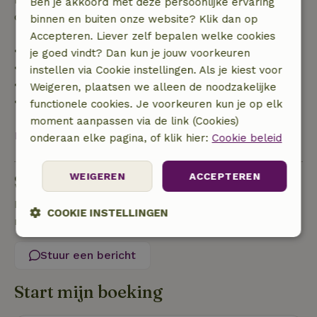
Ben je akkoord met deze persoonlijke ervaring
de borg terugbetaald:
binnen en buiten onze website? Klik dan op
Accepteren. Liever zelf bepalen welke cookies
• tot 42 dagen voor aankomst: 70% terugbetaald
je goed vindt? Dan kun je jouw voorkeuren
• 42–28 dagen voor aankomst: 40% terugbetaald
instellen via Cookie instellingen. Als je kiest voor
• 28 dagen tot de aankomstdag: 10% terugbetaald
Weigeren, plaatsen we alleen de noodzakelijke
• op de aankomstdag of later: geen terugbetaling
functionele cookies. Je voorkeuren kun je op elk
moment aanpassen via de link (Cookies)
Bekijk alles
onderaan elke pagina, of klik hier:
Cookie beleid
WEIGEREN
ACCEPTEREN
Stel een vraag
Neem contact op met de verhuurder van het
COOKIE INSTELLINGEN
natuurhuisje
Strikt
Prestatie
Targeting
noodzakelijk
Stuur een bericht
Start mijn boeking
Functioneel