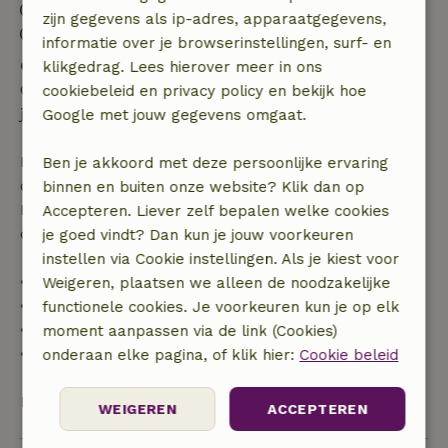
Uitchecken: 11:00- 12:00
zijn gegevens als ip-adres, apparaatgegevens,
Contactloos verblijf mogelijk
informatie over je browserinstellingen, surf- en
Gratis annuleren binnen 24 uur
klikgedrag. Lees hierover meer in ons
Gratis annuleren binnen 24 uur na bevestiging van
cookiebeleid en privacy policy en bekijk hoe
je boeking.
Google met jouw gegevens omgaat.
Bij annulering binnen gestelde periode heb je recht
Ben je akkoord met deze persoonlijke ervaring
op volledige terugbetaling van het boekingsbedrag.
binnen en buiten onze website? Klik dan op
Daarna krijg je een deel van de reissom en 100% van
Accepteren. Liever zelf bepalen welke cookies
de borg terugbetaald:
je goed vindt? Dan kun je jouw voorkeuren
instellen via Cookie instellingen. Als je kiest voor
• tot 42 dagen voor aankomst: 70% terugbetaald
Weigeren, plaatsen we alleen de noodzakelijke
• 42–28 dagen voor aankomst: 40% terugbetaald
functionele cookies. Je voorkeuren kun je op elk
• 28 dagen tot de aankomstdag: 10% terugbetaald
moment aanpassen via de link (Cookies)
• op de aankomstdag of later: geen terugbetaling
onderaan elke pagina, of klik hier:
Cookie beleid
Bekijk alles
WEIGEREN
ACCEPTEREN