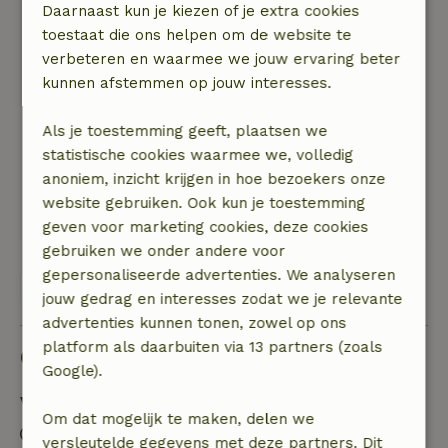
Daarnaast kun je kiezen of je extra cookies
4 juli 2026
toestaat die ons helpen om de website te
Algemene beoordeling: 9
/10
verbeteren en waarmee we jouw ervaring beter
Niet perfect (10) maar in principe van alle
kunnen afstemmen op jouw interesses.
gemakken voorzien (voor ons). De jacuzzi is een
mooie bijkomstigheid maar voor ons niet direct
Als je toestemming geeft, plaatsen we
een must.
statistische cookies waarmee we, volledig
Natuur, rust & ruimte: 5
/5
anoniem, inzicht krijgen in hoe bezoekers onze
Huisje ligt mooi rustig gelegen met genoeg
website gebruiken. Ook kun je toestemming
privacy
geven voor marketing cookies, deze cookies
gebruiken we onder andere voor
gepersonaliseerde advertenties. We analyseren
Bekijk alle 111 beoordelingen
jouw gedrag en interesses zodat we je relevante
advertenties kunnen tonen, zowel op ons
platform als daarbuiten via 13 partners (zoals
Goed om te weten
Google).
Verblijfdetails
Om dat mogelijk te maken, delen we
Inchecken: 14:00- 20:00
versleutelde gegevens met deze partners. Dit