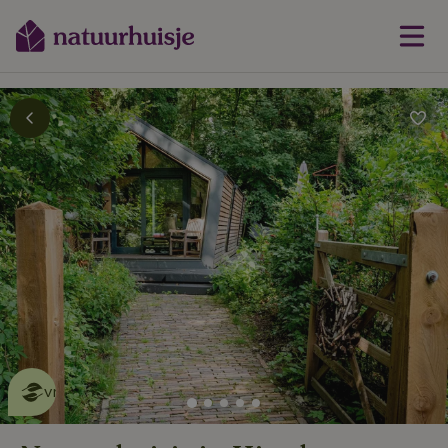
Dit natuurhuisje is eco-
vriendelijk
lees meer