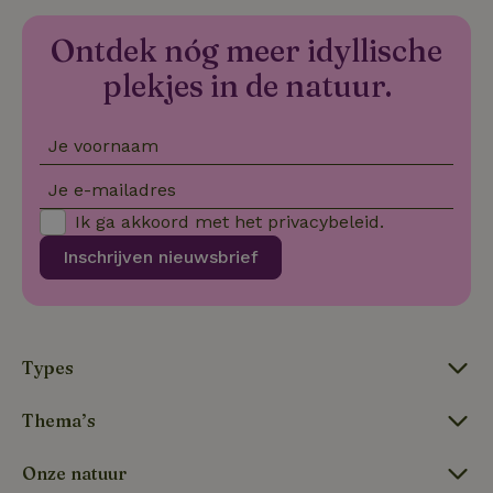
we
VISITOR_PRIVACY_METADATA
YouTube
5 maanden
De
Ontdek nóg meer idyllische
.youtube.com
4 weken
wo
o
plekjes in de natuur.
to
de
pr
vo
Je voornaam
in
si
He
Je e-mailadres
ge
to
Ik ga akkoord met het
privacybeleid
.
de
be
ve
Inschrijven nieuwsbrief
pr
in
hu
w
ge
to
se
Types
Thema’s
Naam
Aanbieder
/
Domein
Verval
Onze natuur
Aanbieder
/
Naam
Vervaldatum
Omschrijving
_nhft_user-create-account
www.natuurhuisje.be
Sess