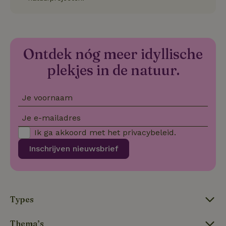
no
co
we
VISITOR_PRIVACY_METADATA
YouTube
5 maanden
De
.youtube.com
4 weken
wo
o
Ontdek nóg meer idyllische
to
de
plekjes in de natuur.
pr
vo
in
si
Je voornaam
He
ge
to
Je e-mailadres
de
be
Ik ga akkoord met het
privacybeleid
.
ve
pr
Inschrijven nieuwsbrief
in
hu
w
ge
to
se
Types
Thema’s