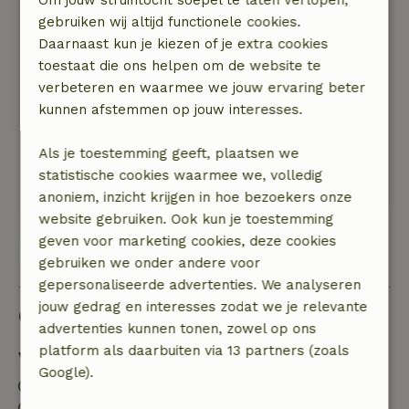
27 oktober 2025
gebruiken wij altijd functionele cookies.
Algemene beoordeling: 8
/10
Daarnaast kun je kiezen of je extra cookies
Midweekje was te kort:-) wij komen terug!
toestaat die ons helpen om de website te
Natuur, rust & ruimte: 5
/5
verbeteren en waarmee we jouw ervaring beter
Knus en sfeervol huisje aan de rand van het
kunnen afstemmen op jouw interesses.
bos, unieke ligging in een prachtige omgeving
niet ver van Putten. Lekker wandelen met de
Als je toestemming geeft, plaatsen we
honden genieten van de mooie herfstkleuren.
statistische cookies waarmee we, volledig
Volledig tot rust komen hier, heerlijk!
anoniem, inzicht krijgen in hoe bezoekers onze
website gebruiken. Ook kun je toestemming
geven voor marketing cookies, deze cookies
Bekijk alle 29 beoordelingen
gebruiken we onder andere voor
gepersonaliseerde advertenties. We analyseren
jouw gedrag en interesses zodat we je relevante
Goed om te weten
advertenties kunnen tonen, zowel op ons
platform als daarbuiten via 13 partners (zoals
Verblijfdetails
Google).
Inchecken: 15:00- 22:00
Uitchecken: 07:00- 10:00