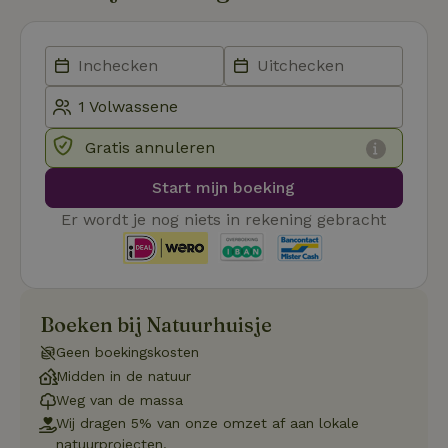
Aanbieder
/
Naam
Vervaldatum
Om
Domein
_pinterest_ct_ua
Pinterest Inc.
1 jaar
De
.ct.pinterest.com
wo
re
Pi
Ma
Gratis annuleren
_tt_enable_cookie
.natuurhuisje.be
3 maanden
De
wo
o
Start mijn boeking
vo
de
Er wordt je nog niets in rekening gebracht
be
ge
co
we
on
CookieScriptConsent
CookieScript
4 weken 2
De
Google
Boeken bij Natuurhuisje
.natuurhuisje.be
dagen
wo
Privacy Policy
do
Sc
Geen boekingskosten
se
Midden in de natuur
co
va
Weg van de massa
on
co
Wij dragen 5% van onze omzet af aan lokale
va
natuurprojecten.
Sc