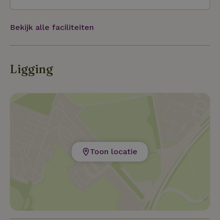
bij Ermelo. Nuldernauw strand nulde. Het Solse gat
ligt in een leemkuil, ontstaan door smeltend ijs in de
Bekijk alle faciliteiten
ijstijd en verder uitgehold door de afgraving van
leem door boeren. Hierdoor is een moerassig gat
ontstaan van 40 bij 20 meter. Zandsculpturen Gardere
Ligging
Toon locatie