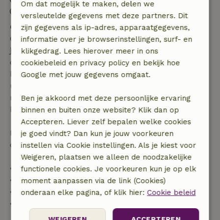
Om dat mogelijk te maken, delen we
Contactloos verblijf mogelijk
versleutelde gegevens met deze partners. Dit
Gratis annuleren binnen 7 dagen
zijn gegevens als ip-adres, apparaatgegevens,
Gratis annuleren binnen 7 dagen na bevestiging van
informatie over je browserinstellingen, surf- en
je boeking, bij een boekingsaanvraag meer dan 28
klikgedrag. Lees hierover meer in ons
dagen voor aanvang. Bij een boeking met aanvang
cookiebeleid en privacy policy en bekijk hoe
binnen 28 dagen geldt gratis annuleren binnen 24
Google met jouw gegevens omgaat.
uur. Bij annulering binnen gestelde periode heb je
recht op volledige terugbetaling van het
Ben je akkoord met deze persoonlijke ervaring
boekingsbedrag.
binnen en buiten onze website? Klik dan op
Accepteren. Liever zelf bepalen welke cookies
Daarna krijg je een deel van de reissom en 100% van
je goed vindt? Dan kun je jouw voorkeuren
de borg terugbetaald:
instellen via Cookie instellingen. Als je kiest voor
Weigeren, plaatsen we alleen de noodzakelijke
• tot 42 dagen voor aankomst: 70% terugbetaald
functionele cookies. Je voorkeuren kun je op elk
• 42–28 dagen voor aankomst: 40% terugbetaald
moment aanpassen via de link (Cookies)
• 28 dagen tot de aankomstdag: 10% terugbetaald
onderaan elke pagina, of klik hier:
Cookie beleid
• op de aankomstdag of later: geen terugbetaling
WEIGEREN
ACCEPTEREN