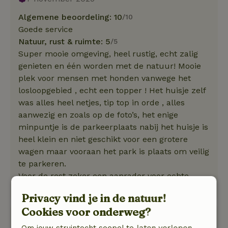
Algemene beoordeling: 10
/10
Goede service
Natuur, rust & ruimte: 5
/5
Super mooie omgeving, heel rustig, echt zalig
genieten en één worden met de natuur! Mooie
plek voor mensen met honden vanwege het
losloopgebied , echt een topper ! Het huisje zelf
was alles heel netjes, tip top in orde , alles
aanwezig en zoals op de foto’s, het enige
minpuntje is de parkeerplaats nabij het huisje is
heel klein en niet geschikt voor een grotere
wagen maar vooraan het park is plaats om veilig
te parkeren.
Voor de rest zeker een aanrader voor echte
natuurmensen
Privacy vind je in de natuur!
Cookies voor onderweg?
Janine
Om jouw struintocht soepel te laten verlopen,