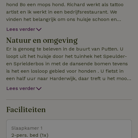
hond Bo een mops hond. Richard werkt als tattoo
artist en ik werkt in een bedrijfsrestaurant. We
vinden het belangrijk om ons huisje schoon en
verzorgd aan te bieden en we hopen dat de gasten
Lees verder
een heel mooie tijd beleven. Wij genieten elke keer
Natuur en omgeving
weer als wij in putten zijn en ook de honden vinden hee
Er is genoeg te beleven in de buurt van Putten. U
loopt uit het huisje door het tuinhek het Speulder-
en Sprielderbos in met de dansende bomen tevens
is het een losloop gebied voor honden . U fietst in
een half uur naar Harderwijk, daar treft u het mooie
Veluwemeer met leuke terassen en strandjes.
Lees verder
Lekker een dagje naar de sauna bij sauna Drome in
Putten. Museumboerderij Mariahoeve terug in de
tijd hoe leefde deze familie vroeger. Landgoed
Faciliteiten
Schovenhorst met de mooie bostoren en een fijne
brasserie en een bomentuin met eeuwenoude
Slaapkamer 1
bomen. Putter stoomgemaal na 35 jaar stil te
2-pers. bed (1x)
hebben gestaan in 2006 heropend. De schaapskooi