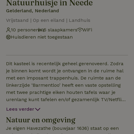
Natuurhuisje in Neede
Gelderland, Nederland
Vrijstaand | Op een eiland | Landhuis
10 personen
5 slaapkamers
WiFi
Huisdieren niet toegestaan
Dit kasteel is recentelijk geheel gerenoveerd. Zodra
je binnen komt wordt je ontvangen in de ruime hal
met een imposant trappenhuis. De ruimte aan de
linkerzijde ‘Barmentloo’ heeft een vaste opstelling
met twee prachtige eiken houten tafels waar je
urenlang kunt tafelen en/of gezamenlijk TV/Netflix
kunt kijken. De ruimte aan de rechterzijde
Lees verder
‘Tengnagel’ betreft een prachtige loungekamer. De
Natuur en omgeving
professionele ingerichte keuken biedt de mogelijk
om samen heerlijke gerechten te bereiden, voor de
Je eigen Havezathe (bouwjaar 1636) staat op een