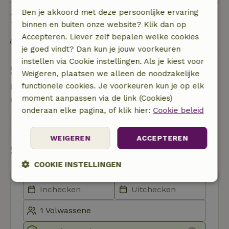
Ben je akkoord met deze persoonlijke ervaring
Duurzaamheid
binnen en buiten onze website? Klik dan op
Accepteren. Liever zelf bepalen welke cookies
OV gelegenheid op maximaal 1 kilometer
je goed vindt? Dan kun je jouw voorkeuren
instellen via Cookie instellingen. Als je kiest voor
Stel een vraag
Weigeren, plaatsen we alleen de noodzakelijke
functionele cookies. Je voorkeuren kun je op elk
Neem contact op met de verhuurder van het
moment aanpassen via de link (Cookies)
natuurhuisje
onderaan elke pagina, of klik hier:
Cookie beleid
Stuur een bericht
WEIGEREN
ACCEPTEREN
Start mijn boeking
COOKIE INSTELLINGEN
Strikt
Prestatie
Targeting
noodzakelijk