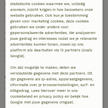
binnen 28 dagen geldt gratis annuleren binnen 24
statistische cookies waarmee we, volledig
uur. Bij annulering binnen gestelde periode heb je
anoniem, inzicht krijgen in hoe bezoekers onze
recht op volledige terugbetaling van het
website gebruiken. Ook kun je toestemming
boekingsbedrag.
geven voor marketing cookies, deze cookies
gebruiken we onder andere voor
Daarna krijg je een deel van de reissom en 100% van
gepersonaliseerde advertenties. We analyseren
de borg terugbetaald:
jouw gedrag en interesses zodat we je relevante
advertenties kunnen tonen, zowel op ons
• tot 42 dagen voor aankomst: 70% terugbetaald
platform als daarbuiten via 13 partners (zoals
• 42–28 dagen voor aankomst: 40% terugbetaald
Google).
• 28 dagen tot de aankomstdag: 10% terugbetaald
• op de aankomstdag of later: geen terugbetaling
Om dat mogelijk te maken, delen we
versleutelde gegevens met deze partners. Dit
Borg
zijn gegevens als ip-adres, apparaatgegevens,
Een borg van € 500,00 is van toepassing. Je wordt
informatie over je browserinstellingen, surf- en
terugbetaald na het uitchecken.
klikgedrag. Lees hierover meer in ons
cookiebeleid en privacy policy en bekijk hoe
Bekijk alles
Google met jouw gegevens omgaat.