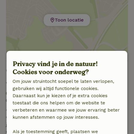
Toon locatie
Privacy vind je in de natuur!
Goed om te weten
Cookies voor onderweg?
Om jouw struintocht soepel te laten verlopen,
Verblijfdetails
gebruiken wij altijd functionele cookies.
Inchecken: 12:00- 18:00
Daarnaast kun je kiezen of je extra cookies
Uitchecken: 10:00- 11:00
toestaat die ons helpen om de website te
Gratis annuleren binnen 7 dagen
verbeteren en waarmee we jouw ervaring beter
Gratis annuleren binnen 7 dagen na bevestiging van
kunnen afstemmen op jouw interesses.
je boeking, bij een boekingsaanvraag meer dan 28
dagen voor aanvang. Bij een boeking met aanvang
Als je toestemming geeft, plaatsen we