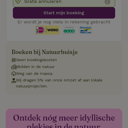
Gratis annuleren
Functioneel
Start mijn boeking
Er wordt je nog niets in rekening gebracht
Strikt noodzakelijk
Prestatie
Targeting
Boeken bij Natuurhuisje
Functioneel
Geen boekingskosten
Strikt noodzakelijke cookies maken de kernfunctionaliteiten
van de website mogelijk, zoals gebruikersaanmelding en
Midden in de natuur
accountbeheer. De website kan niet goed worden gebruikt
Weg van de massa
zonder de strikt noodzakelijke cookies.
Wij dragen 5% van onze omzet af aan lokale
Aanbieder
/
natuurprojecten.
Naam
Vervaldatum
Om
Domein
_pinterest_ct_ua
Pinterest Inc.
1 jaar
De
.ct.pinterest.com
wo
re
Pi
Ma
Ontdek nóg meer idyllische
_tt_enable_cookie
.natuurhuisje.be
3 maanden
De
plekjes in de natuur.
wo