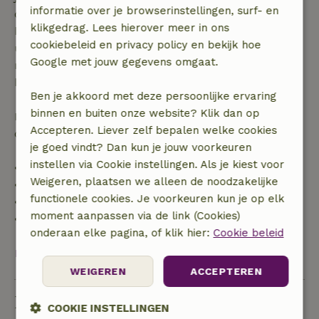
informatie over je browserinstellingen, surf- en
dagen voor aanvang. Bij een boeking met aanvang
klikgedrag. Lees hierover meer in ons
binnen 28 dagen geldt gratis annuleren binnen 24
cookiebeleid en privacy policy en bekijk hoe
uur. Bij annulering binnen gestelde periode heb je
Google met jouw gegevens omgaat.
recht op volledige terugbetaling van het
boekingsbedrag.
Ben je akkoord met deze persoonlijke ervaring
binnen en buiten onze website? Klik dan op
Daarna krijg je een deel van de reissom en 100% van
Accepteren. Liever zelf bepalen welke cookies
de borg terugbetaald:
je goed vindt? Dan kun je jouw voorkeuren
instellen via Cookie instellingen. Als je kiest voor
• tot 42 dagen voor aankomst: 70% terugbetaald
Weigeren, plaatsen we alleen de noodzakelijke
• 42–28 dagen voor aankomst: 40% terugbetaald
functionele cookies. Je voorkeuren kun je op elk
• 28 dagen tot de aankomstdag: 10% terugbetaald
moment aanpassen via de link (Cookies)
• op de aankomstdag of later: geen terugbetaling
onderaan elke pagina, of klik hier:
Cookie beleid
Bekijk alles
WEIGEREN
ACCEPTEREN
Duurzaamheid
COOKIE INSTELLINGEN