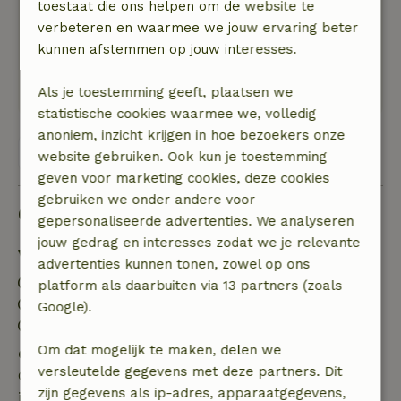
Algemene beoordeling: 10
/10
toestaat die ons helpen om de website te
Erg goed, gastvrouw en heer netjes en gezellig
verbeteren en waarmee we jouw ervaring beter
en omgeving is heerlijk rustig. Ontbijt is goed.
kunnen afstemmen op jouw interesses.
Natuur, rust & ruimte: 5
/5
Lekker rustig en een kleine gezellige kota :-)
Als je toestemming geeft, plaatsen we
statistische cookies waarmee we, volledig
anoniem, inzicht krijgen in hoe bezoekers onze
Bekijk alle 45 beoordelingen
website gebruiken. Ook kun je toestemming
geven voor marketing cookies, deze cookies
gebruiken we onder andere voor
Goed om te weten
gepersonaliseerde advertenties. We analyseren
jouw gedrag en interesses zodat we je relevante
Verblijfdetails
advertenties kunnen tonen, zowel op ons
Inchecken: 15:00- 16:00
platform als daarbuiten via 13 partners (zoals
Uitchecken: 07:00- 11:00
Google).
Contactloos verblijf mogelijk
Om dat mogelijk te maken, delen we
Gratis annuleren binnen 7 dagen
versleutelde gegevens met deze partners. Dit
Gratis annuleren binnen 7 dagen na bevestiging van
zijn gegevens als ip-adres, apparaatgegevens,
je boeking, bij een boekingsaanvraag meer dan 28