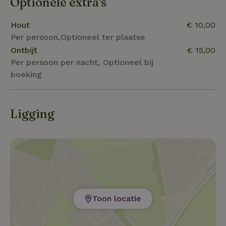
Optionele extra's
eitje etc. We vragen alleen kleine bijdrage voor gas.
Mag ter plekke worden voldaan. Betreft 5 euro voor
Hout
€ 10,00
gasflesje. Zorgen wij voor een fijn verblijf!
Per persoon,Optioneel ter plaatse
Ontbijt
€ 15,00
Per persoon per nacht, Optioneel bij
boeking
Ligging
Toon locatie