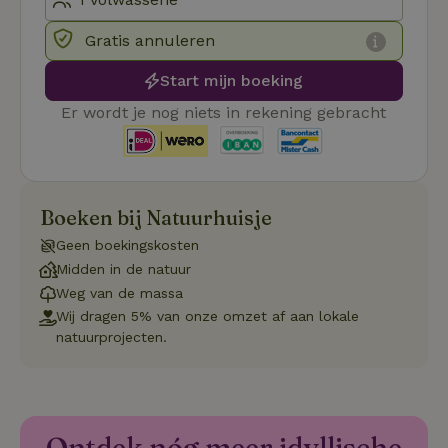
_pinterest_ct_ua
Pinterest Inc.
1 jaar
De
.ct.pinterest.com
wo
re
Gratis annuleren
Pi
Ma
Start mijn boeking
_tt_enable_cookie
.natuurhuisje.be
3 maanden
De
wo
Er wordt je nog niets in rekening gebracht
o
vo
de
be
ge
co
we
Boeken bij Natuurhuisje
on
CookieScriptConsent
CookieScript
4 weken 2
De
Google
Geen boekingskosten
.natuurhuisje.be
dagen
wo
Privacy Policy
Midden in de natuur
do
Sc
Weg van de massa
se
co
Wij dragen 5% van onze omzet af aan lokale
va
natuurprojecten.
on
co
va
Sc
no
co
we