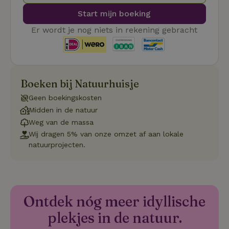
Pi
Start mijn boeking
Ma
_tt_enable_cookie
.natuurhuisje.be
3 maanden
De
Er wordt je nog niets in rekening gebracht
wo
o
vo
de
be
ge
co
Boeken bij Natuurhuisje
we
on
Geen boekingskosten
CookieScriptConsent
CookieScript
4 weken 2
De
Google
Midden in de natuur
.natuurhuisje.be
dagen
wo
Privacy Policy
do
Weg van de massa
Sc
Wij dragen 5% van onze omzet af aan lokale
se
co
natuurprojecten.
va
on
co
va
Sc
no
co
Ontdek nóg meer idyllische
we
plekjes in de natuur.
VISITOR_PRIVACY_METADATA
YouTube
5 maanden
De
.youtube.com
4 weken
wo
o