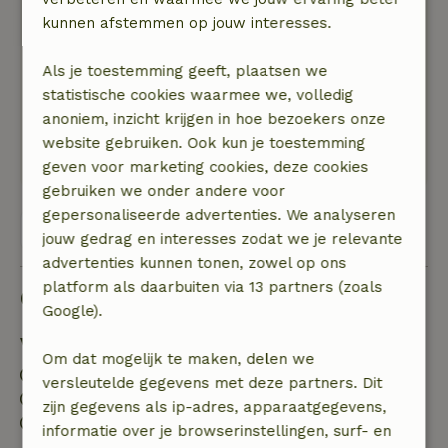
Natuur, rust & ruimte: 4
/5
kunnen afstemmen op jouw interesses.
Het was onze tweede keer daar en we voelden
ons weer erg op ons gemak. Het zou leuk zijn
Als je toestemming geeft, plaatsen we
om in de toekomst een overkapping over het
statistische cookies waarmee we, volledig
terras te hebben en wat tuinieren. We komen
anoniem, inzicht krijgen in hoe bezoekers onze
graag nog eens terug!
website gebruiken. Ook kun je toestemming
Deze tekst is automatisch vertaald.
Toon origineel.
geven voor marketing cookies, deze cookies
gebruiken we onder andere voor
gepersonaliseerde advertenties. We analyseren
Bekijk alle 61 beoordelingen
jouw gedrag en interesses zodat we je relevante
advertenties kunnen tonen, zowel op ons
platform als daarbuiten via 13 partners (zoals
Goed om te weten
Google).
Verblijfdetails
Om dat mogelijk te maken, delen we
Inchecken: 16:00- 22:00
versleutelde gegevens met deze partners. Dit
Uitchecken: 11:00
zijn gegevens als ip-adres, apparaatgegevens,
Contactloos verblijf mogelijk
informatie over je browserinstellingen, surf- en