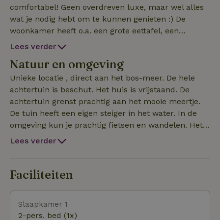
comfortabel! Geen overdreven luxe, maar wel alles
wat je nodig hebt om te kunnen genieten :) De
woonkamer heeft o.a. een grote eettafel, een
hoekbank en een openhaard. De keuken is simpel,
Lees verder
maar compleet. incl. een oventje. Midden in de
Natuur en omgeving
bossen, voelt het heerlijk ontspannen! Er zijn 3
slaapkamers(2 2pers.bedden en 1 1pers.bed.)
Unieke locatie , direct aan het bos-meer. De hele
Dekens en kussens zijn aanwezig.
achtertuin is beschut. Het huis is vrijstaand. De
Beddengoed/Lakens zelf meenemen. Handdoeken
achtertuin grenst prachtig aan het mooie meertje.
ook zelf meenemen. Badkamer in 2025 vernieuwd.
De tuin heeft een eigen steiger in het water. In de
Er is WiFi aanwezig en tv met een chromecast, er is
omgeving kun je prachtig fietsen en wandelen. Het
géén tv aansluiting. BBQ is aanwezig. En in de tuin
huisje ligt ca 5 km van het centrum Ommen, waar
Lees verder
staat een vuurschaal. Het park is een rustig park;
grote supermarkten, restaurants en winkeltjes zijn.
groepen jongeren, harde muziek etc is niet
Op het park zelf zijn geen voorzieningen. Fietsen zijn
toegestaan. Let op: er loopt een provinciale weg
te huur in het centrum Ommen. ( Tip; verhuurders
Faciliteiten
achter het meertje, je kunt dus wellicht wat verkeer
komen de fietsen brengen en halen indien gewenst!)
horen. Honden zijn welkom, maar mogen niet
Verder kun je de omgeving o.a. paardrijden of een
Slaapkamer 1
huifkar huren, met een bootje het prachtige
zwemmen in het water. Géén fanatieke vissers toege
2-pers. bed (1x)
Vechtdal verkennen, naar een kinderboerderij etc