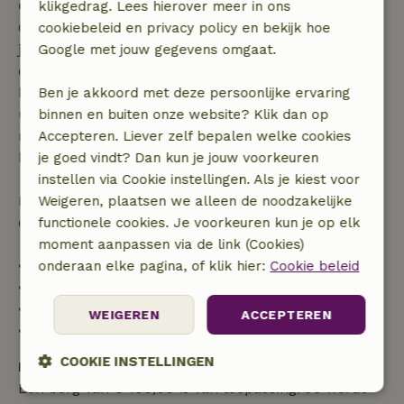
Gratis annuleren binnen 7 dagen
klikgedrag. Lees hierover meer in ons
Gratis annuleren binnen 7 dagen na bevestiging van
cookiebeleid en privacy policy en bekijk hoe
je boeking, bij een boekingsaanvraag meer dan 28
Google met jouw gegevens omgaat.
dagen voor aanvang. Bij een boeking met aanvang
binnen 28 dagen geldt gratis annuleren binnen 24
Ben je akkoord met deze persoonlijke ervaring
uur. Bij annulering binnen gestelde periode heb je
binnen en buiten onze website? Klik dan op
recht op volledige terugbetaling van het
Accepteren. Liever zelf bepalen welke cookies
boekingsbedrag.
je goed vindt? Dan kun je jouw voorkeuren
instellen via Cookie instellingen. Als je kiest voor
Daarna krijg je een deel van de reissom en 100% van
Weigeren, plaatsen we alleen de noodzakelijke
de borg terugbetaald:
functionele cookies. Je voorkeuren kun je op elk
moment aanpassen via de link (Cookies)
• tot 42 dagen voor aankomst: 70% terugbetaald
onderaan elke pagina, of klik hier:
Cookie beleid
• 42–28 dagen voor aankomst: 40% terugbetaald
• 28 dagen tot de aankomstdag: 10% terugbetaald
WEIGEREN
ACCEPTEREN
• op de aankomstdag of later: geen terugbetaling
COOKIE INSTELLINGEN
Borg
Een borg van € 100,00 is van toepassing. Je wordt
Strikt
Prestatie
Targeting