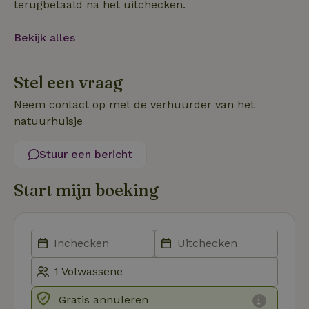
terugbetaald na het uitchecken.
noodzakelijk
Bekijk alles
Functioneel
Stel een vraag
Neem contact op met de verhuurder van het
natuurhuisje
Stuur een bericht
Strikt noodzakelijk
Prestatie
Targeting
Functioneel
Start mijn boeking
Strikt noodzakelijke cookies maken de kernfunctionaliteiten
van de website mogelijk, zoals gebruikersaanmelding en
accountbeheer. De website kan niet goed worden gebruikt
zonder de strikt noodzakelijke cookies.
Aanbieder
/
Naam
Vervaldatum
Om
Domein
_pinterest_ct_ua
Pinterest Inc.
1 jaar
De
.ct.pinterest.com
wo
Gratis annuleren
re