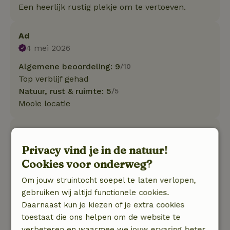
Een heerlijk rustig plekje om te vertoeven.
Ad
4 mei 2026
Algemene beoordeling: 9
/10
Top verblijf gehad
Natuur, rust & ruimte: 5
/5
Mooie locatie
Michael
7 april 2026
Privacy vind je in de natuur!
Cookies voor onderweg?
Algemene beoordeling: 9
/10
Het was onze tweede keer daar en we voelden
Om jouw struintocht soepel te laten verlopen,
ons weer erg op ons gemak. Het zou leuk zijn
gebruiken wij altijd functionele cookies.
om in de toekomst een overkapping over het
Daarnaast kun je kiezen of je extra cookies
terras te hebben en wat tuinieren. We komen
toestaat die ons helpen om de website te
graag nog eens terug!
verbeteren en waarmee we jouw ervaring beter