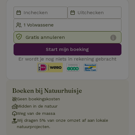
Aanbieder
/
Naam
Vervaldatum
Om
Domein
_pinterest_ct_ua
Pinterest Inc.
1 jaar
De
.ct.pinterest.com
wo
re
Pi
Ma
Gratis annuleren
_tt_enable_cookie
.natuurhuisje.be
3 maanden
De
wo
Start mijn boeking
o
vo
de
Er wordt je nog niets in rekening gebracht
be
ge
co
we
on
CookieScriptConsent
CookieScript
4 weken 2
De
Google
Boeken bij Natuurhuisje
.natuurhuisje.be
dagen
wo
Privacy Policy
do
Geen boekingskosten
Sc
se
Midden in de natuur
co
va
Weg van de massa
on
Wij dragen 5% van onze omzet af aan lokale
co
va
natuurprojecten.
Sc
no