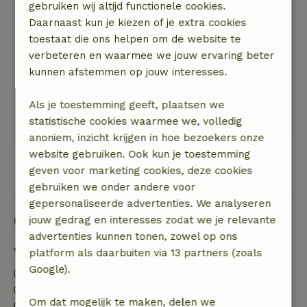
gebruiken wij altijd functionele cookies.
nodig hadden. Hartelijk dank!
Daarnaast kun je kiezen of je extra cookies
Natuur, rust & ruimte: 5
/5
toestaat die ons helpen om de website te
Een heerlijke rustige plek. Fleur heeft een heel
verbeteren en waarmee we jouw ervaring beter
unieke ruimte gecreëerd, gezellig en
kunnen afstemmen op jouw interesses.
hartverwarmend. We kunnen ons voorstellen
dat we er in elk seizoen heerlijk kunnen
Als je toestemming geeft, plaatsen we
verblijven.
statistische cookies waarmee we, volledig
Deze tekst is automatisch vertaald.
Toon origineel.
anoniem, inzicht krijgen in hoe bezoekers onze
website gebruiken. Ook kun je toestemming
geven voor marketing cookies, deze cookies
Bekijk alle 30 beoordelingen
gebruiken we onder andere voor
gepersonaliseerde advertenties. We analyseren
Goed om te weten
jouw gedrag en interesses zodat we je relevante
advertenties kunnen tonen, zowel op ons
Verblijfdetails
platform als daarbuiten via 13 partners (zoals
Google).
Inchecken: 15:00- 20:00
Uitchecken: 07:00- 11:00
Om dat mogelijk te maken, delen we
Contactloos verblijf mogelijk