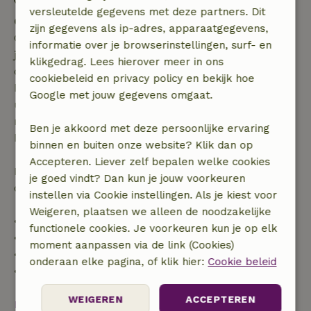
versleutelde gegevens met deze partners. Dit
Gratis annuleren binnen 7 dagen
zijn gegevens als ip-adres, apparaatgegevens,
Gratis annuleren binnen 7 dagen na bevestiging van
informatie over je browserinstellingen, surf- en
je boeking, bij een boekingsaanvraag meer dan 28
klikgedrag. Lees hierover meer in ons
dagen voor aanvang. Bij een boeking met aanvang
cookiebeleid en privacy policy en bekijk hoe
binnen 28 dagen geldt gratis annuleren binnen 24
Google met jouw gegevens omgaat.
uur. Bij annulering binnen gestelde periode heb je
recht op volledige terugbetaling van het
Ben je akkoord met deze persoonlijke ervaring
boekingsbedrag.
binnen en buiten onze website? Klik dan op
Accepteren. Liever zelf bepalen welke cookies
Daarna krijg je een deel van de reissom en 100% van
je goed vindt? Dan kun je jouw voorkeuren
de borg terugbetaald:
instellen via Cookie instellingen. Als je kiest voor
Weigeren, plaatsen we alleen de noodzakelijke
• tot 42 dagen voor aankomst: 70% terugbetaald
functionele cookies. Je voorkeuren kun je op elk
• 42–28 dagen voor aankomst: 40% terugbetaald
moment aanpassen via de link (Cookies)
• 28 dagen tot de aankomstdag: 10% terugbetaald
onderaan elke pagina, of klik hier:
Cookie beleid
• op de aankomstdag of later: geen terugbetaling
WEIGEREN
ACCEPTEREN
Bekijk alles