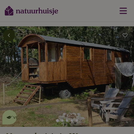
Dit natuurhuisje is eco-
vriendelijk
lees meer