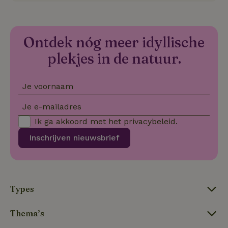
co
we
VISITOR_PRIVACY_METADATA
YouTube
5 maanden
De
.youtube.com
4 weken
wo
Ontdek nóg meer idyllische
o
to
plekjes in de natuur.
de
pr
vo
in
si
Je voornaam
He
ge
Je e-mailadres
to
de
Ik ga akkoord met het
privacybeleid
.
be
ve
pr
Inschrijven nieuwsbrief
in
hu
w
ge
to
se
Types
Thema’s
Naam
Aanbieder
/
Domein
Verval