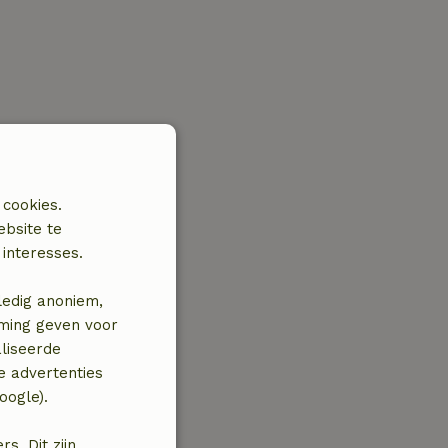
 cookies.
ebsite te
interesses.
ledig anoniem,
mming geven voor
liseerde
e advertenties
oogle).
. Dit zijn