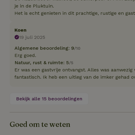
je in de Pluktuin.
Het is echt genieten in dit prachtige, rustige en gast
Naam
Naam
_nhft_user-creat
Naam
_ga
Koen
19 juli 2025
FPID
_nhftconstraint_s
lowest-price
Algemene beoordeling: 9
/10
_uetsid
Erg goed.
_nhft_safety-depo
Natuur, rust & ruimte: 5
/5
Er was een gastvrije ontvangst. Alles was aanwezi
_ga_JRK1QL37RY
_uetvid
fantastisch. Ik heb een uitleg van de imker gehad ov
_nhftconstraint_p
policy
_ttp
_nhftconstraint_s
Bekijk alle 15 beoordelingen
deposit-refund
uid
_ttp
_nhft_privacy-pol
Goed om te weten
FPAU
IDE
ar_debug