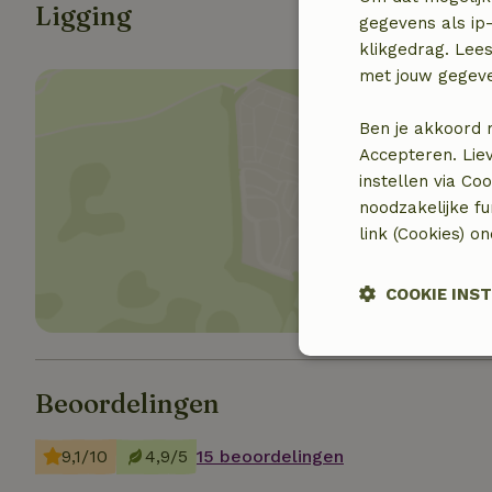
Ligging
gegevens als ip-
klikgedrag. Lees
met jouw gegev
Ben je akkoord 
Accepteren. Lie
instellen via Co
Toon 
noodzakelijke f
link (Cookies) o
COOKIE INS
Strikt noodzak
Beoordelingen
9,1/10
4,9/5
15 beoordelingen