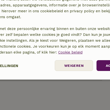
adres, apparaatgegevens, informatie over je browserinstelli
 hierover meer in ons cookiebeleid en privacy policy en beki
ens omgaat.
met deze persoonlijke ervaring binnen en buiten onze websit
ver zelf bepalen welke cookies je goed vindt? Dan kun je jo
okie instellingen. Als je kiest voor Weigeren, plaatsen we alle
locatie
unctionele cookies. Je voorkeuren kun je op elk moment aanp
nderaan elke pagina, of klik hier:
Cookie beleid
TELLINGEN
WEIGEREN
A
elijk
Prestatie
Targeting
F