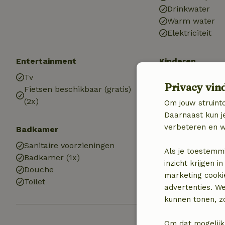
Drinkwater
Warm water
Elektriciteit
Entertainment
Kinderen
Tv
Kinderbed (1x)
Privacy vin
Fietsen beschikbaar (gratis)
Speeltoestelle
(2x)
Trampoline
Om jouw struinto
Daarnaast kun je
verbeteren en w
Badkamer
Wasserij
Sanitaire voorzieningen
Wasmachine
Als je toestemm
Badkamer (1x)
Wasdroger
inzicht krijgen
Douche
marketing cooki
Toilet
advertenties. W
kunnen tonen, zo
Om dat mogelijk