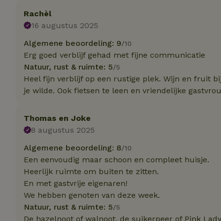
Rachèl
16 augustus 2025
Strikt noodzakelijk
accountbeheer. De w
Algemene beoordeling: 9
/10
Erg goed verblijf gehad met fijne communicatie
Naam
Natuur, rust & ruimte: 5
/5
_pinterest_ct_ua
Heel fijn verblijf op een rustige plek. Wijn en fruit
je wilde. Ook fietsen te leen en vriendelijke gastvro
_tt_enable_cookie
Thomas en Joke
CookieScriptCons
8 augustus 2025
Algemene beoordeling: 8
/10
Een eenvoudig maar schoon en compleet huisje.
VISITOR_PRIVACY
Heerlijk ruimte om buiten te zitten.
En met gastvrije eigenaren!
We hebben genoten van deze week.
Natuur, rust & ruimte: 5
/5
De hazelnoot of walnoot, de suikerpeer of Pink Lady