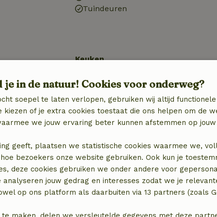
Tuindeuren
Keuken
Keuken
d je in de natuur! Cookies voor onderweg?
n
Koel-/vriescombinatie
Oven
cht soepel te laten verlopen, gebruiken wij altijd functionele
 kiezen of je extra cookies toestaat die ons helpen om de w
aarmee we jouw ervaring beter kunnen afstemmen op jouw 
ing geeft, plaatsen we statistische cookies waarmee we, vol
 in hoe bezoekers onze website gebruiken. Ook kun je toeste
es, deze cookies gebruiken we onder andere voor gepersona
e analyseren jouw gedrag en interesses zodat we je relevant
wel op ons platform als daarbuiten via 13 partners (zoals G
 te maken, delen we versleutelde gegevens met deze partners