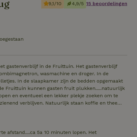
ug
9,1/10
4,9/5
15 beoordelingen
toegestaan
ijf in de Fruittuin. Het gastenverblijf
mbimagnetron, wasmachine en droger. In de
den opgemaakt
ankomst -en vertrektijd zijn in overleg aan te passen.
te afstand....ca 5a 10 minuten lopen. Het