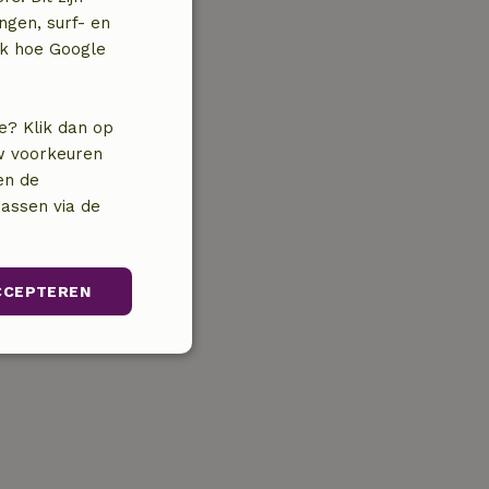
ngen, surf- en
jk hoe Google
e? Klik dan op
uw voorkeuren
en de
assen via de
CCEPTEREN
unctioneel