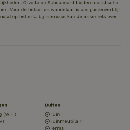
elijkheden. Orvelte en Schoonoord bieden toeristische
n. Voor de fietser en wandelaar is ons gastenverblijf
nstal op het erf....bij interesse kan de imker iets over
gen
Buiten
g (WiFi)
Tuin
V)
Tuinmeubilair
Terras