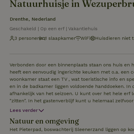
Natuurhuisje in Wezuperbr
Drenthe, Nederland
Geschakeld | Op een erf | Vakantiehuis
3 personen
1 slaapkamer
WiFi
Huisdieren niet 
Verbonden door een binnenplaats staan ons huis en het gastenverbl
heeft een eenvoudig ingerichte keuken met o.a. een co
woonkamer staat een TV , wat toeristische info en spelletjes. In de slaapkamer zijn de bed
en in de badkamer liggen voldoende handdoeken. In de Fruittuin kunnen gasten fruit plukken.....natuurlijk
afhankelijk van het seizoen. U kunt over het hele erf lopen en eventueel een lekker plekje zoeken om te
"zitten". In het gastenverblijf kunt u helemaal zelfvoorzienend verblijven. Natuurlijk staan koffie en thee
voor u klaar. Op 2 km afstand ligt het dorp Schoonoord waar u alle voorzieningen vindt....supermarkt,
Lees verder
bakker, drogist en een paar eetgelegenheden. Ook Westerbork, Orvelte, Aalden/Zweeloo zijn op fietsafstand
Natuur en omgeving
5-10 km. Er staan 2 fietsen klaar voor de gasten. De a
Het Pieterpad, boswachterij Sleenerzand liggen op kor