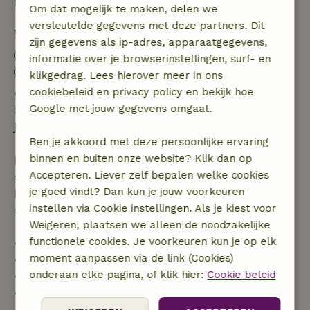
Goed om te weten
Om dat mogelijk te maken, delen we
versleutelde gegevens met deze partners. Dit
Verblijfdetails
zijn gegevens als ip-adres, apparaatgegevens,
Inchecken: 15:00- 20:00
informatie over je browserinstellingen, surf- en
Uitchecken: 08:00- 10:00
klikgedrag. Lees hierover meer in ons
cookiebeleid en privacy policy en bekijk hoe
Gratis annuleren binnen 24 uur
Google met jouw gegevens omgaat.
Gratis annuleren binnen 24 uur na bevestiging van
je boeking.
Ben je akkoord met deze persoonlijke ervaring
binnen en buiten onze website? Klik dan op
Bij annulering binnen gestelde periode heb je recht
Accepteren. Liever zelf bepalen welke cookies
op volledige terugbetaling van het boekingsbedrag.
je goed vindt? Dan kun je jouw voorkeuren
Daarna krijg je een deel van de reissom en 100% van
instellen via Cookie instellingen. Als je kiest voor
de borg terugbetaald:
Weigeren, plaatsen we alleen de noodzakelijke
functionele cookies. Je voorkeuren kun je op elk
• tot 42 dagen voor aankomst: 70% terugbetaald
moment aanpassen via de link (Cookies)
• 42–28 dagen voor aankomst: 40% terugbetaald
onderaan elke pagina, of klik hier:
Cookie beleid
• 28 dagen tot de aankomstdag: 10% terugbetaald
• op de aankomstdag of later: geen terugbetaling