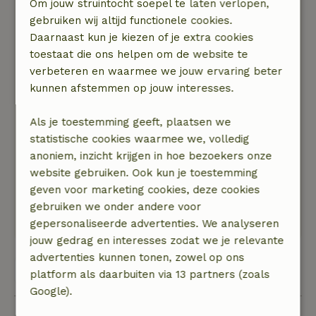
Om jouw struintocht soepel te laten verlopen,
Algemene beoordeling: 8
/10
gebruiken wij altijd functionele cookies.
Prima ingericht. Fijne terrasstoelen, prettig
Daarnaast kun je kiezen of je extra cookies
binnenmeubilair, ruimte genoeg, inventaris
toestaat die ons helpen om de website te
genoeg. Rustige plek, overigens de hele twente
verbeteren en waarmee we jouw ervaring beter
hoeve was bezet met mensen die de rust
kunnen afstemmen op jouw interesses.
waardeerden.
Enige verbeterpunt zouden de bedden kunnen
Als je toestemming geeft, plaatsen we
zijn.
statistische cookies waarmee we, volledig
Natuur, rust & ruimte: 5
/5
anoniem, inzicht krijgen in hoe bezoekers onze
Een fijn chalet, met een knusse inrichting. Van
website gebruiken. Ook kun je toestemming
alle gemakken voorzien. Je wandelt zo het bos
geven voor marketing cookies, deze cookies
in, waar je diverse routes kunt lopen.
gebruiken we onder andere voor
D
gepersonaliseerde advertenties. We analyseren
jouw gedrag en interesses zodat we je relevante
advertenties kunnen tonen, zowel op ons
Bekijk alle 11 beoordelingen
platform als daarbuiten via 13 partners (zoals
Google).