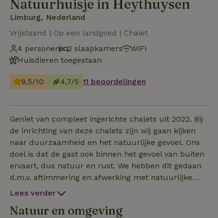
Natuurhuisje in Heythuysen
Limburg, Nederland
Vrijstaand | Op een landgoed | Chalet
4 personen
2 slaapkamers
WiFi
Huisdieren toegestaan
8,5/10
4,7/5
11 beoordelingen
Geniet van compleet ingerichte chalets uit 2022. Bij
de inrichting van deze chalets zijn wij gaan kijken
naar duurzaamheid en het natuurlijke gevoel. Ons
doel is dat de gast ook binnen het gevoel van buiten
ervaart, dus natuur en rust. We hebben dit gedaan
d.m.v. aftimmering en afwerking met natuurlijke
materialen. Om de natuur rust en ruimte te kunnen
Lees verder
ervaren heeft bij ons ieder chalet ongeveer 2000m2
Natuur en omgeving
“tuin” en staan de chalets minimaal 38 meter uit