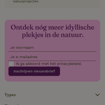
Sc
natuurprojecten.
no
co
we
VISITOR_PRIVACY_METADATA
YouTube
5 maanden
De
.youtube.com
4 weken
wo
o
Ontdek nóg meer idyllische
to
de
plekjes in de natuur.
pr
vo
in
si
Je voornaam
He
ge
to
Je e-mailadres
de
be
Ik ga akkoord met het
privacybeleid
.
ve
pr
in
Inschrijven nieuwsbrief
hu
w
ge
to
se
Types