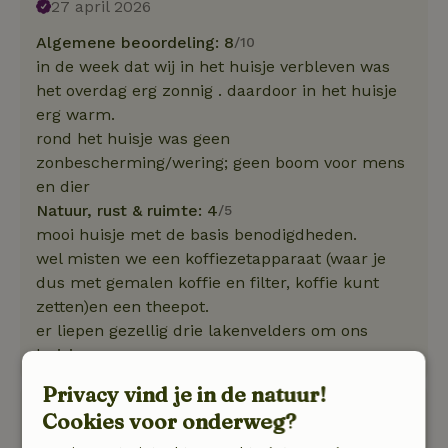
27 april 2026
Algemene beoordeling: 8
/10
in de week dat wij in het huisje verbleven was
het overdag erg zonnig . daardoor in het huisje
erg warm.
rond het huisje was geen
zonbescherming/wering; geen boom voor mens
en dier
Natuur, rust & ruimte: 4
/5
mooi huisje met de basis benodigdheden.
wel misten we een koffiezetapparaat (waar je
dus met gemalen koffie en filter, koffie kunt
zetten)en een theepot.
er liepen gezellig drie lakenvelders om ons
huisje
Privacy vind je in de natuur!
Bianca
Cookies voor onderweg?
7 augustus 2025