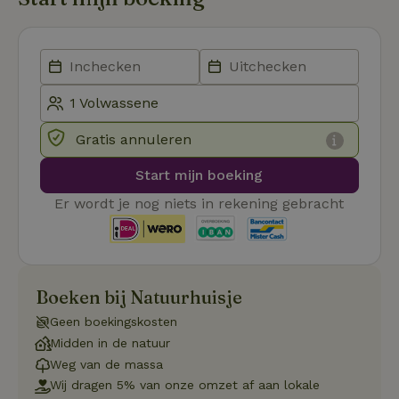
Aanbieder
/
Naam
Vervaldatum
Om
Domein
_pinterest_ct_ua
Pinterest Inc.
1 jaar
De
.ct.pinterest.com
wo
re
Pi
Ma
Gratis annuleren
_tt_enable_cookie
.natuurhuisje.be
3 maanden
De
wo
o
Start mijn boeking
vo
de
Er wordt je nog niets in rekening gebracht
be
ge
co
we
on
CookieScriptConsent
CookieScript
4 weken 2
De
Google
.natuurhuisje.be
dagen
wo
Boeken bij Natuurhuisje
Privacy Policy
do
Sc
Geen boekingskosten
se
co
Midden in de natuur
va
Weg van de massa
on
co
Wij dragen 5% van onze omzet af aan lokale
va