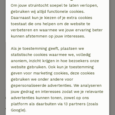
7 maart 2026
Om jouw struintocht soepel te laten verlopen,
gebruiken wij altijd functionele cookies.
Algemene beoordeling: 8
/10
Daarnaast kun je kiezen of je extra cookies
We hebben een heel fijn verblijf gehad. De hosts
toestaat die ons helpen om de website te
hebben goed voor ons gezorgd. Na een heerlijk
verbeteren en waarmee we jouw ervaring beter
ontbijt kregen we de tip om de turfroute te
kunnen afstemmen op jouw interesses.
lopen en dat hebben we gedaan. Dat was leuk.
Natuur, rust & ruimte: 5
/5
Als je toestemming geeft, plaatsen we
We hebben heerlijk genoten van de rust en
statistische cookies waarmee we, volledig
gefluit van alle vogels. We hebben lekker
anoniem, inzicht krijgen in hoe bezoekers onze
gewandeld in de buurt.
website gebruiken. Ook kun je toestemming
geven voor marketing cookies, deze cookies
gebruiken we onder andere voor
Bekijk alle 49 beoordelingen
gepersonaliseerde advertenties. We analyseren
jouw gedrag en interesses zodat we je relevante
Goed om te weten
advertenties kunnen tonen, zowel op ons
platform als daarbuiten via 13 partners (zoals
Verblijfdetails
Google).