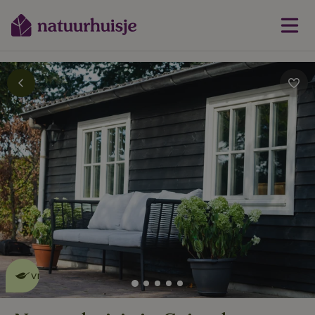
Dit natuurhuisje is eco-
vriendelijk
lees meer