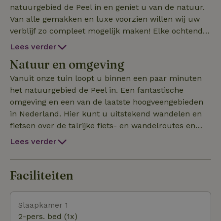
natuurgebied de Peel in en geniet u van de natuur.
Van alle gemakken en luxe voorzien willen wij uw
verblijf zo compleet mogelijk maken! Elke ochtend
kunt u tegen meerprijs genieten van een ontbijt met
Lees verder
producten uit eigen tuin. Dit serveren wij in de
Natuur en omgeving
gemeenschappelijke ontbijtruimte. Wilt u hier
gebruik van maken, of wilt u bijvoorbeeld uw hond
Vanuit onze tuin loopt u binnen een paar minuten
(tegen meerprijs) meenemen? Geef het dan aan in
het natuurgebied de Peel in. Een fantastische
uw aanvraag en wij zullen de mogelijkheden
omgeving en een van de laatste hoogveengebieden
bekijken. Beddengoed en handdoeken zijn
in Nederland. Hier kunt u uitstekend wandelen en
inbegrepen. Er is een nespresso apparaat en een
fietsen over de talrijke fiets- en wandelroutes en
waterkoker aanwezig op de kamer. In de
genieten van een uniek stuk natuur. Naast natuur
Lees verder
gezamenlijke ontbijtruimte kunt u tevens gebruik
heeft de omgeving nog veel meer te bieden. Wandel
maken van een koel/vriescombinatie en een combimag
bijvoorbeeld binnen enkele minuten het dorp
Griendtsveen in. Een schilderachtig dorpje met
Faciliteiten
diverse kanaaltjes, ophaalbruggen en prachtige
architectuur waarvan met recht een groot deel tot
Slaapkamer 1
beschermd dorpsgezicht is uitgeroepen. Binnen 5
2-pers. bed (1x)
min fietsen vindt u verder verschillende restaurants