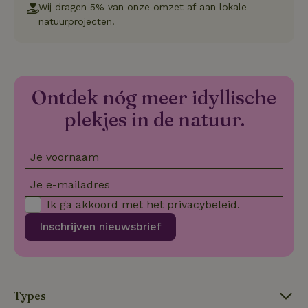
va
Wij dragen 5% van onze omzet af aan lokale
Sc
natuurprojecten.
no
co
we
VISITOR_PRIVACY_METADATA
YouTube
5 maanden
De
.youtube.com
4 weken
wo
o
to
Ontdek nóg meer idyllische
de
pr
plekjes in de natuur.
vo
in
si
He
Je voornaam
ge
to
de
Je e-mailadres
be
ve
Ik ga akkoord met het
privacybeleid
.
pr
in
Inschrijven nieuwsbrief
hu
w
ge
to
se
Types