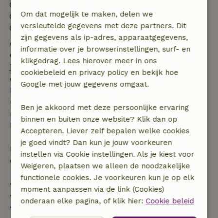
Inchecken: 15:00- 18:00
Om dat mogelijk te maken, delen we
Uitchecken: 07:00- 11:00
versleutelde gegevens met deze partners. Dit
Contactloos verblijf mogelijk
zijn gegevens als ip-adres, apparaatgegevens,
Gratis annuleren binnen 7 dagen
informatie over je browserinstellingen, surf- en
Gratis annuleren binnen 7 dagen na bevestiging van
klikgedrag. Lees hierover meer in ons
je boeking, bij een boekingsaanvraag meer dan 28
cookiebeleid en privacy policy en bekijk hoe
dagen voor aanvang. Bij een boeking met aanvang
Google met jouw gegevens omgaat.
binnen 28 dagen geldt gratis annuleren binnen 24
uur. Bij annulering binnen gestelde periode heb je
Ben je akkoord met deze persoonlijke ervaring
recht op volledige terugbetaling van het
binnen en buiten onze website? Klik dan op
boekingsbedrag.
Accepteren. Liever zelf bepalen welke cookies
je goed vindt? Dan kun je jouw voorkeuren
Daarna krijg je een deel van de reissom en 100% van
instellen via Cookie instellingen. Als je kiest voor
de borg terugbetaald:
Weigeren, plaatsen we alleen de noodzakelijke
functionele cookies. Je voorkeuren kun je op elk
• tot 42 dagen voor aankomst: 70% terugbetaald
moment aanpassen via de link (Cookies)
• 42–28 dagen voor aankomst: 40% terugbetaald
onderaan elke pagina, of klik hier:
Cookie beleid
• 28 dagen tot de aankomstdag: 10% terugbetaald