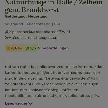
Natuurhuisje in Halle / Zelhem
gem. Bronkhorst
Gelderland, Nederland
Vrijstaand | Alleenstaand | B&B
2 personen
1 slaapkamer
WiFi
Huisdieren niet toegestaan
9,8/10
5/5
5 beoordelingen
Hof van Halle beschikt over zes unieke kamers. Elke
kamer is met zorg ingericht en vernoemd naar een
plek in de omgeving. Nieuwsgierig geworden? Kom
ze ontdekken! Elke kamer beschikt over een eigen
keuken met kookvoorziening, koffie- en
theefaciliteiten, ruime badkamer, toilet, airco, privé-
terras met openslaande deuren, gezamenlijk terras
Lees verder
aan het water. Kamer Vloedbeek Kom tot rust in