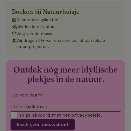
Aanbieder
/
Boeken bij Natuurhuisje
Naam
Vervaldatum
Om
Domein
Geen boekingskosten
_pinterest_ct_ua
Pinterest Inc.
1 jaar
De
.ct.pinterest.com
wo
Midden in de natuur
re
Weg van de massa
Pi
Ma
Wij dragen 5% van onze omzet af aan lokale
natuurprojecten.
_tt_enable_cookie
.natuurhuisje.be
3 maanden
De
wo
o
vo
de
Ontdek nóg meer idyllische
be
ge
co
plekjes in de natuur.
we
on
CookieScriptConsent
CookieScript
4 weken 2
De
Google
Je voornaam
.natuurhuisje.be
dagen
wo
Privacy Policy
do
Sc
Je e-mailadres
se
co
Ik ga akkoord met het
privacybeleid
.
va
on
Inschrijven nieuwsbrief
co
va