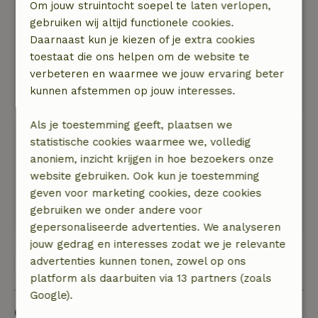
Om jouw struintocht soepel te laten verlopen,
ontvangst en een prima verblijf gehad. Het
gebruiken wij altijd functionele cookies.
ontbijt was uitgebreid en met liefde bereid. Hier
Daarnaast kun je kiezen of je extra cookies
gaan we nog eens met plezier naar terug!
toestaat die ons helpen om de website te
Natuur, rust & ruimte: 5
/5
verbeteren en waarmee we jouw ervaring beter
Prachtig aangelegde en rustige plek midden in
kunnen afstemmen op jouw interesses.
de rust van het achterhoekse landschap.
Als je toestemming geeft, plaatsen we
Dominik
statistische cookies waarmee we, volledig
24 juli 2023
anoniem, inzicht krijgen in hoe bezoekers onze
website gebruiken. Ook kun je toestemming
Algemene beoordeling: 10
/10
geven voor marketing cookies, deze cookies
Natuur, rust & ruimte: 5
/5
gebruiken we onder andere voor
Vertaal naar het Nederlands.
gepersonaliseerde advertenties. We analyseren
jouw gedrag en interesses zodat we je relevante
advertenties kunnen tonen, zowel op ons
Bekijk alle 5 beoordelingen
platform als daarbuiten via 13 partners (zoals
Google).
Goed om te weten