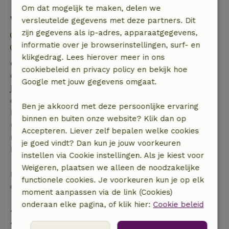
Om dat mogelijk te maken, delen we
Verblijfdetails
versleutelde gegevens met deze partners. Dit
zijn gegevens als ip-adres, apparaatgegevens,
Inchecken: 15:00- 22:00
informatie over je browserinstellingen, surf- en
Uitchecken: 07:00- 11:00
klikgedrag. Lees hierover meer in ons
Gratis annuleren binnen 7 dagen
cookiebeleid en privacy policy en bekijk hoe
Gratis annuleren binnen 7 dagen na bevestiging van
Google met jouw gegevens omgaat.
je boeking, bij een boekingsaanvraag meer dan 28
dagen voor aanvang. Bij een boeking met aanvang
Ben je akkoord met deze persoonlijke ervaring
binnen 28 dagen geldt gratis annuleren binnen 24
binnen en buiten onze website? Klik dan op
uur. Bij annulering binnen gestelde periode heb je
Accepteren. Liever zelf bepalen welke cookies
recht op volledige terugbetaling van het
je goed vindt? Dan kun je jouw voorkeuren
boekingsbedrag.
instellen via Cookie instellingen. Als je kiest voor
Weigeren, plaatsen we alleen de noodzakelijke
Daarna krijg je een deel van de reissom en 100% van
functionele cookies. Je voorkeuren kun je op elk
de borg terugbetaald:
moment aanpassen via de link (Cookies)
onderaan elke pagina, of klik hier:
Cookie beleid
• tot 42 dagen voor aankomst: 70% terugbetaald
• 42–28 dagen voor aankomst: 40% terugbetaald