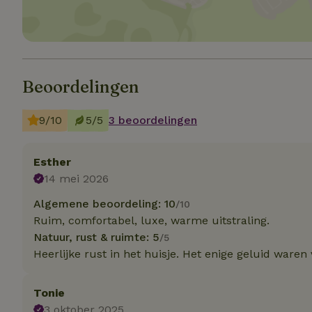
Strikt noodzakelijk
accountbeheer. De w
Naam
Beoordelingen
_pinterest_ct_ua
9/10
5/5
3 beoordelingen
_tt_enable_cookie
Esther
CookieScriptCons
14 mei 2026
Algemene beoordeling: 10
/10
Ruim, comfortabel, luxe, warme uitstraling.
VISITOR_PRIVACY
Natuur, rust & ruimte: 5
/5
Heerlijke rust in het huisje. Het enige geluid waren
Tonie
3 oktober 2025