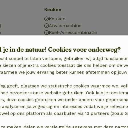
Keuken
Keuken
)
Afwasmachine
n
Koel-/vriescombinatie
Oven
Gasfornuis
d je in de natuur! Cookies voor onderweg?
cht soepel te laten verlopen, gebruiken wij altijd functionele
 kiezen of je extra cookies toestaat die ons helpen om de w
aarmee we jouw ervaring beter kunnen afstemmen op jouw 
ing geeft, plaatsen we statistische cookies waarmee we, vol
 in hoe bezoekers onze website gebruiken. Ook kun je toeste
es, deze cookies gebruiken we onder andere voor gepersona
e analyseren jouw gedrag en interesses zodat we je relevant
wel op ons platform als daarbuiten via 13 partners (zoals G
 te maken, delen we versleutelde gegevens met deze partners