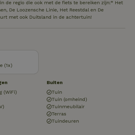
 de regio die ook met de fiets te bereiken zijn:* Het
en, De Loozensche Linie, Het Reestdal en De
urt met ook Duitsland in de achtertuin!
e (1x)
gen
Buiten
g (WiFi)
Tuin
Tuin (omheind)
V)
Tuinmeubilair
Terras
Tuindeuren