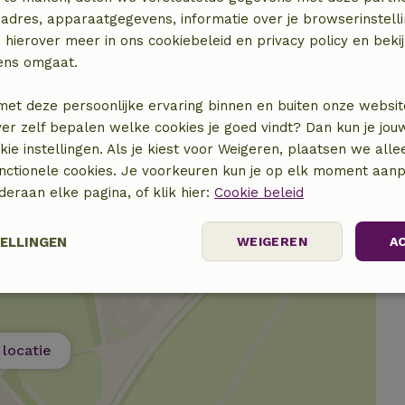
adres, apparaatgegevens, informatie over je browserinstelli
 hierover meer in ons cookiebeleid en privacy policy en beki
€ 4,00
ens omgaat.
€ 5,00
met deze persoonlijke ervaring binnen en buiten onze websit
ver zelf bepalen welke cookies je goed vindt? Dan kun je jo
okie instellingen. Als je kiest voor Weigeren, plaatsen we alle
unctionele cookies. Je voorkeuren kun je op elk moment aanp
nderaan elke pagina, of klik hier:
Cookie beleid
TELLINGEN
WEIGEREN
A
elijk
Prestatie
Targeting
F
locatie