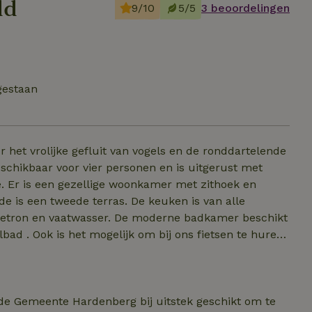
ld
9/10
5/5
3 beoordelingen
gestaan
r het vrolijke gefluit van vogels en de ronddartelende
beschikbaar voor vier personen en is uitgerust met
. Er is een gezellige woonkamer met zithoek en
e is een tweede terras. De keuken is van alle
etron en vaatwasser. De moderne badkamer beschikt
 te huren
oute door het Vechtdal. Bij het huisje zit een eigen
je bevindt zich op eigen terrein, aan de rand van het
ssende beleving voor natuurliefhebbers. Het landschap
sers.
de Gemeente Hardenberg bij uitstek geschikt om te