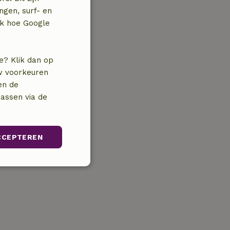
ngen, surf- en
jk hoe Google
e? Klik dan op
uw voorkeuren
en de
assen via de
CCEPTEREN
unctioneel