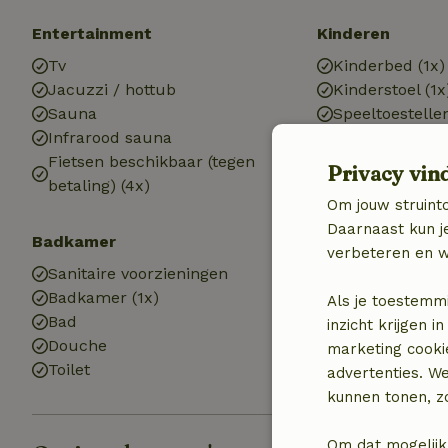
Entertainment
Kinderen
Tv
Kinderbed (1x)
Jacuzzi / hottub
Kinderstoel (1x
Sauna
Speeltoestelle
Infrarood sauna
Zandbak
Fietsen beschikbaar (tegen
Privacy vin
betaling) (4x)
Om jouw struinto
Daarnaast kun je
Badkamer
verbeteren en w
Sanitaire voorzieningen
Badkamer (1x)
Als je toestemm
Bad
inzicht krijgen
Douche
marketing cooki
Toilet
advertenties. W
kunnen tonen, zo
Om dat mogelijk