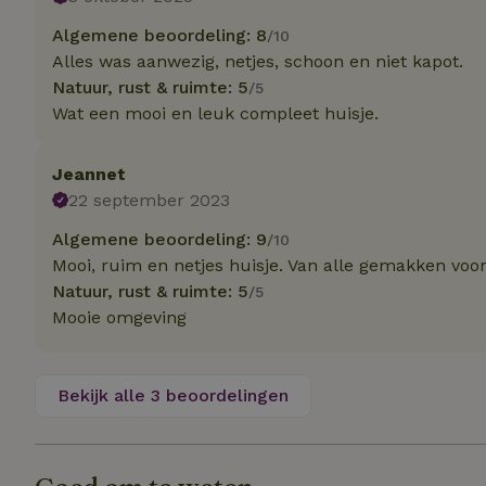
Algemene beoordeling: 8
/10
Naam
Naam
Alles was aanwezig, netjes, schoon en niet kapot.
_nhft_user-creat
Natuur, rust & ruimte: 5
/5
Naam
_ga
Wat een mooi en leuk compleet huisje.
FPID
_nhftconstraint_s
lowest-price
Jeannet
_uetsid
22 september 2023
_nhft_safety-depo
Algemene beoordeling: 9
/10
_ga_JRK1QL37RY
Mooi, ruim en netjes huisje. Van alle gemakken voor
_uetvid
_nhftconstraint_p
Natuur, rust & ruimte: 5
/5
policy
_ttp
Mooie omgeving
_nhftconstraint_s
deposit-refund
uid
_ttp
Bekijk alle 3 beoordelingen
_nhft_privacy-pol
FPAU
IDE
ar_debug