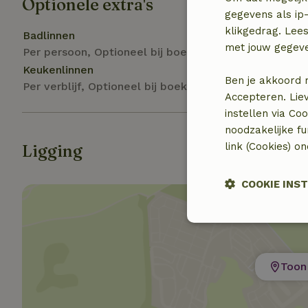
Optionele extra's
gegevens als ip-
klikgedrag. Lees
Badlinnen
met jouw gegev
Per persoon, Optioneel bij boeking
Keukenlinnen
Ben je akkoord 
Per verblijf, Optioneel bij boeking
Accepteren. Lie
instellen via Co
noodzakelijke f
link (Cookies) o
Ligging
COOKIE INS
Strikt noodzak
Toon 