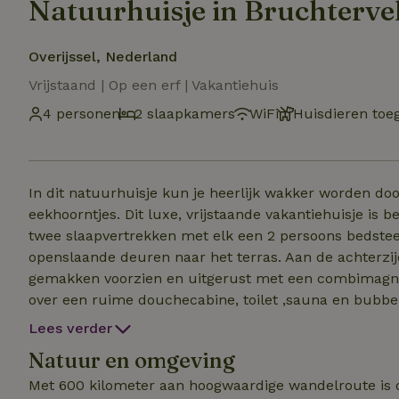
Natuurhuisje in Bruchterve
Overijssel, Nederland
Vrijstaand | Op een erf | Vakantiehuis
4 personen
2 slaapkamers
WiFi
Huisdieren toe
In dit natuurhuisje kun je heerlijk wakker worden doo
eekhoorntjes. Dit luxe, vrijstaande vakantiehuisje is 
twee slaapvertrekken met elk een 2 persoons bedstee
openslaande deuren naar het terras. Aan de achterzijd
gemakken voorzien en uitgerust met een combimagn
over een ruime douchecabine, toilet ,sauna en bubbelbad . Ook is het mogelijk om bij ons fietsen
of een Citroën deux chevaux (2cv) met een prachtige r
Lees verder
parkeervoorziening. Dit luxe vier persoons natuurhuis
Natuur en omgeving
dorpje Bruchterveld. De ligging zorgt voor een verra
is erg divers, en zeer geschikt voor wandelaars en fiet
Met 600 kilometer aan hoogwaardige wandelroute is 