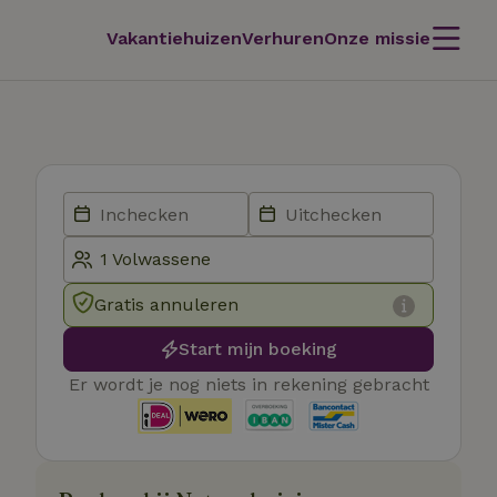
Vakantiehuizen
Verhuren
Onze missie
Gratis annuleren
Start mijn boeking
Er wordt je nog niets in rekening gebracht