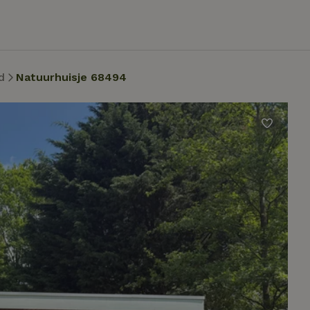
d
Natuurhuisje 68494