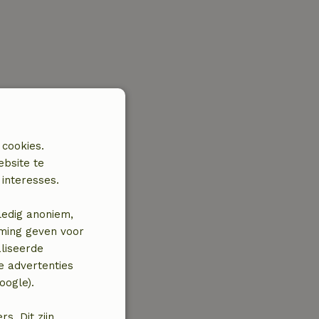
 cookies.
ebsite te
interesses.
ledig anoniem,
mming geven voor
liseerde
e advertenties
oogle).
. Dit zijn