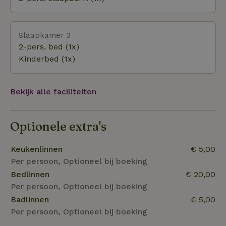
“Argentomagus”). De echte Franse gastronomie kan
je vinden in de plaatselijke restaurants met
dagmenu’s of à la carte. Info en tips voor alle
Slaapkamer 3
gewenste activiteiten zijn voorzien in de gîte.
2-pers. bed (1x)
Kinderbed (1x)
Bekijk alle faciliteiten
Optionele extra's
Keukenlinnen
€ 5,00
Per persoon, Optioneel bij boeking
Bedlinnen
€ 20,00
Per persoon, Optioneel bij boeking
Badlinnen
€ 5,00
Per persoon, Optioneel bij boeking