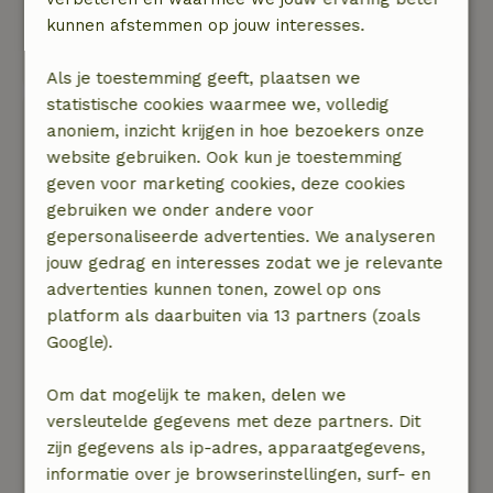
Zelfs reeën gezien in de buurt.
kunnen afstemmen op jouw interesses.
Goed het huishoudelijk reglement doorlezen
zodat je niets iets vergeet te doen.
Als je toestemming geeft, plaatsen we
statistische cookies waarmee we, volledig
Sofie
anoniem, inzicht krijgen in hoe bezoekers onze
19 juli 2025
website gebruiken. Ook kun je toestemming
geven voor marketing cookies, deze cookies
Algemene beoordeling: 10
/10
gebruiken we onder andere voor
We zijn tevreden met het verblijf; het huisje is
gepersonaliseerde advertenties. We analyseren
precies zoals omschreven in de advertentie.
jouw gedrag en interesses zodat we je relevante
Natuur, rust & ruimte: 5
/5
advertenties kunnen tonen, zowel op ons
We hebben genoten van het huisje en van de
platform als daarbuiten via 13 partners (zoals
omgeving. Het huisje zelf is goed uitgerust met
Google).
alles wat je nodig hebt. Met vier pubers in huis
hadden we alle comfort en ruimte.
Om dat mogelijk te maken, delen we
De zwemvijver is een meerwaarde; via
versleutelde gegevens met deze partners. Dit
afspraken met de eigenaars kan je op bepaalde
zijn gegevens als ip-adres, apparaatgegevens,
tijdstippen zwemmen. ‘S Avonds hoor je de
informatie over je browserinstellingen, surf- en
kikkers lustig kwaken.