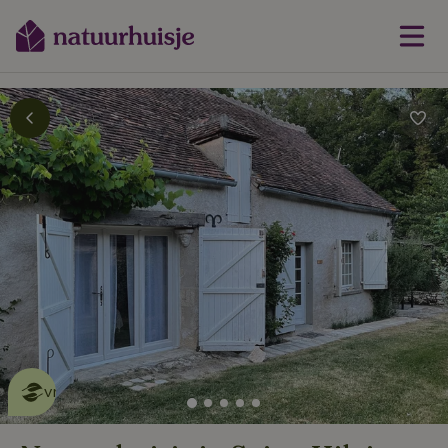
Dit natuurhuisje is eco-
vriendelijk
lees meer