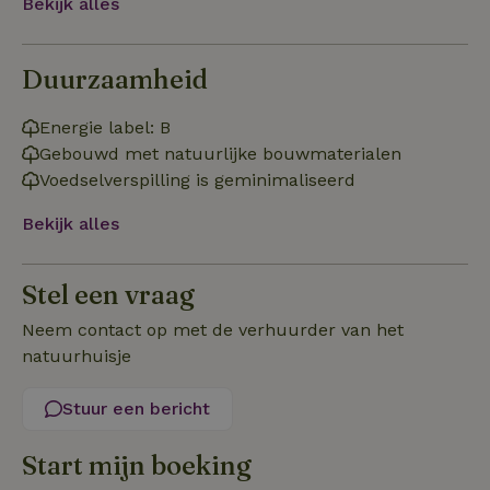
Bekijk alles
Pi
Ma
_tt_enable_cookie
.natuurhuisje.be
3 maanden
De
Duurzaamheid
wo
o
vo
de
Energie label: B
be
Gebouwd met natuurlijke bouwmaterialen
ge
co
Voedselverspilling is geminimaliseerd
we
on
Bekijk alles
CookieScriptConsent
CookieScript
4 weken 2
De
Google
.natuurhuisje.be
dagen
wo
Privacy Policy
do
Sc
Stel een vraag
se
co
va
Neem contact op met de verhuurder van het
on
co
natuurhuisje
va
Sc
no
Stuur een bericht
co
we
Start mijn boeking
VISITOR_PRIVACY_METADATA
YouTube
5 maanden
De
.youtube.com
4 weken
wo
o