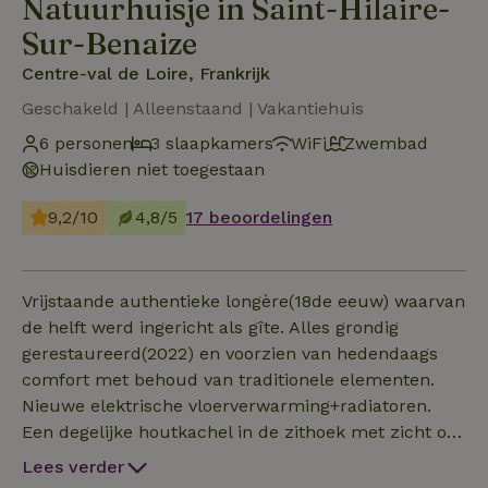
Natuurhuisje in Saint-Hilaire-
Sur-Benaize
Centre-val de Loire, Frankrijk
Geschakeld | Alleenstaand | Vakantiehuis
6 personen
3 slaapkamers
WiFi
Zwembad
Huisdieren niet toegestaan
9,2/10
4,8/5
17 beoordelingen
Vrijstaande authentieke longère(18de eeuw) waarvan
de helft werd ingericht als gîte. Alles grondig
gerestaureerd(2022) en voorzien van hedendaags
comfort met behoud van traditionele elementen.
Nieuwe elektrische vloerverwarming+radiatoren.
Een degelijke houtkachel in de zithoek met zicht op
het haardvuur zorgt voor extra warmte. Lekker
Lees verder
zittende nieuwe zetels maken alles nog gezelliger.