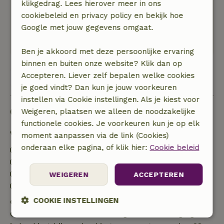
klikgedrag. Lees hierover meer in ons
In de omgeving zijn wij gaan fietsen met de
cookiebeleid en privacy policy en bekijk hoe
koersfiets, hebben pittoreske dorpjes bezocht
Google met jouw gegevens omgaat.
en hebben fantastisch mooie wandelingen
gevonden.
Ben je akkoord met deze persoonlijke ervaring
binnen en buiten onze website? Klik dan op
Accepteren. Liever zelf bepalen welke cookies
Bekijk alle 17 beoordelingen
je goed vindt? Dan kun je jouw voorkeuren
instellen via Cookie instellingen. Als je kiest voor
Goed om te weten
Weigeren, plaatsen we alleen de noodzakelijke
functionele cookies. Je voorkeuren kun je op elk
Verblijfdetails
moment aanpassen via de link (Cookies)
onderaan elke pagina, of klik hier:
Cookie beleid
Inchecken: 16:00- 21:00
Uitchecken: 07:00- 10:00
Contactloos verblijf mogelijk
WEIGEREN
ACCEPTEREN
Vuurwerkvrije omgeving
COOKIE INSTELLINGEN
Gratis annuleren binnen 7 dagen
Gratis annuleren binnen 7 dagen na bevestiging van
Strikt
Prestatie
Targeting