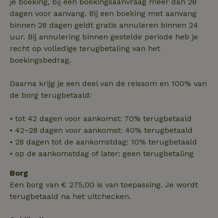
je boeking, bij een boekingsaanvraag meer dan 28
noodzakelijk
dagen voor aanvang. Bij een boeking met aanvang
binnen 28 dagen geldt gratis annuleren binnen 24
uur. Bij annulering binnen gestelde periode heb je
Functioneel
recht op volledige terugbetaling van het
boekingsbedrag.
Daarna krijg je een deel van de reissom en 100% van
de borg terugbetaald:
Strikt noodzakelijk
Prestatie
Targeting
• tot 42 dagen voor aankomst: 70% terugbetaald
Functioneel
• 42–28 dagen voor aankomst: 40% terugbetaald
• 28 dagen tot de aankomstdag: 10% terugbetaald
Strikt noodzakelijke cookies maken de kernfunctionaliteiten
van de website mogelijk, zoals gebruikersaanmelding en
• op de aankomstdag of later: geen terugbetaling
accountbeheer. De website kan niet goed worden gebruikt
zonder de strikt noodzakelijke cookies.
Borg
Aanbieder
/
Een borg van € 275,00 is van toepassing. Je wordt
Naam
Vervaldatum
Om
Domein
terugbetaald na het uitchecken.
_pinterest_ct_ua
Pinterest Inc.
1 jaar
De
.ct.pinterest.com
wo
re