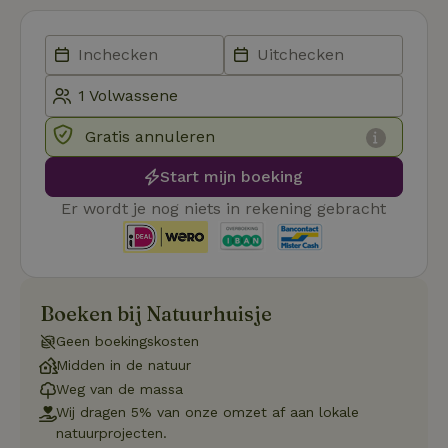
to
de
pr
vo
in
si
He
ge
to
Gratis annuleren
de
be
ve
Start mijn boeking
pr
in
Er wordt je nog niets in rekening gebracht
hu
w
ge
to
se
Boeken bij Natuurhuisje
Geen boekingskosten
Naam
Aanbieder
/
Domein
Verval
Midden in de natuur
Aanbieder
/
Naam
Vervaldatum
Omschrijving
_nhft_user-create-account
www.natuurhuisje.be
Sess
Weg van de massa
Domein
Wij dragen 5% van onze omzet af aan lokale
_ga
Google LLC
1 jaar 1
Deze cookie
Aanbieder
/
Naam
Vervaldatum
natuurprojecten.
.natuurhuisje.be
maand
is gekoppeld 
Domein
Google Univer