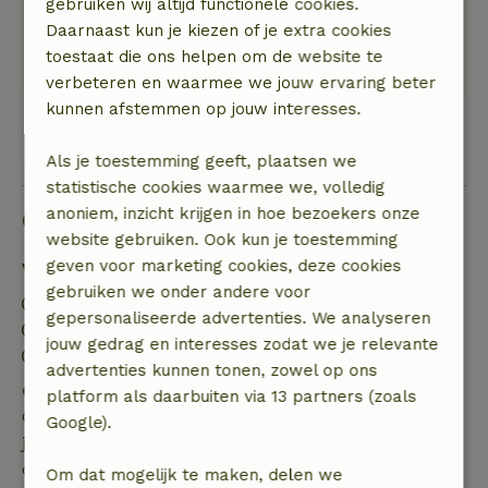
gebruiken wij altijd functionele cookies.
informatie over het gebied verstrekte. Het huis
Daarnaast kun je kiezen of je extra cookies
was precies zoals we hadden voorgesteld.
toestaat die ons helpen om de website te
Super tevreden met onze ervaring!
verbeteren en waarmee we jouw ervaring beter
kunnen afstemmen op jouw interesses.
Bekijk alle 63 beoordelingen
Als je toestemming geeft, plaatsen we
statistische cookies waarmee we, volledig
anoniem, inzicht krijgen in hoe bezoekers onze
Goed om te weten
website gebruiken. Ook kun je toestemming
geven voor marketing cookies, deze cookies
Verblijfdetails
gebruiken we onder andere voor
Inchecken: 16:00- 21:00
gepersonaliseerde advertenties. We analyseren
Uitchecken: 07:00- 10:00
jouw gedrag en interesses zodat we je relevante
Contactloos verblijf mogelijk
advertenties kunnen tonen, zowel op ons
Gratis annuleren binnen 7 dagen
platform als daarbuiten via 13 partners (zoals
Gratis annuleren binnen 7 dagen na bevestiging van
Google).
je boeking, bij een boekingsaanvraag meer dan 28
dagen voor aanvang. Bij een boeking met aanvang
Om dat mogelijk te maken, delen we