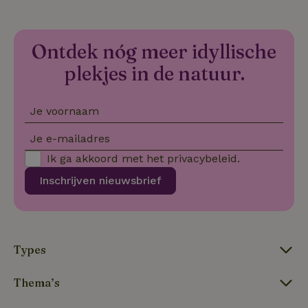
co
we
VISITOR_PRIVACY_METADATA
YouTube
5 maanden
De
.youtube.com
4 weken
wo
Ontdek nóg meer idyllische
o
to
plekjes in de natuur.
de
pr
vo
in
Je voornaam
si
He
ge
Je e-mailadres
to
de
Ik ga akkoord met het
privacybeleid
.
be
ve
pr
Inschrijven nieuwsbrief
in
hu
w
ge
to
se
Types
Thema’s
Naam
Aanbieder
/
Domein
Verval