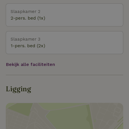
Delden bevindt zich een openlucht zwembad, leuke
Slaapkamer 2
restaurants en bijvoorbeeld het Zoutmuseum.
2-pers. bed (1x)
Tevens zijn er regelmatig streekmarkten. Net buiten
het nabij gelegen Bornerbroek ligt een groot
recreatiemeer om te zwemmen, te surfen en te duiken
Slaapkamer 3
1-pers. bed (2x)
Bekijk alle faciliteiten
Ligging