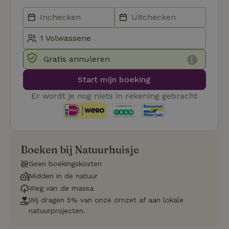
Aanbieder
/
Naam
Vervaldatum
Om
Domein
_pinterest_ct_ua
Pinterest Inc.
1 jaar
De
.ct.pinterest.com
wo
re
Pi
Ma
Gratis annuleren
_tt_enable_cookie
.natuurhuisje.be
3 maanden
De
wo
Start mijn boeking
o
vo
Er wordt je nog niets in rekening gebracht
de
be
ge
co
we
on
CookieScriptConsent
CookieScript
4 weken 2
De
Boeken bij Natuurhuisje
Google
.natuurhuisje.be
dagen
wo
Privacy Policy
do
Geen boekingskosten
Sc
se
Midden in de natuur
co
Weg van de massa
va
on
Wij dragen 5% van onze omzet af aan lokale
co
natuurprojecten.
va
Sc
no