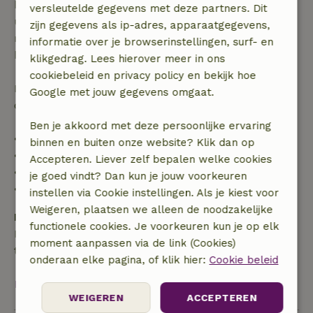
binnen 28 dagen geldt gratis annuleren binnen 24
versleutelde gegevens met deze partners. Dit
uur. Bij annulering binnen gestelde periode heb je
zijn gegevens als ip-adres, apparaatgegevens,
recht op volledige terugbetaling van het
informatie over je browserinstellingen, surf- en
boekingsbedrag.
klikgedrag. Lees hierover meer in ons
cookiebeleid en privacy policy en bekijk hoe
Daarna krijg je een deel van de reissom en 100% van
Google met jouw gegevens omgaat.
de borg terugbetaald:
Ben je akkoord met deze persoonlijke ervaring
• tot 42 dagen voor aankomst: 70% terugbetaald
binnen en buiten onze website? Klik dan op
• 42–28 dagen voor aankomst: 40% terugbetaald
Accepteren. Liever zelf bepalen welke cookies
• 28 dagen tot de aankomstdag: 10% terugbetaald
je goed vindt? Dan kun je jouw voorkeuren
• op de aankomstdag of later: geen terugbetaling
instellen via Cookie instellingen. Als je kiest voor
Weigeren, plaatsen we alleen de noodzakelijke
Borg
functionele cookies. Je voorkeuren kun je op elk
Een borg van € 98,00 is van toepassing. Je wordt
moment aanpassen via de link (Cookies)
terugbetaald na het uitchecken.
onderaan elke pagina, of klik hier:
Cookie beleid
Bekijk alles
WEIGEREN
ACCEPTEREN