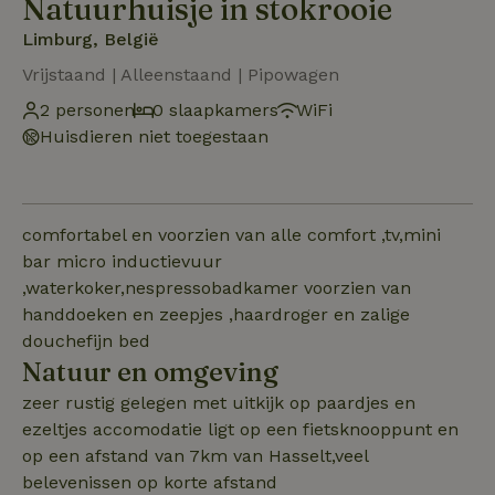
Natuurhuisje in stokrooie
Limburg, België
Vrijstaand | Alleenstaand | Pipowagen
2 personen
0 slaapkamers
WiFi
Huisdieren niet toegestaan
comfortabel en voorzien van alle comfort ,tv,mini
bar micro inductievuur
,waterkoker,nespressobadkamer voorzien van
handdoeken en zeepjes ,haardroger en zalige
douchefijn bed
Natuur en omgeving
zeer rustig gelegen met uitkijk op paardjes en
ezeltjes accomodatie ligt op een fietsknooppunt en
op een afstand van 7km van Hasselt,veel
belevenissen op korte afstand