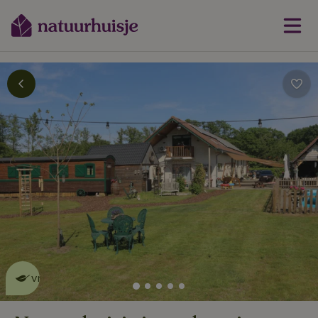
Dit natuurhuisje is eco-
vriendelijk
lees meer