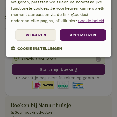
Weigeren, plaatsen we alleen de noodzakelijke
Stuur een bericht
functionele cookies. Je voorkeuren kun je op elk
moment aanpassen via de link (Cookies)
Start mijn boeking
onderaan elke pagina, of klik hier:
Cookie beleid
WEIGEREN
ACCEPTEREN
COOKIE INSTELLINGEN
Gratis annuleren
Strikt
Prestatie
Targeting
noodzakelijk
Start mijn boeking
Er wordt je nog niets in rekening gebracht
Functioneel
Boeken bij Natuurhuisje
Geen boekingskosten