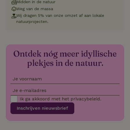
Midden in de natuur
Strikt noodzakelijk
Prestatie
Targeting
Weg van de massa
Functioneel
Wij dragen 5% van onze omzet af aan lokale
natuurprojecten.
Strikt noodzakelijke cookies maken de kernfunctionaliteiten
van de website mogelijk, zoals gebruikersaanmelding en
accountbeheer. De website kan niet goed worden gebruikt
zonder de strikt noodzakelijke cookies.
Aanbieder
/
Naam
Vervaldatum
Om
Domein
Ontdek nóg meer idyllische
_pinterest_ct_ua
Pinterest Inc.
1 jaar
De
plekjes in de natuur.
.ct.pinterest.com
wo
re
Pi
Ma
Je voornaam
_tt_enable_cookie
.natuurhuisje.be
3 maanden
De
wo
Je e-mailadres
o
vo
Ik ga akkoord met het
privacybeleid
.
de
be
Inschrijven nieuwsbrief
ge
co
we
on
CookieScriptConsent
CookieScript
4 weken 2
De
Google