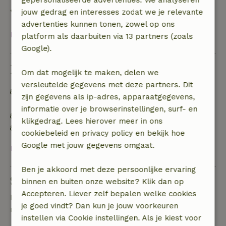
gepersonaliseerde advertenties. We analyseren
• op de aankomstdag of later: geen terugbetaling
jouw gedrag en interesses zodat we je relevante
advertenties kunnen tonen, zowel op ons
Bekijk alles
platform als daarbuiten via 13 partners (zoals
Google).
Duurzaamheid
Om dat mogelijk te maken, delen we
versleutelde gegevens met deze partners. Dit
Off grid of voorzien van 100% hernieuwbare
zijn gegevens als ip-adres, apparaatgegevens,
energie
informatie over je browserinstellingen, surf- en
Natuurlijke isolatiematerialen
klikgedrag. Lees hierover meer in ons
Gebouwd met natuurlijke bouwmaterialen
cookiebeleid en privacy policy en bekijk hoe
Google met jouw gegevens omgaat.
Bekijk alles
Ben je akkoord met deze persoonlijke ervaring
Stel een vraag
binnen en buiten onze website? Klik dan op
Accepteren. Liever zelf bepalen welke cookies
Neem contact op met de verhuurder van het
je goed vindt? Dan kun je jouw voorkeuren
natuurhuisje
instellen via Cookie instellingen. Als je kiest voor