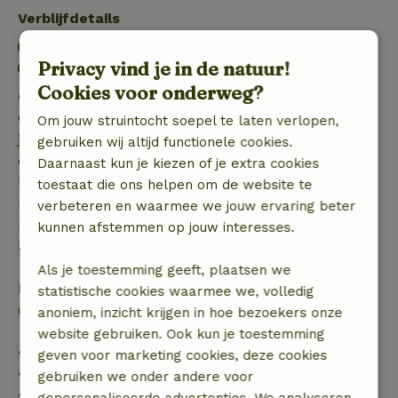
Verblijfdetails
Inchecken: 15:00- 20:00
Privacy vind je in de natuur!
Uitchecken: 07:00- 11:00
Cookies voor onderweg?
Gratis annuleren binnen 7 dagen
Gratis annuleren binnen 7 dagen na bevestiging van
Om jouw struintocht soepel te laten verlopen,
je boeking, bij een boekingsaanvraag meer dan 28
gebruiken wij altijd functionele cookies.
dagen voor aanvang. Bij een boeking met aanvang
Daarnaast kun je kiezen of je extra cookies
binnen 28 dagen geldt gratis annuleren binnen 24
toestaat die ons helpen om de website te
uur. Bij annulering binnen gestelde periode heb je
verbeteren en waarmee we jouw ervaring beter
recht op volledige terugbetaling van het
kunnen afstemmen op jouw interesses.
boekingsbedrag.
Als je toestemming geeft, plaatsen we
Daarna krijg je een deel van de reissom en 100% van
statistische cookies waarmee we, volledig
de borg terugbetaald:
anoniem, inzicht krijgen in hoe bezoekers onze
website gebruiken. Ook kun je toestemming
• tot 42 dagen voor aankomst: 70% terugbetaald
geven voor marketing cookies, deze cookies
• 42–28 dagen voor aankomst: 40% terugbetaald
gebruiken we onder andere voor
• 28 dagen tot de aankomstdag: 10% terugbetaald