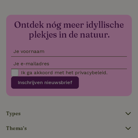
co
we
VISITOR_PRIVACY_METADATA
YouTube
5 maanden
De
.youtube.com
4 weken
wo
Ontdek nóg meer idyllische
o
to
plekjes in de natuur.
de
pr
vo
in
Je voornaam
si
He
ge
Je e-mailadres
to
de
Ik ga akkoord met het
privacybeleid
.
be
ve
pr
Inschrijven nieuwsbrief
in
hu
w
ge
to
se
Types
Thema’s
Naam
Aanbieder
/
Domein
Verval