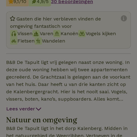
9,1/10
4,9/5
30 beoordelingen
Gasten die hier verbleven vinden de
omgeving fantastisch voor
Vissen
Varen
Kanoën
Vogels kijken
Fietsen
Wandelen
B&B De Tapuit ligt vrij gelegen naast onze woning. In
deze oude woning hebben wij twee appartementen
gecreëerd. De Grachtzaal is gelegen aan de voorkant
van het huis. Daar heeft u van drie kanten zicht op
de Kalenbergergracht. Hier is het nooit saai. Vogels,
vissers, boten, kano’s, suppboarders. Alles komt
voorbij. Het uitzicht is geen moment hetzelfde. We
Lees verder
zijn de gelukkige bezitters van een ruime tuin. U
Natuur en omgeving
wordt uitgenodigd hier gebruik van te maken. Er
zijn verschillende plaatsen in de tuin waar het goed
B&B De Tapuit ligt in het dorp Kalenberg. Midden in
toeven is. Op de vlonder bij de natuurlijke vijver,
het natuurgebied de Weerribben. Vertoeven in de