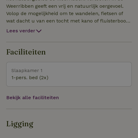
onder de appelbomen, op hete dagen onder de
Weerribben geeft een vrij en natuurlijk oergevoel.
oude eikenboom. Keuze genoeg. Natuurlijk kunt u
Volop de mogelijkheid om te wandelen, fietsen of
ook fijn zitten bij uw eigen appartement. En elke
wat dacht u van een tocht met kano of fluisterboot.
ochtend verzorgen wij voor u een heerlijk ontbijt.
Heerlijk zwerven over het water.
Lees verder
B&B De Tapuit ligt aan de fietspadkant van de
Kalenbergerkracht. Daarmee is zij alleen te voet, per
fiets of met de boot te bereiken. Parkeren kunt u in
Faciliteiten
het dorp op 10 minuten lopen afstand. Op verzoek
kunnen wij uw bagage overvaren.
Slaapkamer 1
1-pers. bed (2x)
Bekijk alle faciliteiten
Ligging