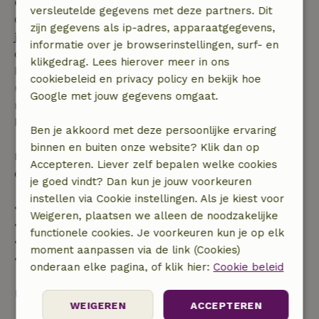
Gratis annuleren binnen 7 dagen
versleutelde gegevens met deze partners. Dit
Gratis annuleren binnen 7 dagen na bevestiging van
zijn gegevens als ip-adres, apparaatgegevens,
je boeking, bij een boekingsaanvraag meer dan 28
informatie over je browserinstellingen, surf- en
dagen voor aanvang. Bij een boeking met aanvang
klikgedrag. Lees hierover meer in ons
binnen 28 dagen geldt gratis annuleren binnen 24
cookiebeleid en privacy policy en bekijk hoe
uur. Bij annulering binnen gestelde periode heb je
Google met jouw gegevens omgaat.
recht op volledige terugbetaling van het
boekingsbedrag.
Ben je akkoord met deze persoonlijke ervaring
binnen en buiten onze website? Klik dan op
Daarna krijg je een deel van de reissom en 100% van
Accepteren. Liever zelf bepalen welke cookies
de borg terugbetaald:
je goed vindt? Dan kun je jouw voorkeuren
instellen via Cookie instellingen. Als je kiest voor
• tot 42 dagen voor aankomst: 70% terugbetaald
Weigeren, plaatsen we alleen de noodzakelijke
• 42–28 dagen voor aankomst: 40% terugbetaald
functionele cookies. Je voorkeuren kun je op elk
• 28 dagen tot de aankomstdag: 10% terugbetaald
moment aanpassen via de link (Cookies)
• op de aankomstdag of later: geen terugbetaling
onderaan elke pagina, of klik hier:
Cookie beleid
Bekijk alles
WEIGEREN
ACCEPTEREN