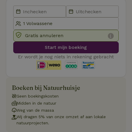
Aanbieder
/
Naam
Vervaldatum
Om
Domein
_pinterest_ct_ua
Pinterest Inc.
1 jaar
De
.ct.pinterest.com
wo
re
Pi
Ma
Gratis annuleren
_tt_enable_cookie
.natuurhuisje.be
3 maanden
De
wo
Start mijn boeking
o
vo
Er wordt je nog niets in rekening gebracht
de
be
ge
co
we
on
CookieScriptConsent
CookieScript
4 weken 2
De
Google
Boeken bij Natuurhuisje
.natuurhuisje.be
dagen
wo
Privacy Policy
do
Geen boekingskosten
Sc
se
Midden in de natuur
co
Weg van de massa
va
on
Wij dragen 5% van onze omzet af aan lokale
co
va
natuurprojecten.
Sc
no