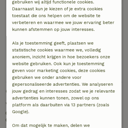
gebruiken wij altijd functionele cookies.
Daarnaast kun je kiezen of je extra cookies
Engelie
toestaat die ons helpen om de website te
19 juni 2026
verbeteren en waarmee we jouw ervaring beter
kunnen afstemmen op jouw interesses.
Algemene beoordeling: 9
/10
Mooi ingerichte kamer. Ruim. Heel netjes
Als je toestemming geeft, plaatsen we
Natuur, rust & ruimte: 5
/5
statistische cookies waarmee we, volledig
Prachtige ligging. Super fijne tuin.
anoniem, inzicht krijgen in hoe bezoekers onze
website gebruiken. Ook kun je toestemming
geven voor marketing cookies, deze cookies
Bekijk alle 30 beoordelingen
gebruiken we onder andere voor
gepersonaliseerde advertenties. We analyseren
Goed om te weten
jouw gedrag en interesses zodat we je relevante
advertenties kunnen tonen, zowel op ons
Verblijfdetails
platform als daarbuiten via 13 partners (zoals
Google).
Inchecken: 15:00- 21:00
Uitchecken: 08:00- 11:00
Om dat mogelijk te maken, delen we