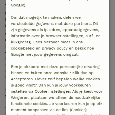
Verblijfdetails
Google).
Inchecken: 17:00- 22:00
Om dat mogelijk te maken, delen we
Uitchecken: 07:00- 11:00
versleutelde gegevens met deze partners. Dit
Vuurwerkvrije omgeving
zijn gegevens als ip-adres, apparaatgegevens,
Gratis annuleren binnen 7 dagen
informatie over je browserinstellingen, surf- en
Gratis annuleren binnen 7 dagen na bevestiging van
klikgedrag. Lees hierover meer in ons
je boeking, bij een boekingsaanvraag meer dan 28
cookiebeleid en privacy policy en bekijk hoe
dagen voor aanvang. Bij een boeking met aanvang
Google met jouw gegevens omgaat.
binnen 28 dagen geldt gratis annuleren binnen 24
uur. Bij annulering binnen gestelde periode heb je
Ben je akkoord met deze persoonlijke ervaring
recht op volledige terugbetaling van het
binnen en buiten onze website? Klik dan op
boekingsbedrag.
Accepteren. Liever zelf bepalen welke cookies
je goed vindt? Dan kun je jouw voorkeuren
Daarna krijg je een deel van de reissom en 100% van
instellen via Cookie instellingen. Als je kiest voor
de borg terugbetaald:
Weigeren, plaatsen we alleen de noodzakelijke
functionele cookies. Je voorkeuren kun je op elk
• tot 42 dagen voor aankomst: 70% terugbetaald
moment aanpassen via de link (Cookies)
• 42–28 dagen voor aankomst: 40% terugbetaald