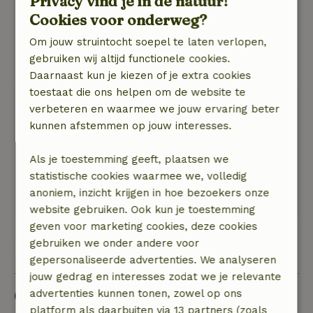
Privacy vind je in de natuur!
oud. Ontbijt is voortreffelijk, alles heerlijk vers
Cookies voor onderweg?
en zelfs een aantal producten zelf gemaakt.
Om jouw struintocht soepel te laten verlopen,
Henri heeft ons een rondleiding gegeven. Het is
gebruiken wij altijd functionele cookies.
een magische plek. Twee dagen is te kort....
Daarnaast kun je kiezen of je extra cookies
toestaat die ons helpen om de website te
Leon
verbeteren en waarmee we jouw ervaring beter
4 september 2023
kunnen afstemmen op jouw interesses.
Algemene beoordeling: 9
/10
Als je toestemming geeft, plaatsen we
Mooie rustige omgeving
statistische cookies waarmee we, volledig
Natuur, rust & ruimte: 5
/5
anoniem, inzicht krijgen in hoe bezoekers onze
Veel vogels, eekhoorn en andere diertjes.
website gebruiken. Ook kun je toestemming
geven voor marketing cookies, deze cookies
gebruiken we onder andere voor
Bekijk alle 3 beoordelingen
gepersonaliseerde advertenties. We analyseren
jouw gedrag en interesses zodat we je relevante
Goed om te weten
advertenties kunnen tonen, zowel op ons
platform als daarbuiten via 13 partners (zoals