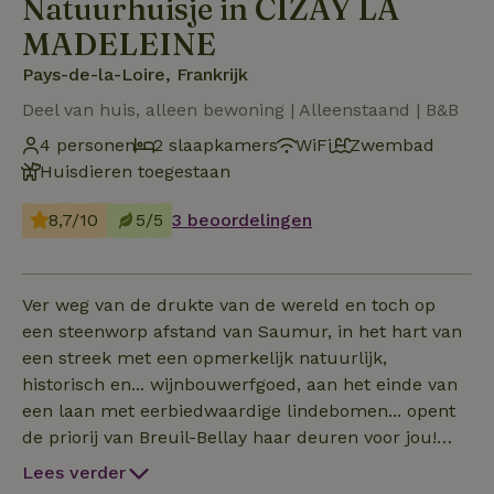
Natuurhuisje in CIZAY LA
MADELEINE
Pays-de-la-Loire, Frankrijk
Deel van huis, alleen bewoning | Alleenstaand | B&B
4 personen
2 slaapkamers
WiFi
Zwembad
Huisdieren toegestaan
8,7/10
5/5
3 beoordelingen
Ver weg van de drukte van de wereld en toch op
een steenworp afstand van Saumur, in het hart van
een streek met een opmerkelijk natuurlijk,
historisch en... wijnbouwerfgoed, aan het einde van
een laan met eerbiedwaardige lindebomen... opent
de priorij van Breuil-Bellay haar deuren voor jou!
Henry en Geneviève ontvangen je als hun gasten in
Lees verder
deze stichting van de Grandmont orde, geklasseerd