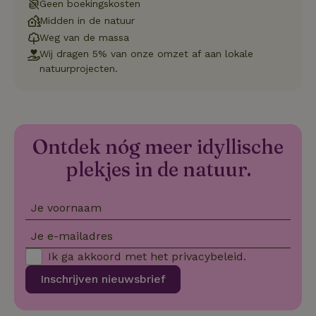
va
Geen boekingskosten
on
Midden in de natuur
co
va
Weg van de massa
Sc
no
Wij dragen 5% van onze omzet af aan lokale
co
natuurprojecten.
we
VISITOR_PRIVACY_METADATA
YouTube
5 maanden
De
.youtube.com
4 weken
wo
o
to
de
Ontdek nóg meer idyllische
pr
vo
in
plekjes in de natuur.
si
He
ge
to
Je voornaam
de
be
ve
Je e-mailadres
pr
in
Ik ga akkoord met het
privacybeleid
.
hu
w
Inschrijven nieuwsbrief
ge
to
se