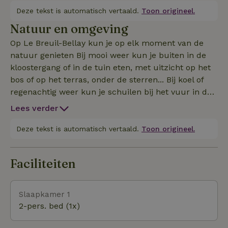
als Historisch Monument, waarvan de kapel en
Deze tekst is automatisch vertaald.
Toon origineel.
kapittelzaal, beide gebouwd aan het begin van de
Natuur en omgeving
13e eeuw, bewonderenswaardig bewaard zijn
Op Le Breuil-Bellay kun je op elk moment van de
gebleven. Ontsnap voor een nacht (of meerdere
natuur genieten Bij mooi weer kun je buiten in de
nachten!) en ontdek een bewaard gebleven
kloostergang of in de tuin eten, met uitzicht op het
natuurlijke omgeving en een rijk verleden!
bos of op het terras, onder de sterren... Bij koel of
regenachtig weer kun je schuilen bij het vuur in de
voormalige kapittelzaal van de priorij, nu onze
Lees verder
lounge. Overdag kun je gaan wandelen en de wilde
flora en fauna observeren terwijl je over de paden
Deze tekst is automatisch vertaald.
Toon origineel.
van ons kleine privébos wandelt. Maar je kunt ook
de vele bewegwijzerde wandel- en fietsroutes
Faciliteiten
nemen die kriskras door de omgeving lopen tussen
wijngaarden en bossen. Kinderen (onder begeleiding
van hun ouders!) zullen een geweldige tijd hebben
Slaapkamer 1
met onze zachtaardige en aanhankelijke ezels Dom
2-pers. bed (1x)
en Dingo. Onder begeleiding van hun ouders kunnen
ze ook Moïse, onze ram, van dichtbij aaien en elke