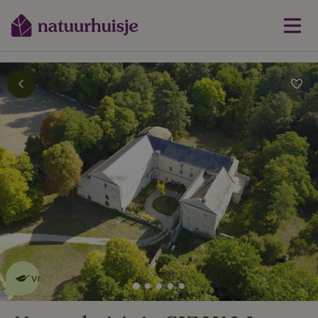
Dit natuurhuisje is eco-
vriendelijk
lees meer