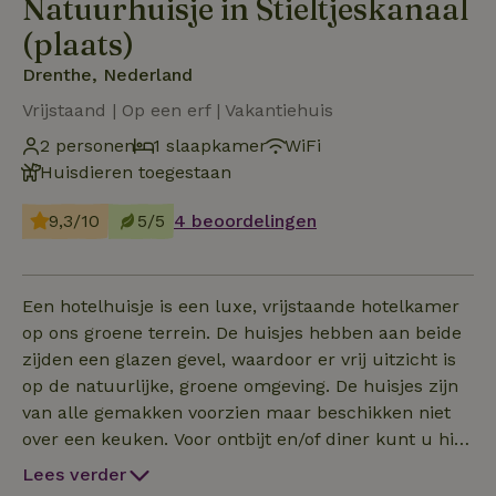
Natuurhuisje in Stieltjeskanaal
(plaats)
Drenthe, Nederland
Vrijstaand | Op een erf | Vakantiehuis
2 personen
1 slaapkamer
WiFi
Huisdieren toegestaan
9,3/10
5/5
4 beoordelingen
Een hotelhuisje is een luxe, vrijstaande hotelkamer
op ons groene terrein. De huisjes hebben aan beide
zijden een glazen gevel, waardoor er vrij uitzicht is
op de natuurlijke, groene omgeving. De huisjes zijn
van alle gemakken voorzien maar beschikken niet
over een keuken. Voor ontbijt en/of diner kunt u hier
ook terecht. Reserveren direct via de verhuurder.
Lees verder