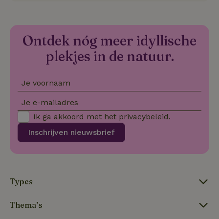
CookieScriptConsent
CookieScript
4 weken 2
De
Google
.natuurhuisje.be
dagen
wo
Privacy Policy
do
Sc
Ontdek nóg meer idyllische
se
co
plekjes in de natuur.
va
on
co
va
Sc
Je voornaam
no
co
we
Je e-mailadres
VISITOR_PRIVACY_METADATA
YouTube
5 maanden
De
Ik ga akkoord met het
privacybeleid
.
.youtube.com
4 weken
wo
o
Inschrijven nieuwsbrief
to
de
pr
vo
in
si
He
Types
ge
to
de
be
Thema’s
ve
pr