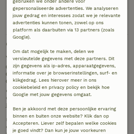
gebruiken we onder andere voor
in een woord: geweldig
gepersonaliseerde advertenties. We analyseren
jouw gedrag en interesses zodat we je relevante
advertenties kunnen tonen, zowel op ons
Bekijk alle 4 beoordelingen
platform als daarbuiten via 13 partners (zoals
Google).
Goed om te weten
Om dat mogelijk te maken, delen we
Verblijfdetails
versleutelde gegevens met deze partners. Dit
zijn gegevens als ip-adres, apparaatgegevens,
Inchecken: 14:30- 21:00
informatie over je browserinstellingen, surf- en
Uitchecken: 08:00- 10:30
klikgedrag. Lees hierover meer in ons
Vuurwerkvrije omgeving
cookiebeleid en privacy policy en bekijk hoe
Gratis annuleren binnen 24 uur
Google met jouw gegevens omgaat.
Gratis annuleren binnen 24 uur na bevestiging van
je boeking.
Ben je akkoord met deze persoonlijke ervaring
binnen en buiten onze website? Klik dan op
Bij annulering binnen gestelde periode heb je recht
Accepteren. Liever zelf bepalen welke cookies
op volledige terugbetaling van het boekingsbedrag.
je goed vindt? Dan kun je jouw voorkeuren
Daarna krijg je een deel van de reissom en 100% van