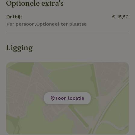
diverse sfeervolle accommodaties, waaronder
Optionele extra's
comfortabele B&B-kamers, hotelhuisjes, een
stacaravan, volledig ingerichte tenten en ruime campin
Ontbijt
€ 15,50
Per persoon,Optioneel ter plaatse
Ligging
Toon locatie