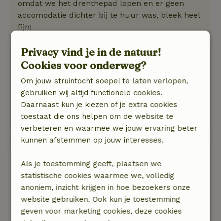
omdat we het drenthepad lopen en er geen
accomodatie dichter bij te huur was, bleek heel
fijn!
Privacy vind je in de natuur!
Kim
Cookies voor onderweg?
25 april 2025
Om jouw struintocht soepel te laten verlopen,
Algemene beoordeling: 10
/10
gebruiken wij altijd functionele cookies.
Echt ontzettend genoten
Daarnaast kun je kiezen of je extra cookies
Natuur, rust & ruimte: 5
/5
toestaat die ons helpen om de website te
Het was in 1 woord geweldig
verbeteren en waarmee we jouw ervaring beter
kunnen afstemmen op jouw interesses.
Paul
14 december 2024
Als je toestemming geeft, plaatsen we
statistische cookies waarmee we, volledig
Algemene beoordeling: 8
/10
anoniem, inzicht krijgen in hoe bezoekers onze
Heerlijk geslapen, mooi knus en met smaak
website gebruiken. Ook kun je toestemming
ingericht en ... schoon. Ontbijt was heerlijk
geven voor marketing cookies, deze cookies
Natuur, rust & ruimte: 5
/5