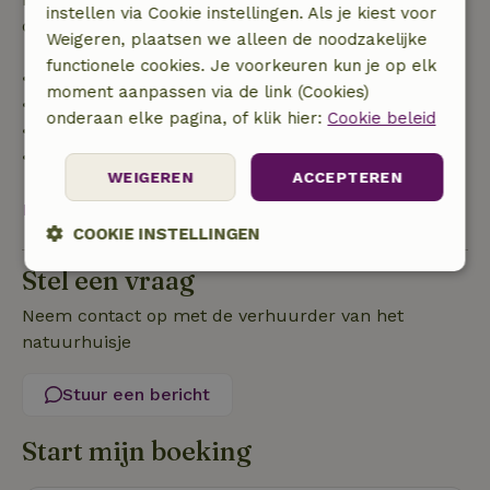
instellen via Cookie instellingen. Als je kiest voor
de borg terugbetaald:
Weigeren, plaatsen we alleen de noodzakelijke
functionele cookies. Je voorkeuren kun je op elk
• tot 42 dagen voor aankomst: 70% terugbetaald
moment aanpassen via de link (Cookies)
• 42–28 dagen voor aankomst: 40% terugbetaald
onderaan elke pagina, of klik hier:
Cookie beleid
• 28 dagen tot de aankomstdag: 10% terugbetaald
• op de aankomstdag of later: geen terugbetaling
WEIGEREN
ACCEPTEREN
Bekijk alles
COOKIE INSTELLINGEN
Stel een vraag
Strikt
Prestatie
Targeting
noodzakelijk
Neem contact op met de verhuurder van het
natuurhuisje
Functioneel
Stuur een bericht
Start mijn boeking