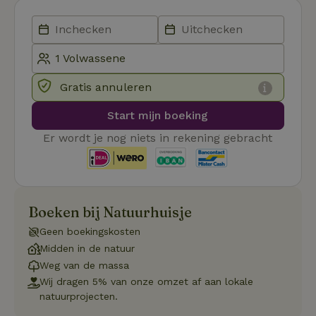
Strikt noodzakelijk
Prestatie
Targeting
Functioneel
Strikt noodzakelijke cookies maken de kernfunctionaliteiten
Gratis annuleren
van de website mogelijk, zoals gebruikersaanmelding en
accountbeheer. De website kan niet goed worden gebruikt
zonder de strikt noodzakelijke cookies.
Start mijn boeking
Aanbieder
/
Er wordt je nog niets in rekening gebracht
Naam
Vervaldatum
Om
Domein
_pinterest_ct_ua
Pinterest Inc.
1 jaar
De
.ct.pinterest.com
wo
re
Pi
Ma
Boeken bij Natuurhuisje
_tt_enable_cookie
.natuurhuisje.be
3 maanden
De
Geen boekingskosten
wo
o
Midden in de natuur
vo
de
Weg van de massa
be
Wij dragen 5% van onze omzet af aan lokale
ge
co
natuurprojecten.
we
on