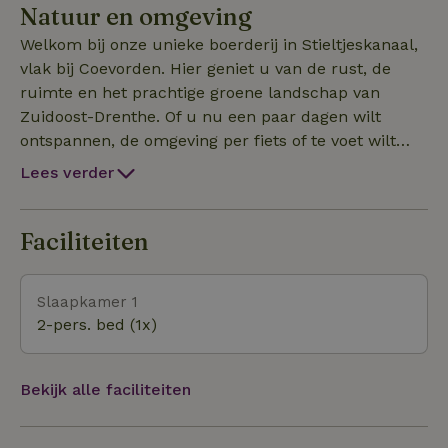
Natuur en omgeving
Welkom bij onze unieke boerderij in Stieltjeskanaal,
vlak bij Coevorden. Hier geniet u van de rust, de
ruimte en het prachtige groene landschap van
Zuidoost-Drenthe. Of u nu een paar dagen wilt
ontspannen, de omgeving per fiets of te voet wilt
ontdekken, of een comfortabele overnachtingsplek
Lees verder
zoekt tijdens uw tocht over het Pieterpad: bij ons
bent u van harte welkom. Speciaal voor
Pieterpadwandelaars bieden wij aantrekkelijke
Faciliteiten
arrangementen aan, inclusief haal- en brengservice.
Ook kunt u bij ons fietsen huren om de mooiste
Slaapkamer 1
routes door Drenthe te verkennen. In de omgeving
2-pers. bed (1x)
vindt u bovendien volop leuke
bezienswaardigheden, natuurgebieden en
activiteiten voor jong en oud. Gaat u een dag op
Bekijk alle faciliteiten
pad? Dan kunt u een goed verzorgd lunchpakket
meenemen voor onderweg. U heeft bij ons keuze uit