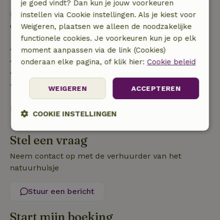
je goed vindt? Dan kun je jouw voorkeuren
Daarna krijg je een deel van de reissom en 100% van
instellen via Cookie instellingen. Als je kiest voor
de borg terugbetaald:
Weigeren, plaatsen we alleen de noodzakelijke
functionele cookies. Je voorkeuren kun je op elk
• tot 42 dagen voor aankomst: 70% terugbetaald
moment aanpassen via de link (Cookies)
• 42–28 dagen voor aankomst: 40% terugbetaald
onderaan elke pagina, of klik hier:
Cookie beleid
• 28 dagen tot de aankomstdag: 10% terugbetaald
• op de aankomstdag of later: geen terugbetaling
WEIGEREN
ACCEPTEREN
Bekijk alles
COOKIE INSTELLINGEN
Strikt
Prestatie
Targeting
Stel een vraag
noodzakelijk
Neem contact op met de verhuurder van het
natuurhuisje
Functioneel
Stuur een bericht
Start mijn boeking