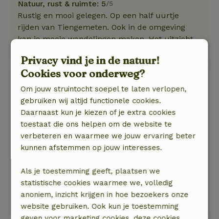
Natuur, rust & ruimte: 5
/5
Rustig en mooi gelegen. Op een half uurtje
rijden van Tiengemeten. Ook in de omgeving
kan je mooie wandelingen maken. Het uitzicht
vanaf de steiger is rustgevend.
Privacy vind je in de natuur!
Cookies voor onderweg?
Rita
Om jouw struintocht soepel te laten verlopen,
1 september 2023
gebruiken wij altijd functionele cookies.
Algemene beoordeling: 9
/10
Daarnaast kun je kiezen of je extra cookies
Zeer mooie locatie. Voldoende comfort op de
toestaat die ons helpen om de website te
locatie en natuur in de omgeving. Fiets en
verbeteren en waarmee we jouw ervaring beter
wandel mogelijkheden
kunnen afstemmen op jouw interesses.
Natuur, rust & ruimte: 5
/5
Zeer rustig gelegen midden in de natuur. Veel
Als je toestemming geeft, plaatsen we
vogels kunnen spotten, mediteren in de natuur.
statistische cookies waarmee we, volledig
Alleen de honden in de onmiddellijke omgeving
anoniem, inzicht krijgen in hoe bezoekers onze
kunnen deze rust sturen.
website gebruiken. Ook kun je toestemming
geven voor marketing cookies, deze cookies