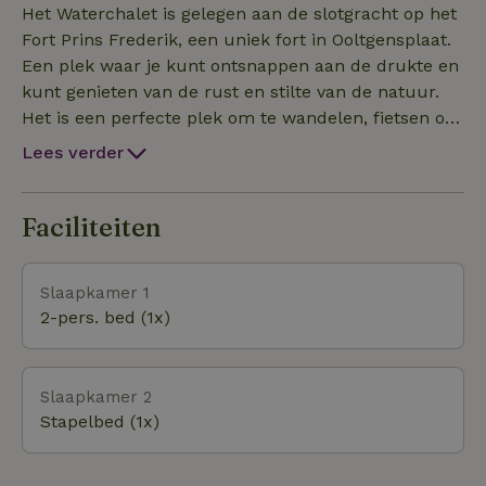
fort is populair bij karpervissers.
Het Waterchalet is gelegen aan de slotgracht op het
Fort Prins Frederik, een uniek fort in Ooltgensplaat.
Een plek waar je kunt ontsnappen aan de drukte en
kunt genieten van de rust en stilte van de natuur.
Het is een perfecte plek om te wandelen, fietsen of
gewoon om te ontspannen. Het dorp Oolgensplaat
Lees verder
ligt op 750 meter van het fort. In het dorp is een
dorpshaven kapper en supermarkt. Goeree-
Overflakkee: Met natuurgebieden en uitgestrekte
Faciliteiten
stranden haal je als natuurmens hier je hart op: het
is een duurzame bestemming. Wandel langs
Slaapkamer 1
bloemenweides, glooiende duingebieden en sta oog-
2-pers. bed (1x)
in-oog met heckrunderen en fjordenpaarden.
Vogelliefhebbers kunnen o.a. terecht in een
gigantisch architectonisch ei en de vogelboulevard.
Slaapkamer 2
Op de Grevelingen overwintert zelfs elk jaar een
Stapelbed (1x)
kolonie wilde flamingo’s. Pak je verrekijker en wie
weet spot je wel een zeehond vanaf het strand! Maar
waar Goeree echt bekend om staat is watersporrt.