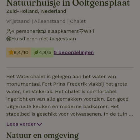
Natuurhuisje in Ooltgensplaat
Zuid-Holland, Nederland
Vrijstaand | Alleenstaand | Chalet
4 personen
2 slaapkamers
WiFi
Huisdieren niet toegestaan
8,4/10
4,8/5
5 beoordelingen
Het Waterchalet is gelegen aan het water van
monumentaal Fort Prins Frederik vlakbij het grote
water, het Volkerak. Het chalet is comfortabel
ingericht en van alle gemakken voorzien. Een goed
uitgeruste keuken en moderne badkamer. Het
stapelbed is geschikt voor volwassenen. In de tuin is
een mooie steiger aan het water, comfortabele
Lees verder
ligbedden, een picknicktafel en een BBQ. De ligging
Natuur en omgeving
van de tuin is goed, lekker zonnig. Het water van het