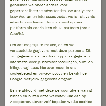
gebruiken we onder andere voor
Bekijk alle 5 beoordelingen
gepersonaliseerde advertenties. We analyseren
jouw gedrag en interesses zodat we je relevante
advertenties kunnen tonen, zowel op ons
Goed om te weten
platform als daarbuiten via 13 partners (zoals
Google).
Verblijfdetails
Inchecken: 15:00- 22:30
Om dat mogelijk te maken, delen we
Uitchecken: 06:00- 10:15
versleutelde gegevens met deze partners. Dit
Contactloos verblijf mogelijk
zijn gegevens als ip-adres, apparaatgegevens,
Gratis annuleren binnen 7 dagen
informatie over je browserinstellingen, surf- en
Gratis annuleren binnen 7 dagen na bevestiging van
klikgedrag. Lees hierover meer in ons
je boeking, bij een boekingsaanvraag meer dan 28
cookiebeleid en privacy policy en bekijk hoe
dagen voor aanvang. Bij een boeking met aanvang
Google met jouw gegevens omgaat.
binnen 28 dagen geldt gratis annuleren binnen 24
uur. Bij annulering binnen gestelde periode heb je
Ben je akkoord met deze persoonlijke ervaring
recht op volledige terugbetaling van het
binnen en buiten onze website? Klik dan op
boekingsbedrag.
Accepteren. Liever zelf bepalen welke cookies