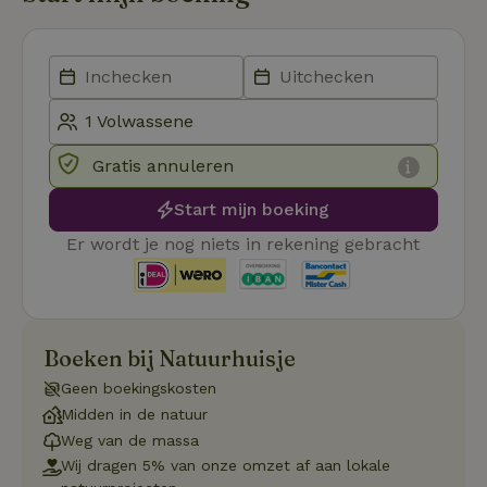
Strikt noodzakelijk
Prestatie
Targeting
Functioneel
Strikt noodzakelijke cookies maken de kernfunctionaliteiten
van de website mogelijk, zoals gebruikersaanmelding en
Gratis annuleren
accountbeheer. De website kan niet goed worden gebruikt
zonder de strikt noodzakelijke cookies.
Start mijn boeking
Aanbieder
/
Naam
Vervaldatum
Om
Domein
Er wordt je nog niets in rekening gebracht
_pinterest_ct_ua
Pinterest Inc.
1 jaar
De
.ct.pinterest.com
wo
re
Pi
Ma
Boeken bij Natuurhuisje
_tt_enable_cookie
.natuurhuisje.be
3 maanden
De
wo
Geen boekingskosten
o
vo
Midden in de natuur
de
be
Weg van de massa
ge
Wij dragen 5% van onze omzet af aan lokale
co
we