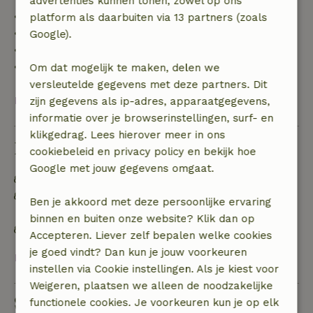
advertenties kunnen tonen, zowel op ons
• tot 42 dagen voor aankomst: 70% terugbetaald
platform als daarbuiten via 13 partners (zoals
• 42–28 dagen voor aankomst: 40% terugbetaald
Google).
• 28 dagen tot de aankomstdag: 10% terugbetaald
• op de aankomstdag of later: geen terugbetaling
Om dat mogelijk te maken, delen we
versleutelde gegevens met deze partners. Dit
Bekijk alles
zijn gegevens als ip-adres, apparaatgegevens,
informatie over je browserinstellingen, surf- en
klikgedrag. Lees hierover meer in ons
Duurzaamheid
cookiebeleid en privacy policy en bekijk hoe
Google met jouw gegevens omgaat.
Natuurlijke isolatiematerialen
Afval scheiden (glas, papier, plastic,
Ben je akkoord met deze persoonlijke ervaring
voedselafval/biologisch)
binnen en buiten onze website? Klik dan op
Waterbesparend toilet
Accepteren. Liever zelf bepalen welke cookies
je goed vindt? Dan kun je jouw voorkeuren
Bekijk alles
instellen via Cookie instellingen. Als je kiest voor
Weigeren, plaatsen we alleen de noodzakelijke
Stel een vraag
functionele cookies. Je voorkeuren kun je op elk