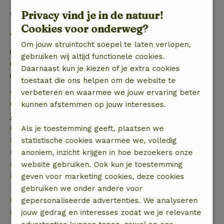
Goed om te weten
Privacy vind je in de natuur!
Cookies voor onderweg?
Verblijfdetails
Om jouw struintocht soepel te laten verlopen,
Inchecken: 16:00- 20:00
gebruiken wij altijd functionele cookies.
Uitchecken: 07:00- 10:00
Daarnaast kun je kiezen of je extra cookies
Contactloos verblijf mogelijk
toestaat die ons helpen om de website te
Gratis annuleren binnen 7 dagen
verbeteren en waarmee we jouw ervaring beter
Gratis annuleren binnen 7 dagen na bevestiging van
kunnen afstemmen op jouw interesses.
je boeking, bij een boekingsaanvraag meer dan 28
dagen voor aanvang. Bij een boeking met aanvang
Als je toestemming geeft, plaatsen we
binnen 28 dagen geldt gratis annuleren binnen 24
statistische cookies waarmee we, volledig
uur. Bij annulering binnen gestelde periode heb je
anoniem, inzicht krijgen in hoe bezoekers onze
recht op volledige terugbetaling van het
website gebruiken. Ook kun je toestemming
boekingsbedrag.
geven voor marketing cookies, deze cookies
gebruiken we onder andere voor
Daarna krijg je een deel van de reissom en 100% van
gepersonaliseerde advertenties. We analyseren
de borg terugbetaald:
jouw gedrag en interesses zodat we je relevante