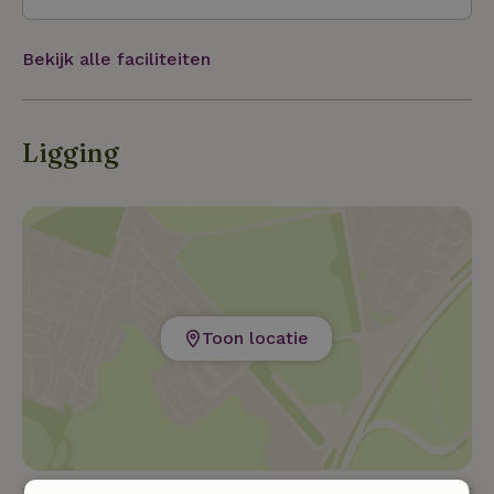
Bekijk alle faciliteiten
Ligging
Toon locatie