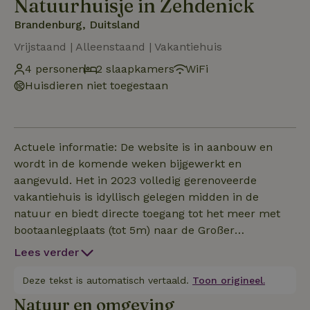
Natuurhuisje in Zehdenick
Brandenburg, Duitsland
Vrijstaand | Alleenstaand | Vakantiehuis
4 personen
2 slaapkamers
WiFi
Huisdieren niet toegestaan
Actuele informatie: De website is in aanbouw en
wordt in de komende weken bijgewerkt en
aangevuld. Het in 2023 volledig gerenoveerde
vakantiehuis is idyllisch gelegen midden in de
natuur en biedt directe toegang tot het meer met
bootaanlegplaats (tot 5m) naar de Großer
Wentowsee. De accommodatie beschikt over twee
Lees verder
parkeerplaatsen voor de auto, evenals voldoende
ruimte voor fietsen, waterfietsen, SUP's en/of
Deze tekst is automatisch vertaald.
Toon origineel.
sportuitrusting die u meebrengt. In de tuin kunt u
Natuur en omgeving