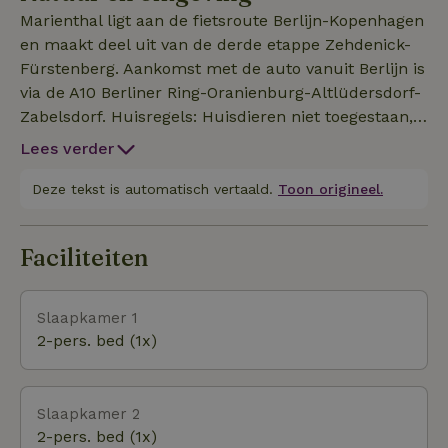
ontspannende uren doorbrengen op de ligstoelen,
Marienthal ligt aan de fietsroute Berlijn-Kopenhagen
barbecueën met vrienden of de avond afsluiten met
en maakt deel uit van de derde etappe Zehdenick-
een glas rode wijn bij de vuurschaal met uitzicht op
Fürstenberg. Aankomst met de auto vanuit Berlijn is
de Wentowsee. De accommodatie is volledig
via de A10 Berliner Ring-Oranienburg-Altlüdersdorf-
ingericht en nodigt uit tot een gezellige vakantie,
Zabelsdorf. Huisregels: Huisdieren niet toegestaan,
waarbij het interieur is ontworpen met een
niet-roken huis, het huis wordt door een particulier
maritieme flair. Bovendien kunt u samen met uw
Lees verder
ter beschikking gesteld.
geliefden ontspannen voor de open haard.
Deze tekst is automatisch vertaald.
Toon origineel.
Faciliteiten
Slaapkamer 1
2-pers. bed (1x)
Slaapkamer 2
2-pers. bed (1x)