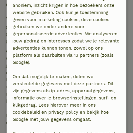
Goed om te weten
anoniem, inzicht krijgen in hoe bezoekers onze
website gebruiken. Ook kun je toestemming
Verblijfdetails
geven voor marketing cookies, deze cookies
gebruiken we onder andere voor
Inchecken: 15:00- 21:30
gepersonaliseerde advertenties. We analyseren
Uitchecken: 07:00- 10:30
jouw gedrag en interesses zodat we je relevante
Contactloos verblijf mogelijk
advertenties kunnen tonen, zowel op ons
Gratis annuleren binnen 7 dagen
platform als daarbuiten via 13 partners (zoals
Gratis annuleren binnen 7 dagen na bevestiging van
Google).
je boeking, bij een boekingsaanvraag meer dan 28
dagen voor aanvang. Bij een boeking met aanvang
Om dat mogelijk te maken, delen we
binnen 28 dagen geldt gratis annuleren binnen 24
versleutelde gegevens met deze partners. Dit
uur. Bij annulering binnen gestelde periode heb je
zijn gegevens als ip-adres, apparaatgegevens,
recht op volledige terugbetaling van het
informatie over je browserinstellingen, surf- en
boekingsbedrag.
klikgedrag. Lees hierover meer in ons
cookiebeleid en privacy policy en bekijk hoe
Daarna krijg je een deel van de reissom en 100% van
Google met jouw gegevens omgaat.
de borg terugbetaald: