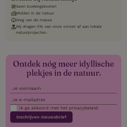
de
Geen boekingskosten
be
ge
Midden in de natuur
co
we
Weg van de massa
on
Wij dragen 5% van onze omzet af aan lokale
CookieScriptConsent
CookieScript
4 weken 2
De
Google
natuurprojecten.
.natuurhuisje.be
dagen
wo
Privacy Policy
do
Sc
se
co
va
on
Ontdek nóg meer idyllische
co
va
plekjes in de natuur.
Sc
no
co
we
Je voornaam
VISITOR_PRIVACY_METADATA
YouTube
5 maanden
De
.youtube.com
4 weken
wo
o
Je e-mailadres
to
de
Ik ga akkoord met het
privacybeleid
.
pr
vo
Inschrijven nieuwsbrief
in
si
He