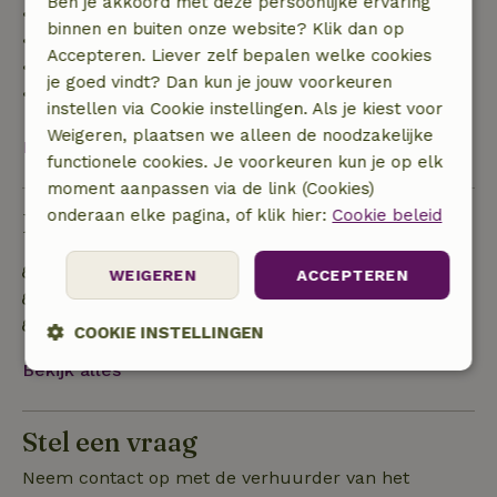
Ben je akkoord met deze persoonlijke ervaring
• tot 42 dagen voor aankomst: 70% terugbetaald
binnen en buiten onze website? Klik dan op
• 42–28 dagen voor aankomst: 40% terugbetaald
Accepteren. Liever zelf bepalen welke cookies
• 28 dagen tot de aankomstdag: 10% terugbetaald
je goed vindt? Dan kun je jouw voorkeuren
• op de aankomstdag of later: geen terugbetaling
instellen via Cookie instellingen. Als je kiest voor
Weigeren, plaatsen we alleen de noodzakelijke
Bekijk alles
functionele cookies. Je voorkeuren kun je op elk
moment aanpassen via de link (Cookies)
onderaan elke pagina, of klik hier:
Cookie beleid
Duurzaamheid
Gebouwd met natuurlijke bouwmaterialen
WEIGEREN
ACCEPTEREN
Duurzame inventaris
Natuurlijke watervoorziening
COOKIE INSTELLINGEN
Bekijk alles
Strikt
Prestatie
Targeting
noodzakelijk
Stel een vraag
Neem contact op met de verhuurder van het
Functioneel