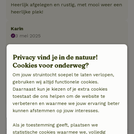
Heerlijk afgelegen en rustig, met mooi weer een
heerlijke plek!
Karin
3 mei 2025
Algemene beoordeling: 9
/10
Knus, gezellig, compleet, gastvrij
Privacy vind je in de natuur!
Cookies voor onderweg?
Onderstaande dingen hebben wij behalve
Om jouw struintocht soepel te laten verlopen,
wandelen niet gedaan
gebruiken wij altijd functionele cookies.
Natuur, rust & ruimte: 4
/5
Daarnaast kun je kiezen of je extra cookies
Heerlijk in het groen met water voor ons, wijds
toestaat die ons helpen om de website te
uitzicht,
verbeteren en waarmee we jouw ervaring beter
kunnen afstemmen op jouw interesses.
Bekijk alle 6 beoordelingen
Als je toestemming geeft, plaatsen we
statistische cookies waarmee we, volledig