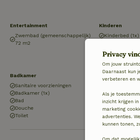
Entertainment
Kinderen
Zwembad (gemeenschappelijk)
Kinderbed (1x)
72 m2
Kinderstoel (1x
Speeltoestelle
Privacy vin
Zandbak
Om jouw struinto
Daarnaast kun je
Badkamer
verbeteren en w
Sanitaire voorzieningen
Badkamer (1x)
Als je toestemm
Bad
inzicht krijgen
Douche
marketing cooki
Toilet
advertenties. W
kunnen tonen, zo
Om dat mogelijk