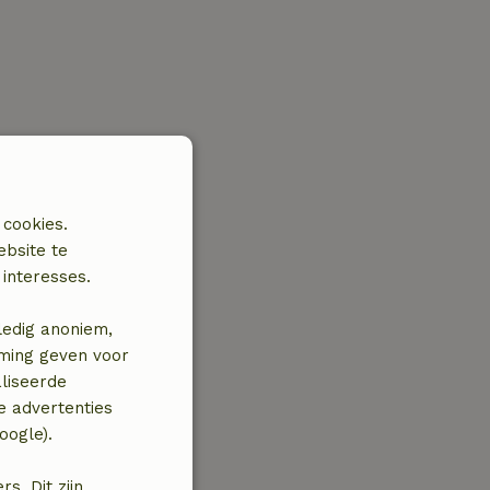
 cookies.
ebsite te
interesses.
ledig anoniem,
mming geven voor
liseerde
e advertenties
oogle).
. Dit zijn