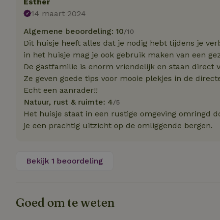
Esther
14 maart 2024
Strikt noodzakelijk
Algemene beoordeling: 10
/10
accountbeheer. De w
Dit huisje heeft alles dat je nodig hebt tijdens je ver
in het huisje mag je ook gebruik maken van een g
Naam
De gastfamilie is enorm vriendelijk en staan direct v
_pinterest_ct_ua
Ze geven goede tips voor mooie plekjes in de direc
Echt een aanrader!!
_tt_enable_cookie
Natuur, rust & ruimte: 4
/5
Het huisje staat in een rustige omgeving omringd d
CookieScriptCons
je een prachtig uitzicht op de omliggende bergen.
Bekijk 1 beoordeling
VISITOR_PRIVACY
Goed om te weten