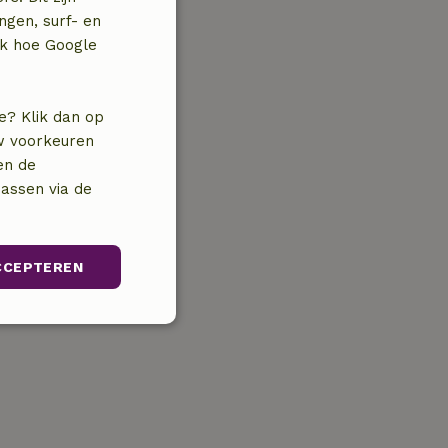
ngen, surf- en
jk hoe Google
e? Klik dan op
uw voorkeuren
en de
assen via de
CCEPTEREN
unctioneel