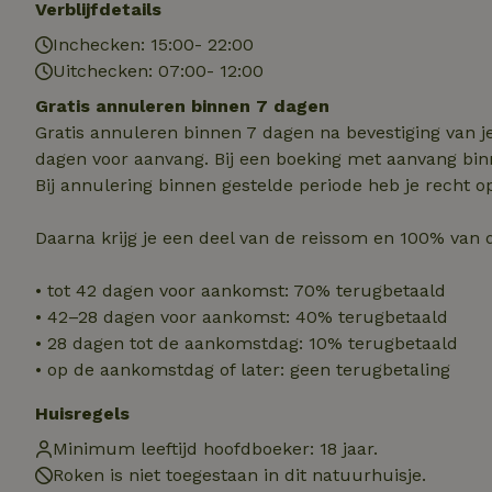
Verblijfdetails
Inchecken: 15:00- 22:00
Naam
Naam
Uitchecken: 07:00- 12:00
_nhft_user-creat
Naam
_ga
Gratis annuleren binnen 7 dagen
Gratis annuleren binnen 7 dagen na bevestiging van j
FPID
_nhftconstraint_s
dagen voor aanvang. Bij een boeking met aanvang bin
lowest-price
Bij annulering binnen gestelde periode heb je recht o
_uetsid
_nhft_safety-depo
Daarna krijg je een deel van de reissom en 100% van 
_ga_JRK1QL37RY
_uetvid
_nhftconstraint_p
• tot 42 dagen voor aankomst: 70% terugbetaald
policy
_ttp
• 42–28 dagen voor aankomst: 40% terugbetaald
• 28 dagen tot de aankomstdag: 10% terugbetaald
_nhftconstraint_s
deposit-refund
• op de aankomstdag of later: geen terugbetaling
uid
_ttp
_nhft_privacy-pol
Huisregels
Minimum leeftijd hoofdboeker: 18 jaar.
Roken is niet toegestaan in dit natuurhuisje.
FPAU
IDE
ar_debug