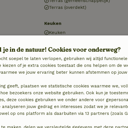
Terras (gemeenschappelijk)
Terras (overdekt)
Keuken
Keuken
)
Keuken (gemeenschappelijk)
n
Koel-/vriescombinatie
d je in de natuur! Cookies voor onderweg?
Gasfornuis
cht soepel te laten verlopen, gebruiken wij altijd functionele
 kiezen of je extra cookies toestaat die ons helpen om de w
aarmee we jouw ervaring beter kunnen afstemmen op jouw 
ing geeft, plaatsen we statistische cookies waarmee we, vol
 in hoe bezoekers onze website gebruiken. Ook kun je toeste
es, deze cookies gebruiken we onder andere voor gepersona
e analyseren jouw gedrag en interesses zodat we je relevant
wel op ons platform als daarbuiten via 13 partners (zoals G
 te maken, delen we versleutelde gegevens met deze partners