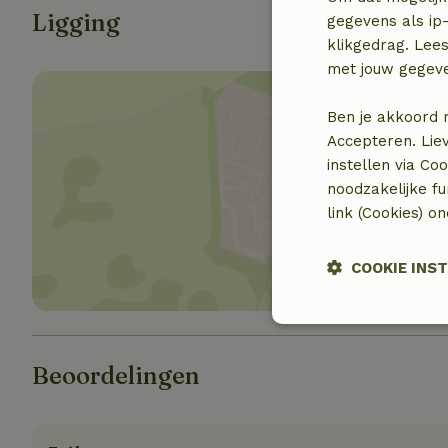
Ligging
gegevens als ip-
klikgedrag. Lees
met jouw gegev
Ben je akkoord 
Accepteren. Lie
instellen via Co
noodzakelijke f
Toon 
link (Cookies) o
COOKIE INS
Strikt noodzak
Beoordelingen