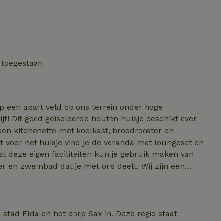
 toegestaan
p een apart veld op ons terrein onder hoge
jf! Dit goed geïsoleerde houten huisje beschikt over
een kitchenette met koelkast, broodrooster en
t voor het huisje vind je de veranda met loungeset en
wembad dat je met ons deelt. Wij zijn een
 3 katten, 2 geiten en een heleboel kippen. De geiten
rein, net ver genoeg dat je niet wakker gekraaid zult
tot de mogelijkheden! We verwelkomen jullie graag bij ons!
 stad Elda en het dorp Sax in. Deze regio staat