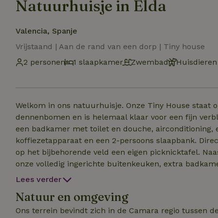
Natuurhuisje in Elda
Valencia, Spanje
Vrijstaand | Aan de rand van een dorp | Tiny house
2 personen
1 slaapkamer
Zwembad
Huisdieren
Welkom in ons natuurhuisje. Onze Tiny House staat o
dennenbomen en is helemaal klaar voor een fijn verbli
een badkamer met toilet en douche, airconditioning, 
koffiezetapparaat en een 2-persoons slaapbank. Direc
op het bijbehorende veld een eigen picknicktafel. Naast deze eigen faciliteiten kun je gebruik maken van
onze volledig ingerichte buitenkeuken, extra badkamer en z
Nederlandse familie in Spanje met 3 kinderen, 1 hond,
Lees verder
en kippen bevinden zich op een ander deel van ons ter
Natuur en omgeving
worden. Zelf je eigen verse eitjes rapen behoort 
Ons terrein bevindt zich in de Camara regio tussen de