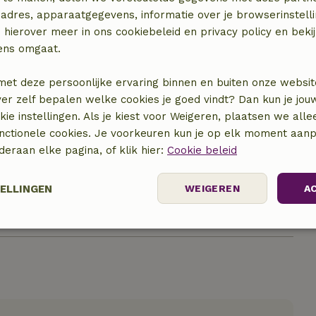
adres, apparaatgegevens, informatie over je browserinstelli
 hierover meer in ons cookiebeleid en privacy policy en beki
ens omgaat.
met deze persoonlijke ervaring binnen en buiten onze websit
ver zelf bepalen welke cookies je goed vindt? Dan kun je jo
okie instellingen. Als je kiest voor Weigeren, plaatsen we alle
unctionele cookies. Je voorkeuren kun je op elk moment aanp
locatie
nderaan elke pagina, of klik hier:
Cookie beleid
TELLINGEN
WEIGEREN
A
elijk
Prestatie
Targeting
F