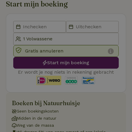
Sc
Start mijn boeking
se
co
va
on
co
va
Sc
no
co
we
Gratis annuleren
VISITOR_PRIVACY_METADATA
YouTube
5 maanden
De
.youtube.com
4 weken
wo
o
Start mijn boeking
to
de
Er wordt je nog niets in rekening gebracht
pr
vo
in
si
He
ge
to
de
Boeken bij Natuurhuisje
be
ve
Geen boekingskosten
pr
in
Midden in de natuur
hu
Weg van de massa
w
ge
Wij dragen 5% van onze omzet af aan lokale