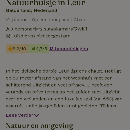
Natuurhuisje in Leur
Gelderland, Nederland
Vrijstaand | Op een landgoed | Chalet
3 personen
2 slaapkamers
WiFi
Huisdieren niet toegestaan
9,2/10
4,7/5
13 beoordelingen
In het idyllische dorpje Leur ligt ons chalet. Het ligt
op 50 meter afstand van het woonhuis met een
schitterend uitzicht en veel privacy. U heeft een
veranda en privé terras op het zuiden met uitzicht
over de weilanden en een luxe jacuzzi (v.a. €50) van
waaruit u alle jaargetijden kunt genieten. Tijdens de
zomermaanden biedt de airconditioning u
Lees verder
verkoeling terwijl deze in de koude maanden
Natuur en omgeving
verwarmd. Het chalet is volledig elektrisch en wordt