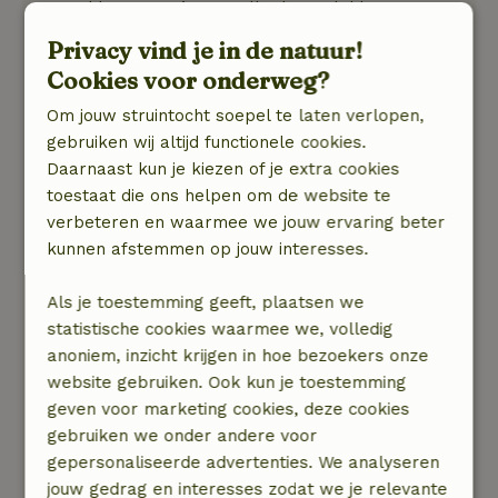
gemakken voorzien en alle dagen lekker
kunnen genieten van de jacuzzi. Ook de
Privacy vind je in de natuur!
overdekte veranda met ligstoelen optimaal
Cookies voor onderweg?
kunnen gebruiken en dat in Oktober. Het
contact met de gastvrouw/heer als bijzonder
Om jouw struintocht soepel te laten verlopen,
prettig ervaren. Reageren snel bij een eventuele
gebruiken wij altijd functionele cookies.
vraag en/of verzoek. De enige opmerking is dat
Daarnaast kun je kiezen of je extra cookies
er wel een optie kan komen om naar de TV te
toestaat die ons helpen om de website te
streamen.
verbeteren en waarmee we jouw ervaring beter
Een culinaire tip is De Wolfsberg in Groesbeek.
kunnen afstemmen op jouw interesses.
Mooie locatie met een prachtig uitzicht.
Wij slaan dit natuurhuisje zeker op bij onze
Als je toestemming geeft, plaatsen we
favorieten.
statistische cookies waarmee we, volledig
Natuur, rust & ruimte: 5
/5
anoniem, inzicht krijgen in hoe bezoekers onze
Wat een heerlijk natuurhuisje. Van alle
website gebruiken. Ook kun je toestemming
gemakken voorzien en alle dagen lekker
geven voor marketing cookies, deze cookies
kunnen genieten van de jacuzzi. Ook de
gebruiken we onder andere voor
overdekte veranda met ligstoelen optimaal
gepersonaliseerde advertenties. We analyseren
kunnen gebruiken en dat in Oktober. Het
jouw gedrag en interesses zodat we je relevante