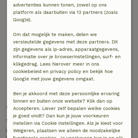
contact met de gastvrouw/heer als bijzonder
advertenties kunnen tonen, zowel op ons
prettig ervaren. Reageren snel bij een eventuele
platform als daarbuiten via 13 partners (zoals
vraag en/of verzoek. De enige opmerking is dat
Google).
er wel een optie kan komen om naar de TV te
streamen.
Om dat mogelijk te maken, delen we
Een culinaire tip is De Wolfsberg in Groesbeek.
versleutelde gegevens met deze partners. Dit
Mooie locatie met een prachtig uitzicht.
zijn gegevens als ip-adres, apparaatgegevens,
Wij slaan dit natuurhuisje zeker op bij onze
informatie over je browserinstellingen, surf- en
favorieten.
klikgedrag. Lees hierover meer in ons
cookiebeleid en privacy policy en bekijk hoe
Google met jouw gegevens omgaat.
Bekijk alle 13 beoordelingen
Ben je akkoord met deze persoonlijke ervaring
binnen en buiten onze website? Klik dan op
Goed om te weten
Accepteren. Liever zelf bepalen welke cookies
je goed vindt? Dan kun je jouw voorkeuren
Verblijfdetails
instellen via Cookie instellingen. Als je kiest voor
Inchecken: 15:30- 22:00
Weigeren, plaatsen we alleen de noodzakelijke
Uitchecken: 07:00- 11:00