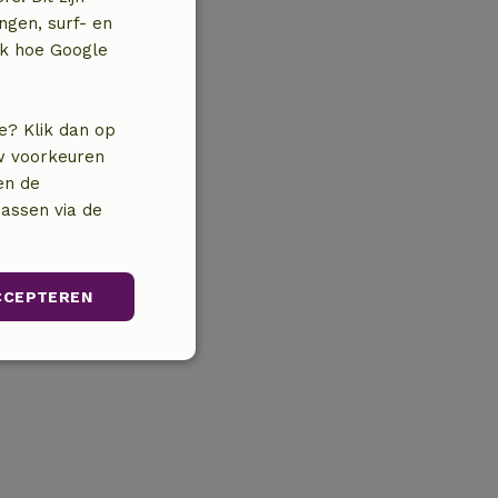
ngen, surf- en
jk hoe Google
e? Klik dan op
uw voorkeuren
en de
assen via de
CCEPTEREN
unctioneel