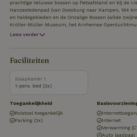
prachtige Veluwse bossen op fietsafstand en bij de IJs
Hanzestedenpad (van Doesburg naar Kampen, 164 km) l
en heidegebieden en de Onzalige Bossen (wilde zwijn
Kröller-Müller Museum, het Arnhemse Openluchtmuse
Brummen ligt op fietsafstand (drie kilometer): er be
Lees verder
winkels en supermarkten. Je kan de IJssel oversteken 
Nederland. Ook Hanzestad Zutphen (op slechts vijf ki
een rondvaart met de fluisterboot over de Berkel of 
Faciliteiten
winkelstad met leuke boetiekjes. Hanzesteden Devente
Slaapkamer 1
1-pers. bed (2x)
Toegankelijkheid
Basisvoorzienin
Rolstoel toegankelijk
Internettoegan
Parking (2x)
Internet
Verwarming (C
Auto laadpaal