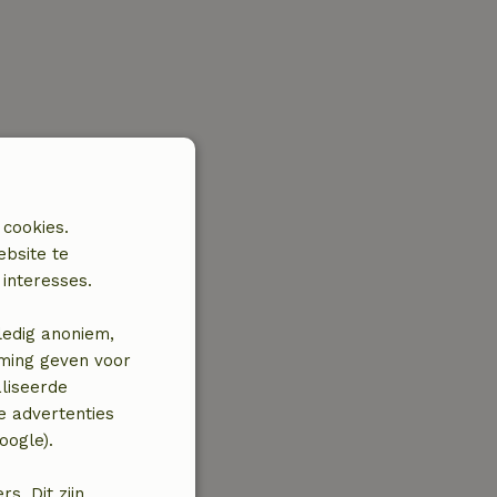
 cookies.
ebsite te
interesses.
ledig anoniem,
mming geven voor
liseerde
e advertenties
oogle).
. Dit zijn