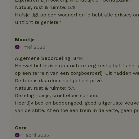
Natuur, rust & ruimte: 5
/5
Huisje ligt op een woonerf en je hebt alle privacy o
Strikt noodzakelijk
uitzicht te genieten.
accountbeheer. De w
Naam
Maartje
_pinterest_ct_ua
1 mei 2025
Algemene beoordeling: 8
/10
_tt_enable_cookie
Hoewel het huisje qua natuur erg rustig ligt, is he
op een terrein van een zorgboerderij. Dit hadden w
CookieScriptCons
De tuin is daardoor niet geheel privé.
Natuur, rust & ruimte: 5
/5
Gezellig huisje, smetteloos schoon.
Heerlijk bed en beddengoed, goed uitgeruste keuke
VISITOR_PRIVACY
van de stilte. Af en toe een trein in de verte, geen p
Cora
11 april 2025