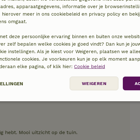
adres, apparaatgegevens, informatie over je browserinstelli
 hierover meer in ons cookiebeleid en privacy policy en beki
locatie
ens omgaat.
met deze persoonlijke ervaring binnen en buiten onze websit
ver zelf bepalen welke cookies je goed vindt? Dan kun je jo
okie instellingen. Als je kiest voor Weigeren, plaatsen we alle
unctionele cookies. Je voorkeuren kun je op elk moment aanp
nderaan elke pagina, of klik hier:
Cookie beleid
TELLINGEN
WEIGEREN
A
elijk
Prestatie
Targeting
F
 hebt. Mooi uitzicht op de tuin.