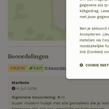
gegevens als ip-
klikgedrag. Lees
Toon 
met jouw gegev
Ben je akkoord 
Accepteren. Lie
instellen via Co
noodzakelijke f
link (Cookies) o
Beoordelingen
COOKIE INS
9,5/10
4,8/5
11 beoordelingen
Strikt noodzak
Marlinde
14 juli 2026
Algemene beoordeling: 9
/10
Super modern huisje met alle gemakken die je nodig
Eigenaren zijn ook erg vriendelijk en behulpzaam.