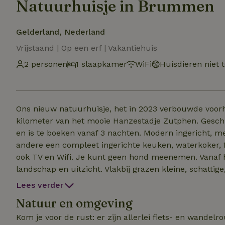
Natuurhuisje in Brummen
Gelderland, Nederland
Vrijstaand | Op een erf | Vakantiehuis
2 personen
1 slaapkamer
WiFi
Huisdieren niet 
Ons nieuw natuurhuisje, het in 2023 verbouwde voorhui
kilometer van het mooie Hanzestadje Zutphen. Geschi
en is te boeken vanaf 3 nachten. Modern ingericht, me
andere een compleet ingerichte keuken, waterkoker, fi
ook TV en Wifi. Je kunt geen hond meenemen. Vanaf he
landschap en uitzicht. Vlakbij grazen kleine, schattig
Ha) ligt nog een vrijstaand gastenhuisje (tiny house).
Lees verder
En Bronkhorst, het kleinste stadje van Nederland, li
Natuur en omgeving
de IJssel oversteken). Je bent van harte welkom. De wi
Kom je voor de rust: er zijn allerlei fiets- en wandelro