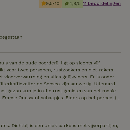
9,5/10
4,8/5
11 beoordelingen
toegestaan
s van de oude boerderij, ligt op slechts vijf
kt voor twee personen, rustzoekers en niet-rokers,
t vloerverwarming en alles gelijkvloers. Er is onder
lterkoffiezetter en Senseo zijn aanwezig. Uiteraard
t gazon kun je in alle rust genieten van het mooie
e, Franse Ouessant schaapjes. Elders op het perceel (2
 Hanzestad Deventer ligt op slechts 20 minuten rijden.
gt meteen naast Brummen (alleen even met het pontje
jn staat klaar!
utes. Dichtbij is een uniek parkbos met vijverpartijen,