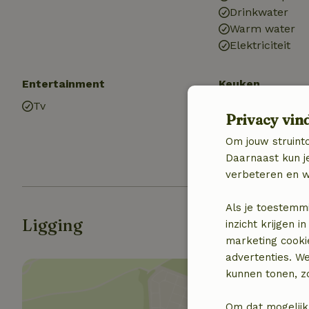
Drinkwater
Warm water
Elektriciteit
Entertainment
Keuken
Tv
Keuken
Privacy vin
Afwasmachine
Oven
Om jouw struinto
Daarnaast kun je
verbeteren en w
Als je toestemm
Ligging
inzicht krijgen
marketing cooki
advertenties. W
kunnen tonen, zo
Om dat mogelijk