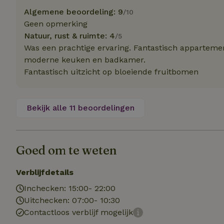
Algemene beoordeling: 9
/10
Geen opmerking
Naam
Naam
Natuur, rust & ruimte: 4
/5
_nhft_user-creat
Naam
_ga
Was een prachtige ervaring. Fantastisch appartem
moderne keuken en badkamer.
FPID
_nhftconstraint_s
Fantastisch uitzicht op bloeiende fruitbomen
lowest-price
_uetsid
_nhft_safety-depo
Bekijk alle 11 beoordelingen
_ga_JRK1QL37RY
_uetvid
_nhftconstraint_p
policy
_ttp
Goed om te weten
_nhftconstraint_s
deposit-refund
uid
Verblijfdetails
_ttp
_nhft_privacy-pol
Inchecken: 15:00- 22:00
Uitchecken: 07:00- 10:30
Contactloos verblijf mogelijk
FPAU
IDE
ar_debug