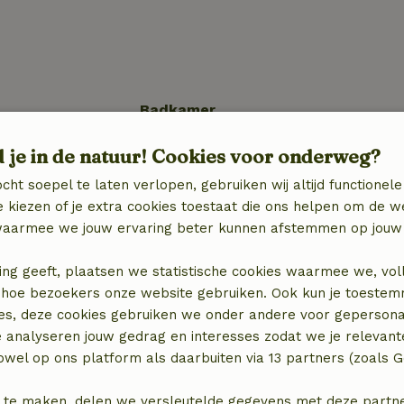
Badkamer
Sanitaire voorzieningen
d je in de natuur! Cookies voor onderweg?
Badkamer (1x)
Douche
cht soepel te laten verlopen, gebruiken wij altijd functionele
Toilet
 kiezen of je extra cookies toestaat die ons helpen om de w
aarmee we jouw ervaring beter kunnen afstemmen op jouw 
ing geeft, plaatsen we statistische cookies waarmee we, vol
 in hoe bezoekers onze website gebruiken. Ook kun je toeste
es, deze cookies gebruiken we onder andere voor gepersona
e analyseren jouw gedrag en interesses zodat we je relevant
wel op ons platform als daarbuiten via 13 partners (zoals G
 te maken, delen we versleutelde gegevens met deze partners