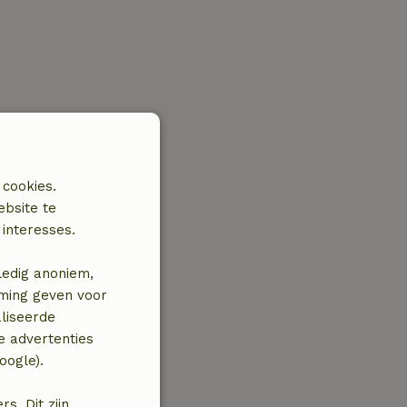
 cookies.
ebsite te
interesses.
ledig anoniem,
mming geven voor
liseerde
e advertenties
oogle).
. Dit zijn