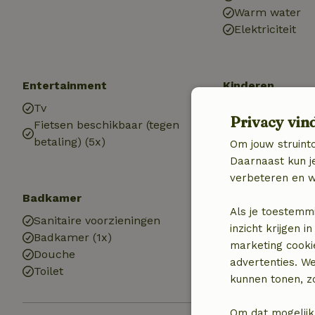
Warm water
Elektriciteit
Entertainment
Kinderen
Tv
Kinderbed (2x)
Privacy vin
Fietsen beschikbaar (tegen
Kinderstoel (2x
betaling) (5x)
Speeltoestelle
Om jouw struinto
Daarnaast kun je
verbeteren en w
Badkamer
Wasserij
Als je toestemm
Sanitaire voorzieningen
Wasmachine
inzicht krijgen
Badkamer (1x)
marketing cooki
Douche
advertenties. W
Toilet
kunnen tonen, zo
Om dat mogelijk