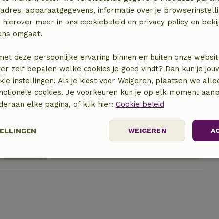
adres, apparaatgegevens, informatie over je browserinstelli
 hierover meer in ons cookiebeleid en privacy policy en beki
ens omgaat.
met deze persoonlijke ervaring binnen en buiten onze websit
ver zelf bepalen welke cookies je goed vindt? Dan kun je jo
okie instellingen. Als je kiest voor Weigeren, plaatsen we alle
unctionele cookies. Je voorkeuren kun je op elk moment aanp
locatie
nderaan elke pagina, of klik hier:
Cookie beleid
TELLINGEN
WEIGEREN
A
elijk
Prestatie
Targeting
F