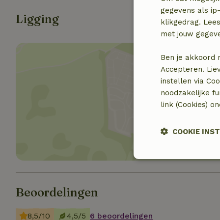
gegevens als ip-
Ligging
klikgedrag. Lees
met jouw gegev
Ben je akkoord 
Accepteren. Lie
instellen via Co
noodzakelijke f
Toon 
link (Cookies) o
COOKIE INS
Strikt noodzak
Beoordelingen
8,5/10
4,5/5
6 beoordelingen