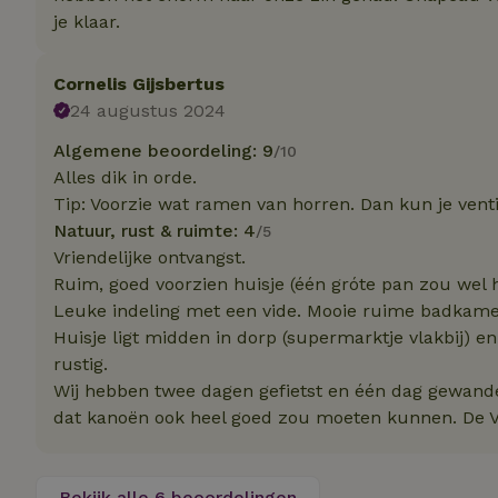
je klaar.
Naam
Naam
Cornelis Gijsbertus
_nhft_user-creat
Naam
_ga
24 augustus 2024
FPID
_nhftconstraint_s
Algemene beoordeling: 9
/10
lowest-price
Alles dik in orde.
_uetsid
Tip: Voorzie wat ramen van horren. Dan kun je vent
_nhft_safety-depo
Natuur, rust & ruimte: 4
/5
Vriendelijke ontvangst.
_ga_JRK1QL37RY
_uetvid
Ruim, goed voorzien huisje (één gróte pan zou wel ha
_nhftconstraint_p
policy
_ttp
Leuke indeling met een vide. Mooie ruime badkame
Huisje ligt midden in dorp (supermarktje vlakbij) en
_nhftconstraint_s
rustig.
deposit-refund
uid
Wij hebben twee dagen gefietst en één dag gewande
_ttp
dat kanoën ook heel goed zou moeten kunnen. De Vec
_nhft_privacy-pol
FPAU
IDE
ar_debug
Bekijk alle 6 beoordelingen