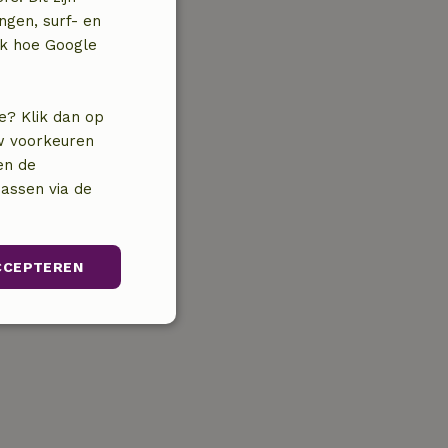
ngen, surf- en
jk hoe Google
e? Klik dan op
uw voorkeuren
en de
assen via de
CCEPTEREN
unctioneel