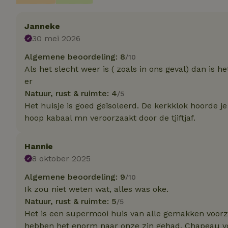
Janneke
Strikt noodzakelijk
30 mei 2026
accountbeheer. De w
Algemene beoordeling: 8
/10
Naam
Als het slecht weer is ( zoals in ons geval) dan is h
_pinterest_ct_ua
er
Natuur, rust & ruimte: 4
/5
_tt_enable_cookie
Het huisje is goed geïsoleerd. De kerkklok hoorde je
hoop kabaal mn veroorzaakt door de tjiftjaf.
CookieScriptCons
Hannie
8 oktober 2025
VISITOR_PRIVACY
Algemene beoordeling: 9
/10
Ik zou niet weten wat, alles was oke.
Natuur, rust & ruimte: 5
/5
Het is een supermooi huis van alle gemakken voorzien
hebben het enorm naar onze zin gehad. Chapeau voo