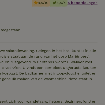
8,5/10
4,5/5
6 beoordelingen
 toegestaan
uwe vakantiewoning. Gelegen in het bos, kunt u in alle
 huisje staat aan de rand van het dorp Mariënberg,
chtends wordt u wakker met
n is voorzien. U vindt een compleet uitgeruste keuken
n koelkast. De badkamer met inloop-douche, toilet en
t gebruik maken van de wasmachine, deze staat in de
 daar verse broodjes te halen in de ochtend! Ook
en kinderstoel bij geplaatst worden. Er is een
eent zich voor wandelaars, fietsers, gezinnen, jong en