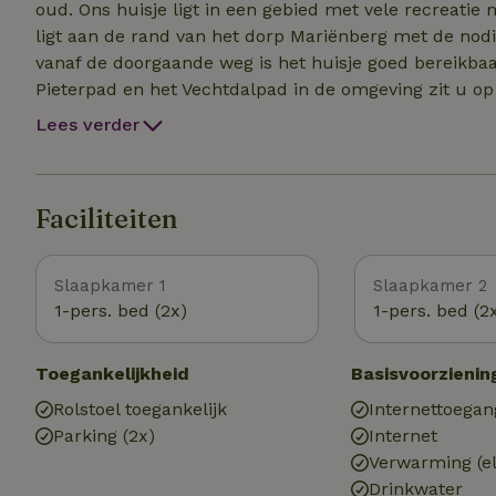
oud. Ons huisje ligt in een gebied met vele recreatie 
ligt aan de rand van het dorp Mariënberg met de nodige
vanaf de doorgaande weg is het huisje goed bereikba
Pieterpad en het Vechtdalpad in de omgeving zit u o
Genietend van een prachtig uitzicht op de wal of in de 
Lees verder
van alle prachtige natuurgebieden en bezienswaardigh
Naast de prachtige wandelroutes is Ommen (11 km) en
u alle faciliteiten tot u beschikking heeft. We voorzie
Faciliteiten
met alle bezienswaardigheden uit de regio.
Slaapkamer 1
Slaapkamer 2
1-pers. bed (2x)
1-pers. bed (2
Toegankelijkheid
Basisvoorzienin
Rolstoel toegankelijk
Internettoegan
Parking (2x)
Internet
Verwarming (el
Drinkwater