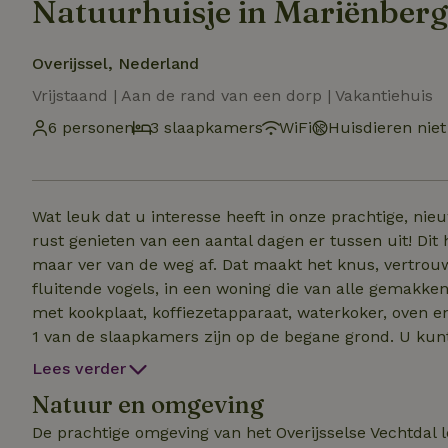
Natuurhuisje in Mariënberg
Overijssel, Nederland
Vrijstaand | Aan de rand van een dorp | Vakantiehuis
6 personen
3 slaapkamers
WiFi
Huisdieren niet
Wat leuk dat u interesse heeft in onze prachtige, nie
rust genieten van een aantal dagen er tussen uit! Dit
maar ver van de weg af. Dat maakt het knus, vertrouwd en rustgevend. 's O
fluitende vogels, in een woning die van alle gemakke
met kookplaat, koffiezetapparaat, waterkoker, oven e
1 van de slaapkamers zijn op de begane grond. U kun
badkamer. De supermarkt zit om de hoek, heerlijk om
Lees verder
station en restaurants zijn op loopafstand. We bieden de ruimte voor maximaal 6 volwassenen en 2
Natuur en omgeving
kinderen(tot 4 jaar). Op aanvraag kan er een campingbedje 
kolenbarbecue aanwezig welke gebruikt kan worden.
De prachtige omgeving van het Overijsselse Vechtdal l