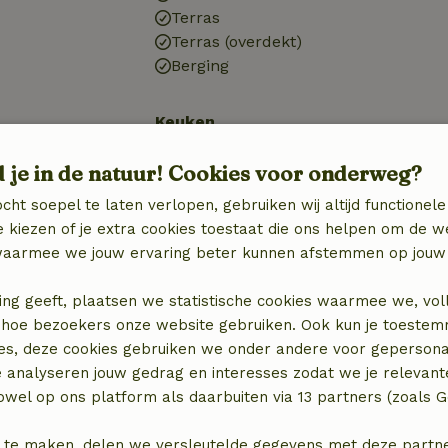
Terras
Terras (overdekt)
Berging
Keuken
Keuken
d je in de natuur! Cookies voor onderweg?
)
Afwasmachine
n
Koel-/vriescombinatie
cht soepel te laten verlopen, gebruiken wij altijd functionele
Oven
 kiezen of je extra cookies toestaat die ons helpen om de w
aarmee we jouw ervaring beter kunnen afstemmen op jouw 
ing geeft, plaatsen we statistische cookies waarmee we, vol
 in hoe bezoekers onze website gebruiken. Ook kun je toeste
es, deze cookies gebruiken we onder andere voor gepersona
e analyseren jouw gedrag en interesses zodat we je relevant
wel op ons platform als daarbuiten via 13 partners (zoals G
 te maken, delen we versleutelde gegevens met deze partners