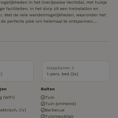
mogelijkheden in het Overijsselse Vechtdal. Het huisje
 faciliteiten. In het dorp zit een treinstation en
ar. Met de vele wandelmogelijkheden, waaronder het
p de perfecte plek om helemaal te ontspannen.
boot op de Vecht. Alles is mogelijk! U staat versteld
eden en niet te vergeten alle bijzondere dieren.
 Hardenberg (9 km) goed te bereiken per fiets waar
n graag in tips en beschikken over een informatiefolder
Slaapkamer 3
x)
1-pers. bed (2x)
gen
Buiten
g (WiFi)
Tuin
Tuin (omheind)
ektrisch, CV)
Barbecue
Tuinmeubilair