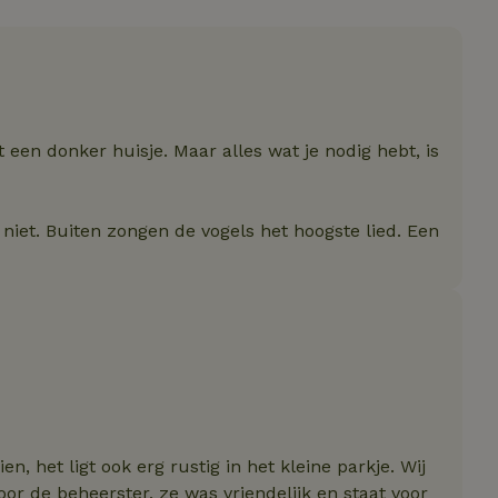
Strikt noodzakelijk
Prestatie
Targeting
Functioneel
e cookies maken de kernfunctionaliteiten van de website mogelijk, zoals gebru
ebsite kan niet goed worden gebruikt zonder de strikt noodzakelijke cookies.
Aanbieder
/
Vervaldatum
Omschrijving
Domein
et een donker huisje. Maar alles wat je nodig hebt, is
Pinterest Inc.
1 jaar
Deze cookie wordt geplaatst in 
.ct.pinterest.com
Pinterest Marketing
.natuurhuisje.be
3 maanden
Deze cookie wordt gebruikt om
 niet. Buiten zongen de vogels het hoogste lied. Een
van de gebruiker met betrekkin
van cookies op de website te 
ent
CookieScript
4 weken 2
Deze cookie wordt gebruikt do
.natuurhuisje.be
dagen
Script.com-service om de coo
bezoekers te onthouden. De c
Cookie-Script.com is noodzakel
werken.
Google Privacy Policy
_METADATA
YouTube
5 maanden
Deze cookie wordt gebruikt o
.youtube.com
4 weken
van de gebruiker en privacyke
interactie met de site op te sla
gegevens over de toestemming
met betrekking tot verschillend
instellingen, zodat hun voorke
, het ligt ook erg rustig in het kleine parkje. Wij
gerespecteerd in toekomstige s
r de beheerster, ze was vriendelijk en staat voor