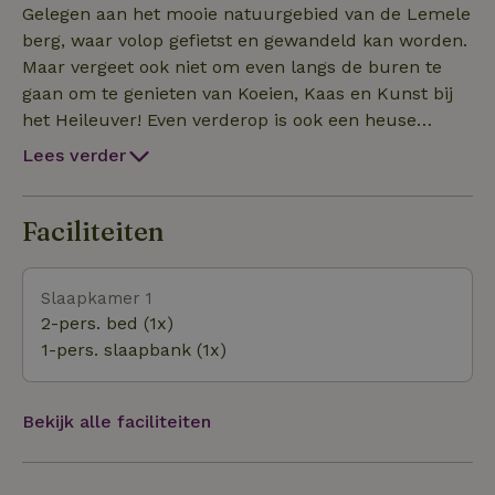
Droomstam is gelegen tussen de weilanden met het
Gelegen aan het mooie natuurgebied van de Lemele
uitzicht op de Lemele berg. De Droomstam is
berg, waar volop gefietst en gewandeld kan worden.
voorzien van alle gemakken zoals combimagnetron,
Maar vergeet ook niet om even langs de buren te
vaatwasser, regendouche enz. De Droomstam is
gaan om te genieten van Koeien, Kaas en Kunst bij
gebouwd door Circo lodge en is gebouwd met
het Heileuver! Even verderop is ook een heuse
hernieuwbare en circulaire materialen en voelt door
wijngaard, met overheerlijke wijn. Het vechtdal met
Lees verder
de ronde constructie heel geborgen als een warme
de plaatsen Ommen en Dalfsen die aan de rivier de
deken om je heen. (quote van een gast Het bed is
vecht liggen is zeker een bezoekje waard!
voor u opgemaakt, de handdoeken liggen klaar
Faciliteiten
evenals een theedoek... echter er is ook een
vaatwasser (incl ecotabletten) aanwezig. ook een
Slaapkamer 1
Nespresso, cupjes en thee, enz. zijn aanwezig
2-pers. bed (1x)
1-pers. slaapbank (1x)
Bekijk alle faciliteiten