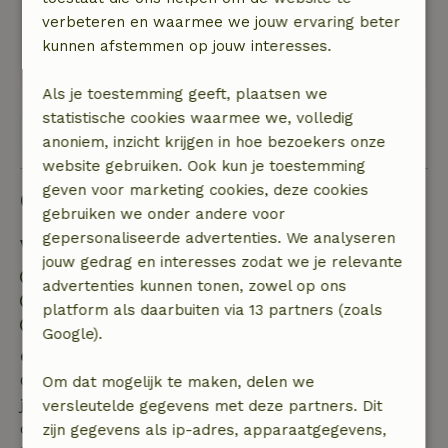
tot rust
verbeteren en waarmee we jouw ervaring beter
Natuur, rust & ruimte: 5
/5
kunnen afstemmen op jouw interesses.
Mooi huisje , van alle gemakken voorzien
Als je toestemming geeft, plaatsen we
statistische cookies waarmee we, volledig
Bekijk alle 5 beoordelingen
anoniem, inzicht krijgen in hoe bezoekers onze
website gebruiken. Ook kun je toestemming
geven voor marketing cookies, deze cookies
Goed om te weten
gebruiken we onder andere voor
gepersonaliseerde advertenties. We analyseren
Verblijfdetails
jouw gedrag en interesses zodat we je relevante
Inchecken: 17:00- 22:00
advertenties kunnen tonen, zowel op ons
Uitchecken: 07:00- 10:30
platform als daarbuiten via 13 partners (zoals
Contactloos verblijf mogelijk
Google).
Gratis annuleren binnen 7 dagen
Gratis annuleren binnen 7 dagen na bevestiging van
Om dat mogelijk te maken, delen we
je boeking, bij een boekingsaanvraag meer dan 28
versleutelde gegevens met deze partners. Dit
dagen voor aanvang. Bij een boeking met aanvang
zijn gegevens als ip-adres, apparaatgegevens,