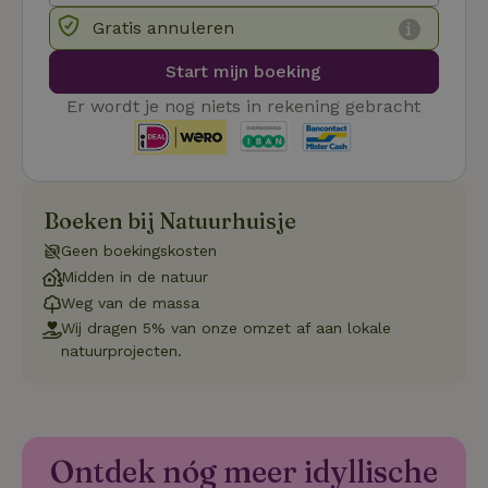
.ct.pinterest.com
wo
re
Gratis annuleren
Pi
Ma
Start mijn boeking
_tt_enable_cookie
.natuurhuisje.be
3 maanden
De
wo
Er wordt je nog niets in rekening gebracht
o
vo
de
be
ge
co
we
Boeken bij Natuurhuisje
on
Geen boekingskosten
CookieScriptConsent
CookieScript
4 weken 2
De
Google
.natuurhuisje.be
dagen
wo
Privacy Policy
Midden in de natuur
do
Sc
Weg van de massa
se
Wij dragen 5% van onze omzet af aan lokale
co
va
natuurprojecten.
on
co
va
Sc
no
co
we
Ontdek nóg meer idyllische
VISITOR_PRIVACY_METADATA
YouTube
5 maanden
De