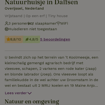
Natuurhuisje in Dalfsen
Overijssel, Nederland
Vrijstaand | Op een erf | Tiny house
3 personen
1 slaapkamer
WiFi
Huisdieren niet toegestaan
8,8/10
4,8/5
5 beoordelingen
U bevindt zich op het terrein van 't Koolmeesje, een
kleinschalig gemengd agrarisch bedrijf met
vleesvee, schapen, 2 varkens een rode kater (Jaap)
en blonde labrador (Joep). Ons vleesvee loopt als
familiekudde in de wei achter uw Droomstam in de
wei en bestaat uit 2 MRIJ koeien en 19 Maine Anjou
koeien. De schapen kudde bestaat uit 10 ooien en 1
Lees verder
ram van het ras Hampshire Down. Vanaf eind
Natuur en omgeving
februari worden de lammetjes geboren. De