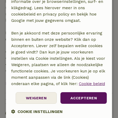
binnen 28 dagen geldt gratis annuleren binnen 24
informatie over je browserinstellingen, surf- en
uur. Bij annulering binnen gestelde periode heb je
klikgedrag. Lees hierover meer in ons
recht op volledige terugbetaling van het
cookiebeleid en privacy policy en bekijk hoe
boekingsbedrag.
Google met jouw gegevens omgaat.
Daarna krijg je een deel van de reissom en 100% van
Ben je akkoord met deze persoonlijke ervaring
de borg terugbetaald:
binnen en buiten onze website? Klik dan op
Accepteren. Liever zelf bepalen welke cookies
• tot 42 dagen voor aankomst: 70% terugbetaald
je goed vindt? Dan kun je jouw voorkeuren
• 42–28 dagen voor aankomst: 40% terugbetaald
instellen via Cookie instellingen. Als je kiest voor
• 28 dagen tot de aankomstdag: 10% terugbetaald
Weigeren, plaatsen we alleen de noodzakelijke
• op de aankomstdag of later: geen terugbetaling
functionele cookies. Je voorkeuren kun je op elk
moment aanpassen via de link (Cookies)
Bekijk alles
onderaan elke pagina, of klik hier:
Cookie beleid
WEIGEREN
ACCEPTEREN
Duurzaamheid
COOKIE INSTELLINGEN
Off grid of voorzien van 100% hernieuwbare