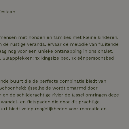
gestaan
 mensen met honden en families met kleine kinderen.
n de rustige veranda, ervaar de melodie van fluitende
ag nog voor een unieke ontsnapping in ons chalet.
Slaapplekken: 1x kingsize bed, 1x éénpersoonsbed
rende buurt die de perfecte combinatie biedt van
 en de schilderachtige rivier de IJssel omringen deze
 wandel- en fietspaden die door dit prachtige
 zijn er speeltuinen, sportvelden en picknickplekken