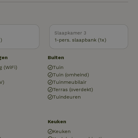
de A28. Dit maakt woon-werkverkeer eenvoudig en
ek is een plek
ne voorzieningen samenkomen.
Slaapkamer 3
)
1-pers. slaapbank (1x)
gen
Buiten
g (WiFi)
Tuin
Tuin (omheind)
V)
Tuinmeubilair
Terras (overdekt)
Tuindeuren
Keuken
Keuken