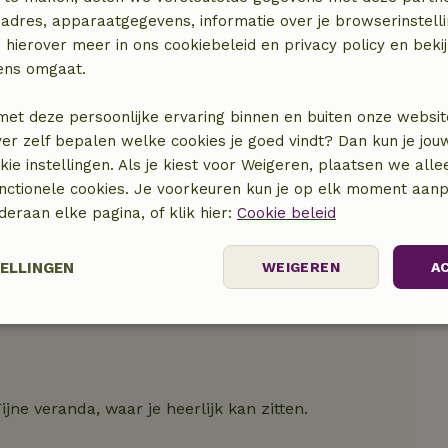
adres, apparaatgegevens, informatie over je browserinstelli
locatie
 hierover meer in ons cookiebeleid en privacy policy en beki
ens omgaat.
met deze persoonlijke ervaring binnen en buiten onze websit
ver zelf bepalen welke cookies je goed vindt? Dan kun je jo
okie instellingen. Als je kiest voor Weigeren, plaatsen we alle
unctionele cookies. Je voorkeuren kun je op elk moment aanp
nderaan elke pagina, of klik hier:
Cookie beleid
TELLINGEN
WEIGEREN
A
elijk
Prestatie
Targeting
F
ne veranda, waar je heerlijk kan zitten.