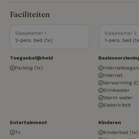
ligging nabij belangrijke verkeerswegen, waaronder 
biedt gemakkelijke toegang tot omliggende steden en dorpen. Ijsselheide in Hattemerbro
Faciliteiten
waar landelijke charme, gemeenschapszin en moder
Slaapkamer 1
Slaapkamer 2
2-pers. bed (1x)
1-pers. bed (1x
Toegankelijkheid
Basisvoorzienin
Parking (1x)
Internettoegan
Internet
Verwarming (C
Drinkwater
Warm water
Elektriciteit
Entertainment
Kinderen
Tv
Kinderbed (1x)