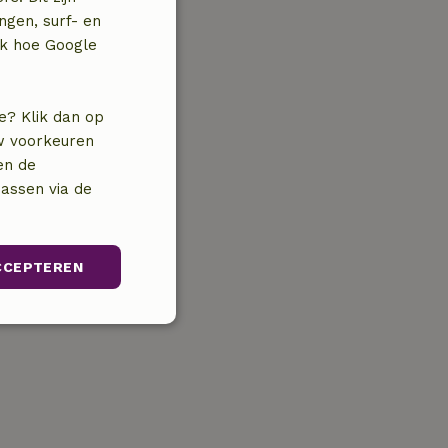
ngen, surf- en
jk hoe Google
e? Klik dan op
uw voorkeuren
en de
assen via de
CCEPTEREN
unctioneel