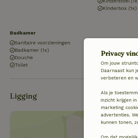
Kinderstoel (1x
Kinderbox (1x)
Badkamer
Sanitaire voorzieningen
Badkamer (1x)
Privacy vin
Douche
Om jouw struinto
Toilet
Daarnaast kun je
verbeteren en w
Als je toestemm
Ligging
inzicht krijgen
marketing cooki
advertenties. W
kunnen tonen, zo
Om dat mogelijk