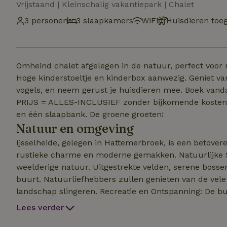
Vrijstaand | Kleinschalig vakantiepark | Chalet
3 personen
3 slaapkamers
WiFi
Huisdieren toe
Omheind chalet afgelegen in de natuur, perfect voor
Hoge kinderstoeltje en kinderbox aanwezig. Geniet va
vogels, en neem gerust je huisdieren mee. Boek vanda
PRIJS = ALLES-INCLUSIEF zonder bijkomende kosten. 
en één slaapbank. De groene groeten!
Natuur en omgeving
Ijsselheide, gelegen in Hattemerbroek, is een betove
rustieke charme en moderne gemakken. Natuurlijke Schoonheid: Ijsselheide wordt omarmd door
weelderige natuur. Uitgestrekte velden, serene bossen
buurt. Natuurliefhebbers zullen genieten van de vele
landschap slingeren. Recreatie en Ontspanning: De buurt biedt volop mogelijkheden voor recreatie en
ontspanning. Naast de prachtige natuurlijke omgeving
Lees verder
waar gezinnen kunnen genieten van hun vrije tijd. Bereikbaarheid: Ijsselheide profiteert van een gunstige