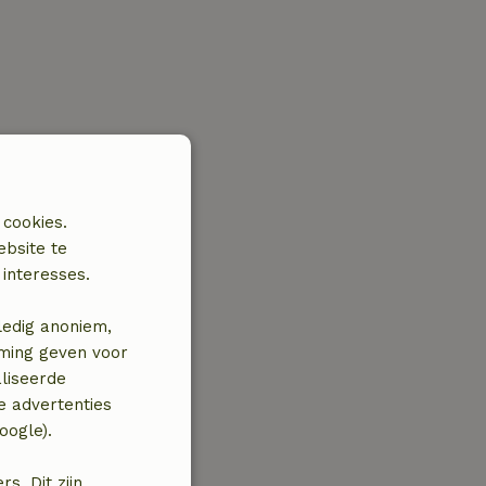
 cookies.
ebsite te
interesses.
ledig anoniem,
mming geven voor
liseerde
e advertenties
oogle).
. Dit zijn