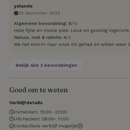
yolande
29 december 2024
Naam
Naam
_nhft_user-creat
Algemene beoordeling: 9
/10
Naam
_ga
Hele fijne en mooie plek. Leuk en gezellig ingericht.
FPID
Natuur, rust & ruimte: 4
/5
_nhftconstraint_s
lowest-price
We het enorm naar onze zin gehad en willen weer b
_uetsid
_nhft_safety-depo
Bekijk alle 3 beoordelingen
_ga_JRK1QL37RY
_uetvid
_nhftconstraint_p
policy
_ttp
Goed om te weten
_nhftconstraint_s
deposit-refund
uid
Verblijfdetails
_ttp
_nhft_privacy-pol
Inchecken: 15:00- 23:00
Uitchecken: 08:00- 11:00
FPAU
Contactloos verblijf mogelijk
IDE
ar_debug