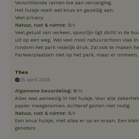
Verschillende ramen toe aan vervanging.
Het huisje voelt wel knus en gezellig aan.
Veel privacy.
Strikt noodzakelijk
accountbeheer. De w
Natuur, rust & ruimte: 3
/5
Veel geluid van verkeer, spoorlijn ligt dicht in de 
Naam
uit op een weg. Wel veel mooi natuurschoon vlak in
_pinterest_ct_ua
rondom het park redelijk druk. Zal ook te maken h
Parkeerplaatsen niet op het park, maar er omheen.
_tt_enable_cookie
Thea
CookieScriptCons
25 april 2025
Algemene beoordeling: 9
/10
Alles was aanwezig in het huisje. Voor alle zekerh
VISITOR_PRIVACY
papier meegenomen. Achteraf gezien niet nodig
Natuur, rust & ruimte: 5
/5
Een knus huisje, met alles er op en eraan. Een klei
genoten!