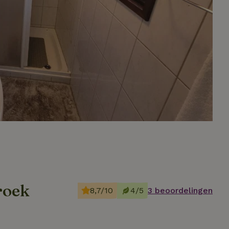
roek
8,7/10
4/5
3 beoordelingen