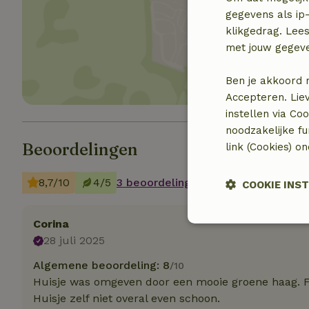
gegevens als ip-
Toon 
klikgedrag. Lees
met jouw gegev
Ben je akkoord 
Accepteren. Lie
instellen via Co
noodzakelijke f
Beoordelingen
link (Cookies) o
8,7/10
4/5
3 beoordelingen
COOKIE INS
Corina
Strikt noodzak
28 juli 2025
Algemene beoordeling: 8
/10
Huisje was omgeven door een mooie groene haag. Fij
Huisje zelf niet overal even schoon.