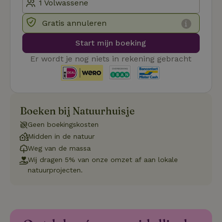
Functioneel
Gratis annuleren
Strikt noodzakelijke cookies maken de kernfunctionaliteiten
van de website mogelijk, zoals gebruikersaanmelding en
Start mijn boeking
accountbeheer. De website kan niet goed worden gebruikt
zonder de strikt noodzakelijke cookies.
Er wordt je nog niets in rekening gebracht
Aanbieder
/
Naam
Vervaldatum
Om
Domein
_pinterest_ct_ua
Pinterest Inc.
1 jaar
De
.ct.pinterest.com
wo
re
Boeken bij Natuurhuisje
Pi
Ma
Geen boekingskosten
_tt_enable_cookie
.natuurhuisje.be
3 maanden
De
Midden in de natuur
wo
o
Weg van de massa
vo
Wij dragen 5% van onze omzet af aan lokale
de
be
natuurprojecten.
ge
co
we
on
CookieScriptConsent
CookieScript
4 weken 2
De
Google
.natuurhuisje.be
dagen
wo
Privacy Policy