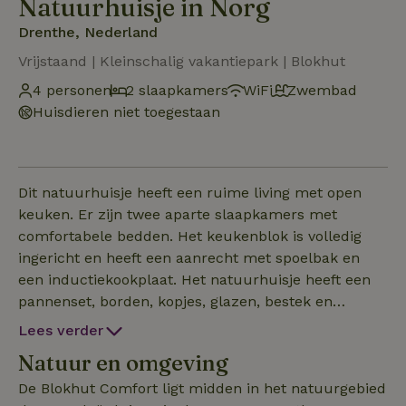
Natuurhuisje in Norg
Drenthe, Nederland
Vrijstaand | Kleinschalig vakantiepark | Blokhut
4 personen
2 slaapkamers
WiFi
Zwembad
Huisdieren niet toegestaan
Dit natuurhuisje heeft een ruime living met open
keuken. Er zijn twee aparte slaapkamers met
comfortabele bedden. Het keukenblok is volledig
ingericht en heeft een aanrecht met spoelbak en
een inductiekookplaat. Het natuurhuisje heeft een
pannenset, borden, kopjes, glazen, bestek en
kookgerei. Er zijn een filterkoffiezetapparaat,
Lees verder
waterkoker en koelkast aanwezig. In de living staat
Natuur en omgeving
een eethoek en er is voldoende kastruimte. In alle
verblijven is centrale verwarming en de Blokhut is
De Blokhut Comfort ligt midden in het natuurgebied