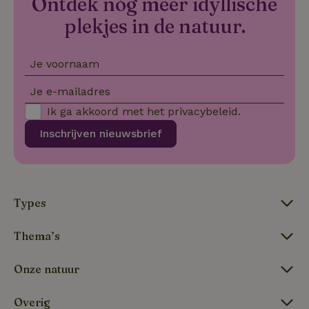
Ontdek nóg meer idyllische
do
Sc
plekjes in de natuur.
se
co
va
on
co
Je voornaam
va
Sc
Je e-mailadres
no
co
we
Ik ga akkoord met het
privacybeleid
.
VISITOR_PRIVACY_METADATA
YouTube
5 maanden
De
Inschrijven nieuwsbrief
.youtube.com
4 weken
wo
o
to
de
pr
vo
in
Types
si
He
ge
Thema’s
to
de
be
ve
Onze natuur
pr
in
hu
Overig
w