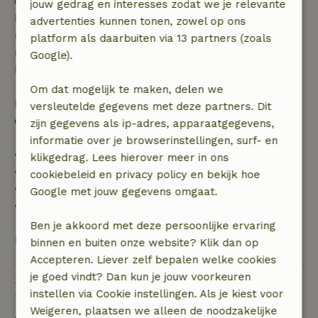
dagen voor aanvang. Bij een boeking met aanvang
jouw gedrag en interesses zodat we je relevante
binnen 28 dagen geldt gratis annuleren binnen 24
advertenties kunnen tonen, zowel op ons
uur. Bij annulering binnen gestelde periode heb je
platform als daarbuiten via 13 partners (zoals
recht op volledige terugbetaling van het
Google).
boekingsbedrag.
Om dat mogelijk te maken, delen we
Daarna krijg je een deel van de reissom en 100% van
versleutelde gegevens met deze partners. Dit
de borg terugbetaald:
zijn gegevens als ip-adres, apparaatgegevens,
informatie over je browserinstellingen, surf- en
• tot 42 dagen voor aankomst: 70% terugbetaald
klikgedrag. Lees hierover meer in ons
• 42–28 dagen voor aankomst: 40% terugbetaald
cookiebeleid en privacy policy en bekijk hoe
• 28 dagen tot de aankomstdag: 10% terugbetaald
Google met jouw gegevens omgaat.
• op de aankomstdag of later: geen terugbetaling
Ben je akkoord met deze persoonlijke ervaring
Bekijk alles
binnen en buiten onze website? Klik dan op
Accepteren. Liever zelf bepalen welke cookies
je goed vindt? Dan kun je jouw voorkeuren
Duurzaamheid
instellen via Cookie instellingen. Als je kiest voor
Weigeren, plaatsen we alleen de noodzakelijke