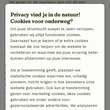
We geven er de voorkeur aan om dit een
blokhut te noemen. Het is geen huisje. Het is
Privacy vind je in de natuur!
een luxe trekkershut. Bedden oké, zeer
eenvoudige keuken, sanitair oké.
Cookies voor onderweg?
Om jouw struintocht soepel te laten verlopen,
gebruiken wij altijd functionele cookies.
Bekijk 1 beoordeling
Daarnaast kun je kiezen of je extra cookies
toestaat die ons helpen om de website te
verbeteren en waarmee we jouw ervaring beter
Goed om te weten
kunnen afstemmen op jouw interesses.
Verblijfdetails
Als je toestemming geeft, plaatsen we
Inchecken: 15:00- 22:00
statistische cookies waarmee we, volledig
Uitchecken: 07:00- 10:00
anoniem, inzicht krijgen in hoe bezoekers onze
Contactloos verblijf mogelijk
website gebruiken. Ook kun je toestemming
Gratis annuleren binnen 7 dagen
geven voor marketing cookies, deze cookies
Gratis annuleren binnen 7 dagen na bevestiging van
gebruiken we onder andere voor
je boeking, bij een boekingsaanvraag meer dan 28
gepersonaliseerde advertenties. We analyseren