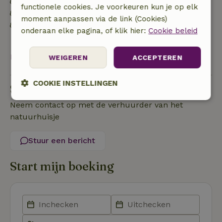
Natuurlijke isolatiematerialen
functionele cookies. Je voorkeuren kun je op elk
Gebouwd met natuurlijke bouwmaterialen
moment aanpassen via de link (Cookies)
Afval scheiden (glas, papier, plastic,
onderaan elke pagina, of klik hier:
Cookie beleid
voedselafval/biologisch)
Bekijk alles
WEIGEREN
ACCEPTEREN
COOKIE INSTELLINGEN
Stel een vraag
Strikt
Prestatie
Targeting
Neem contact op met de verhuurder van het
noodzakelijk
natuurhuisje
Stuur een bericht
Functioneel
Start mijn boeking
Strikt noodzakelijk
Prestatie
Targeting