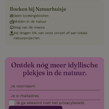
se
co
Boeken bij Natuurhuisje
va
on
Geen boekingskosten
co
va
Midden in de natuur
Sc
no
Weg van de massa
co
Wij dragen 5% van onze omzet af aan lokale
we
natuurprojecten.
VISITOR_PRIVACY_METADATA
YouTube
5 maanden
De
.youtube.com
4 weken
wo
o
to
de
pr
vo
Ontdek nóg meer idyllische
in
si
plekjes in de natuur.
He
ge
to
de
be
Je voornaam
ve
pr
in
Je e-mailadres
hu
w
Ik ga akkoord met het
privacybeleid
.
ge
to