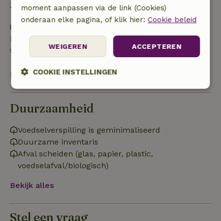
• op de aankomstdag of later: geen terugbetaling
moment aanpassen via de link (Cookies)
onderaan elke pagina, of klik hier:
Cookie beleid
Borg
Een borg van € 100,00 is van toepassing. Je wordt
WEIGEREN
ACCEPTEREN
terugbetaald na het uitchecken.
COOKIE INSTELLINGEN
Bekijk alles
Strikt
Prestatie
Targeting
noodzakelijk
Duurzaamheid
Voedselverspilling is geminimaliseerd
Functioneel
Duurzame inventaris
Afval scheiden (glas, papier, plastic,
voedselafval/biologisch)
Bekijk alles
Strikt noodzakelijk
Prestatie
Targeting
Stel een vraag