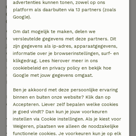
advertenties kunnen tonen, zowel op ons
Inchecken: 16:00- 21:00
platform als daarbuiten via 13 partners (zoals
Uitchecken: 08:00- 11:00
Google).
Contactloos verblijf mogelijk
Gratis annuleren binnen 7 dagen
Om dat mogelijk te maken, delen we
Gratis annuleren binnen 7 dagen na bevestiging van
versleutelde gegevens met deze partners. Dit
je boeking, bij een boekingsaanvraag meer dan 28
zijn gegevens als ip-adres, apparaatgegevens,
dagen voor aanvang. Bij een boeking met aanvang
informatie over je browserinstellingen, surf- en
binnen 28 dagen geldt gratis annuleren binnen 24
klikgedrag. Lees hierover meer in ons
uur. Bij annulering binnen gestelde periode heb je
cookiebeleid en privacy policy en bekijk hoe
recht op volledige terugbetaling van het
Google met jouw gegevens omgaat.
boekingsbedrag.
Ben je akkoord met deze persoonlijke ervaring
Daarna krijg je een deel van de reissom en 100% van
binnen en buiten onze website? Klik dan op
de borg terugbetaald:
Accepteren. Liever zelf bepalen welke cookies
je goed vindt? Dan kun je jouw voorkeuren
• tot 42 dagen voor aankomst: 70% terugbetaald
instellen via Cookie instellingen. Als je kiest voor
• 42–28 dagen voor aankomst: 40% terugbetaald
Weigeren, plaatsen we alleen de noodzakelijke
• 28 dagen tot de aankomstdag: 10% terugbetaald
functionele cookies. Je voorkeuren kun je op elk