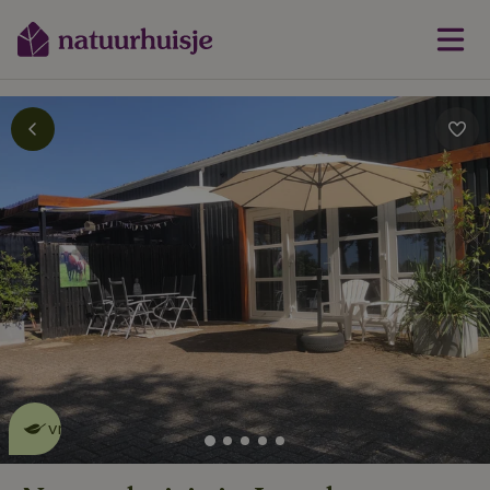
Dit natuurhuisje is eco-
vriendelijk
lees meer