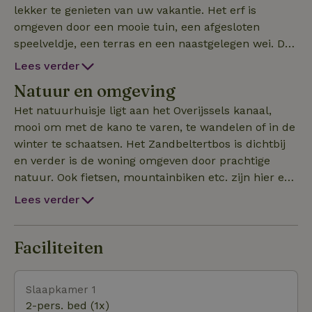
lekker te genieten van uw vakantie. Het erf is
omgeven door een mooie tuin, een afgesloten
speelveldje, een terras en een naastgelegen wei. De
ligging is aan het aan Overijssels kanaal en het
Lees verder
Marskramerpad in Lettele, dichtbij Deventer. Deze
Natuur en omgeving
stad staat bekend om zijn historie en het prachtige
en gevarieerde aanbod van authentieke winkeltjes.
Het natuurhuisje ligt aan het Overijssels kanaal,
Het natuurhuisje ligt in een buurtschap waar
mooi om met de kano te varen, te wandelen of in de
vroeger een café, molen, smid en bakker aanwezig
winter te schaatsen. Het Zandbeltertbos is dichtbij
waren. Op en langs het kanaal kunt u zich vast goed
en verder is de woning omgeven door prachtige
vermaken, maar er zijn ook vele andere activiteiten
natuur. Ook fietsen, mountainbiken etc. zijn hier erg
en bezienswaardigheden in Salland. Het
populair. De woning ligt aan het Marskramerpad en
Lees verder
appartement beschikt over eigen keuken welke
Deventer is op fietsafstand bereikbaar.
gezellig gecombineerd is met de woonkamer.
Tevens is er zithoek, douche/toilet en een ruime
Faciliteiten
slaapkamer aanwezig. Kleinere extra slaapkamer
met een volwassenbed, wastafel en raam is alleen
Slaapkamer 1
via de zeer grote slaapkamer te bereiken.
2-pers. bed (1x)