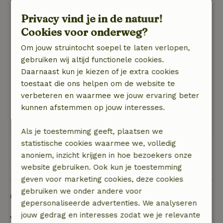
Algemene beoordeling: 9
/10
Privacy vind je in de natuur!
Goed en ruim vakantie appartement, dat staat
Cookies voor onderweg?
in een buurtschap nabij Lettele
Natuur, rust & ruimte: 5
/5
Om jouw struintocht soepel te laten verlopen,
Keurig net en schoon appartement. De eigenaar
gebruiken wij altijd functionele cookies.
was vriendelijk en behulpzaam
Daarnaast kun je kiezen of je extra cookies
Mooie omgeving aan het kanaal. De twee goed
toestaat die ons helpen om de website te
verzorgde lakenvelder koeien in de wei bij het
verbeteren en waarmee we jouw ervaring beter
appartement was een heel mooie
kunnen afstemmen op jouw interesses.
bijkomstigheid. Prima uitgangspunt voor mooie
fietstochten.
Als je toestemming geeft, plaatsen we
statistische cookies waarmee we, volledig
anoniem, inzicht krijgen in hoe bezoekers onze
Bekijk alle 34 beoordelingen
website gebruiken. Ook kun je toestemming
geven voor marketing cookies, deze cookies
gebruiken we onder andere voor
Goed om te weten
gepersonaliseerde advertenties. We analyseren
jouw gedrag en interesses zodat we je relevante
Verblijfdetails