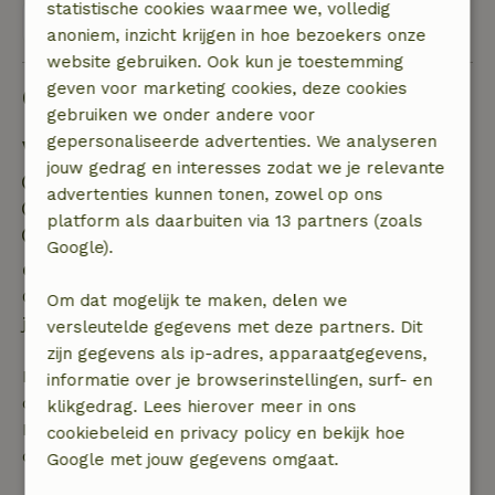
statistische cookies waarmee we, volledig
Bekijk alle 6 beoordelingen
anoniem, inzicht krijgen in hoe bezoekers onze
website gebruiken. Ook kun je toestemming
geven voor marketing cookies, deze cookies
Goed om te weten
gebruiken we onder andere voor
gepersonaliseerde advertenties. We analyseren
Verblijfdetails
jouw gedrag en interesses zodat we je relevante
Inchecken: 15:00- 23:00
advertenties kunnen tonen, zowel op ons
Uitchecken: 07:00- 11:00
platform als daarbuiten via 13 partners (zoals
Contactloos verblijf mogelijk
Google).
Gratis annuleren binnen 24 uur
Gratis annuleren binnen 24 uur na bevestiging van
Om dat mogelijk te maken, delen we
je boeking.
versleutelde gegevens met deze partners. Dit
zijn gegevens als ip-adres, apparaatgegevens,
Bij annulering binnen gestelde periode heb je recht
informatie over je browserinstellingen, surf- en
op volledige terugbetaling van het boekingsbedrag.
klikgedrag. Lees hierover meer in ons
Daarna krijg je een deel van de reissom en 100% van
cookiebeleid en privacy policy en bekijk hoe
de borg terugbetaald:
Google met jouw gegevens omgaat.