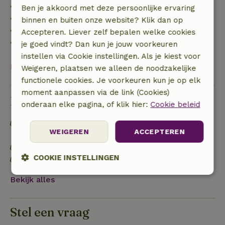
• tot 42 dagen voor aankomst: 70% terugbetaald
Ben je akkoord met deze persoonlijke ervaring
• 42–28 dagen voor aankomst: 40% terugbetaald
binnen en buiten onze website? Klik dan op
• 28 dagen tot de aankomstdag: 10% terugbetaald
Accepteren. Liever zelf bepalen welke cookies
• op de aankomstdag of later: geen terugbetaling
je goed vindt? Dan kun je jouw voorkeuren
instellen via Cookie instellingen. Als je kiest voor
Bekijk alles
Weigeren, plaatsen we alleen de noodzakelijke
functionele cookies. Je voorkeuren kun je op elk
moment aanpassen via de link (Cookies)
Duurzaamheid
onderaan elke pagina, of klik hier:
Cookie beleid
Off grid of voorzien van 100% hernieuwbare
WEIGEREN
ACCEPTEREN
energie
Natuurlijke isolatiematerialen
COOKIE INSTELLINGEN
Gebouwd met natuurlijke bouwmaterialen
Strikt
Prestatie
Targeting
Bekijk alles
noodzakelijk
Stel een vraag