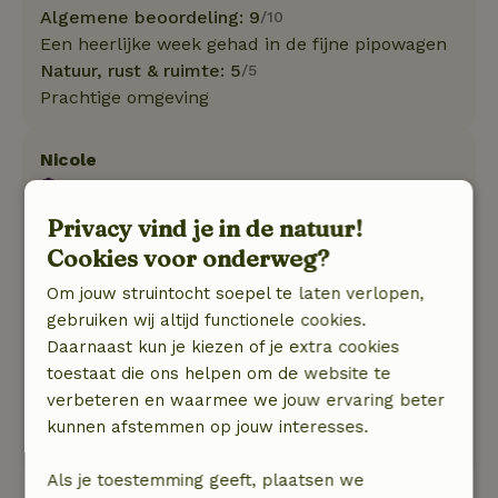
Algemene beoordeling: 9
/10
Een heerlijke week gehad in de fijne pipowagen
Natuur, rust & ruimte: 5
/5
Prachtige omgeving
Nicole
29 december 2025
Privacy vind je in de natuur!
Algemene beoordeling: 10
/10
Alles was wat we hoopte dat het zou zijn.
Cookies voor onderweg?
Natuur, rust & ruimte: 5
/5
Om jouw struintocht soepel te laten verlopen,
De pipowagen was met zorg ingericht, warm en
gebruiken wij altijd functionele cookies.
knus. Alles zat erin wat je nodig hebt en zelfs
Daarnaast kun je kiezen of je extra cookies
meer. We hebben genoten van de rust en de
toestaat die ons helpen om de website te
natuur om ons heen en heerlijk kunnen
verbeteren en waarmee we jouw ervaring beter
wandelen.
kunnen afstemmen op jouw interesses.
Zeker de moeite waard om terug te komen.
Als je toestemming geeft, plaatsen we