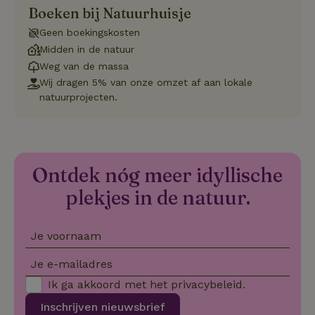
vo
Boeken bij Natuurhuisje
de
be
Geen boekingskosten
ge
co
Midden in de natuur
we
on
Weg van de massa
Wij dragen 5% van onze omzet af aan lokale
CookieScriptConsent
CookieScript
4 weken 2
De
Google
.natuurhuisje.be
dagen
wo
natuurprojecten.
Privacy Policy
do
Sc
se
co
va
on
co
Ontdek nóg meer idyllische
va
Sc
plekjes in de natuur.
no
co
we
Je voornaam
VISITOR_PRIVACY_METADATA
YouTube
5 maanden
De
.youtube.com
4 weken
wo
o
Je e-mailadres
to
de
Ik ga akkoord met het
privacybeleid
.
pr
vo
in
Inschrijven nieuwsbrief
si