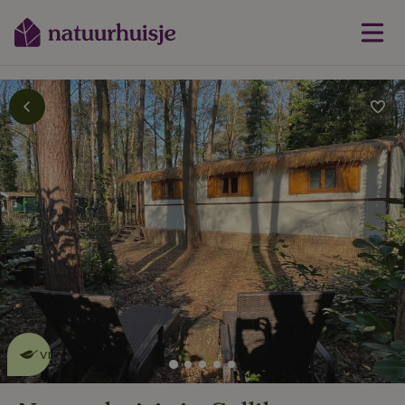
Dit natuurhuisje is eco-
vriendelijk
lees meer