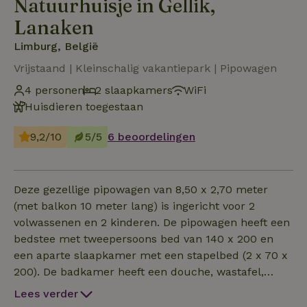
Natuurhuisje in Gellik,
Lanaken
Limburg, België
Vrijstaand | Kleinschalig vakantiepark | Pipowagen
4 personen
2 slaapkamers
WiFi
Huisdieren toegestaan
9,2/10
5/5
6 beoordelingen
Deze gezellige pipowagen van 8,50 x 2,70 meter
(met balkon 10 meter lang) is ingericht voor 2
volwassenen en 2 kinderen. De pipowagen heeft een
bedstee met tweepersoons bed van 140 x 200 en
een aparte slaapkamer met een stapelbed (2 x 70 x
200). De badkamer heeft een douche, wastafel,
toilet en handdoekenradiator. Er is een woonkamer
Lees verder
met ruime driezitsbank, opklapbare eettafel en 4