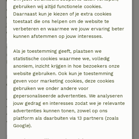
gebruiken wij altijd functionele cookies.
Gratis annuleren binnen 7 dagen
Daarnaast kun je kiezen of je extra cookies
Gratis annuleren binnen 7 dagen na bevestiging van
toestaat die ons helpen om de website te
je boeking, bij een boekingsaanvraag meer dan 28
verbeteren en waarmee we jouw ervaring beter
dagen voor aanvang. Bij een boeking met aanvang
kunnen afstemmen op jouw interesses.
binnen 28 dagen geldt gratis annuleren binnen 24
uur. Bij annulering binnen gestelde periode heb je
Als je toestemming geeft, plaatsen we
recht op volledige terugbetaling van het
statistische cookies waarmee we, volledig
boekingsbedrag.
anoniem, inzicht krijgen in hoe bezoekers onze
website gebruiken. Ook kun je toestemming
Daarna krijg je een deel van de reissom en 100% van
geven voor marketing cookies, deze cookies
de borg terugbetaald:
gebruiken we onder andere voor
gepersonaliseerde advertenties. We analyseren
• tot 42 dagen voor aankomst: 70% terugbetaald
jouw gedrag en interesses zodat we je relevante
• 42–28 dagen voor aankomst: 40% terugbetaald
advertenties kunnen tonen, zowel op ons
• 28 dagen tot de aankomstdag: 10% terugbetaald
platform als daarbuiten via 13 partners (zoals
• op de aankomstdag of later: geen terugbetaling
Google).
Bekijk alles