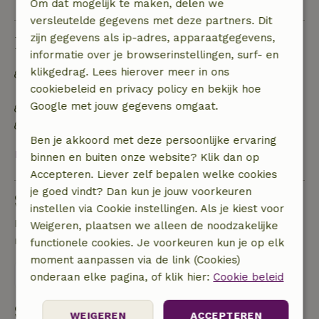
Om dat mogelijk te maken, delen we
versleutelde gegevens met deze partners. Dit
zijn gegevens als ip-adres, apparaatgegevens,
Duurzaamheid
informatie over je browserinstellingen, surf- en
klikgedrag. Lees hierover meer in ons
Afval scheiden (glas, papier, plastic,
cookiebeleid en privacy policy en bekijk hoe
voedselafval/biologisch)
Google met jouw gegevens omgaat.
Geen plastic voor eenmalig gebruik
Geen plastic (water)flessen voor eenmalig gebruik
Ben je akkoord met deze persoonlijke ervaring
Bekijk alles
binnen en buiten onze website? Klik dan op
Accepteren. Liever zelf bepalen welke cookies
je goed vindt? Dan kun je jouw voorkeuren
Stel een vraag
instellen via Cookie instellingen. Als je kiest voor
Neem contact op met de verhuurder van het
Weigeren, plaatsen we alleen de noodzakelijke
natuurhuisje
functionele cookies. Je voorkeuren kun je op elk
moment aanpassen via de link (Cookies)
Stuur een bericht
onderaan elke pagina, of klik hier:
Cookie beleid
Start mijn boeking
WEIGEREN
ACCEPTEREN