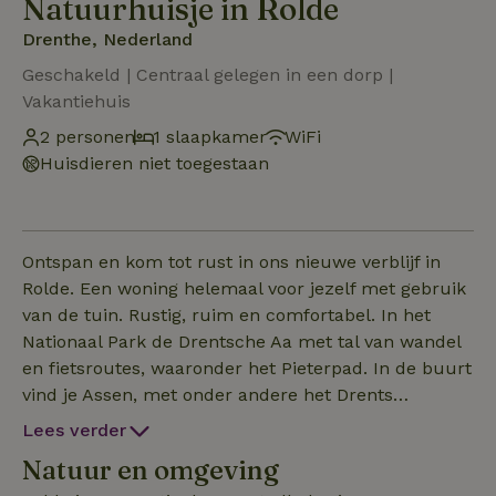
Natuurhuisje in Rolde
Drenthe, Nederland
Geschakeld | Centraal gelegen in een dorp |
Vakantiehuis
2 personen
1 slaapkamer
WiFi
Huisdieren niet toegestaan
Ontspan en kom tot rust in ons nieuwe verblijf in
Rolde. Een woning helemaal voor jezelf met gebruik
van de tuin. Rustig, ruim en comfortabel. In het
Nationaal Park de Drentsche Aa met tal van wandel
en fietsroutes, waaronder het Pieterpad. In de buurt
vind je Assen, met onder andere het Drents
Museum en de TT op nog geen tien minuten rijden.
Lees verder
Groningen, met het prachtige Gronings museum ligt
Natuur en omgeving
op nog geen half uur. Alle basisvoorzieningen zijn in