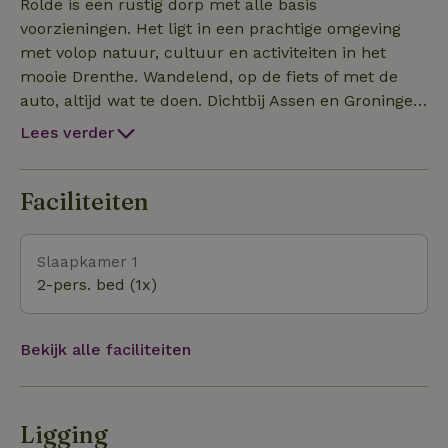
het dorp aanwezig. Het verblijf is helemaal nieuw en
Rolde is een rustig dorp met alle basis
dat betekent dat ook het groen rondom nog weer op
voorzieningen. Het ligt in een prachtige omgeving
moet komen. We kijken uit naar de lente!
met volop natuur, cultuur en activiteiten in het
mooie Drenthe. Wandelend, op de fiets of met de
auto, altijd wat te doen. Dichtbij Assen en Groningen.
Rolde ligt op een van de lagere ruggen (de
Lees verder
Rolderrug) van het Hondsrug Geopark en in het
Nationaal Park Drentsche Aa. Dichtbij vind je de
Hunebedden, het Balloërveld met de Schaapskooi,
Faciliteiten
bos, heide en het boerenland.
Slaapkamer 1
2-pers. bed (1x)
Bekijk alle faciliteiten
Ligging