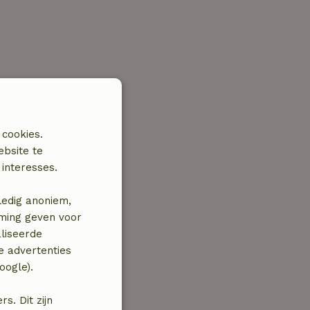
 cookies.
ebsite te
interesses.
ledig anoniem,
mming geven voor
liseerde
e advertenties
oogle).
. Dit zijn