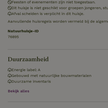
Feesten of evenementen zijn niet toegestaan.
Dit huisje is niet geschikt voor groepen jongeren, 
Naam
Naam
Afval scheiden is verplicht in dit huisje.
_nhft_user-creat
Naam
_ga
Aanvullende huisregels worden vermeld bij de algeme
FPID
_nhftconstraint_s
Natuurhuisje-ID
lowest-price
76895
_uetsid
_nhft_safety-depo
_ga_JRK1QL37RY
Duurzaamheid
_uetvid
_nhftconstraint_p
policy
_ttp
Energie label: A
_nhftconstraint_s
Gebouwd met natuurlijke bouwmaterialen
deposit-refund
uid
Duurzame inventaris
_ttp
_nhft_privacy-pol
Bekijk alles
FPAU
IDE
ar_debug