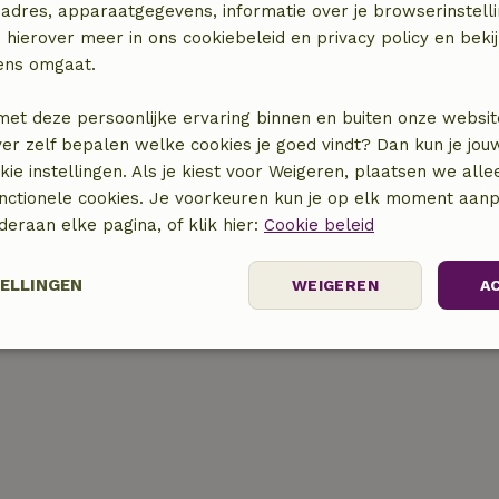
adres, apparaatgegevens, informatie over je browserinstelli
 hierover meer in ons cookiebeleid en privacy policy en beki
ens omgaat.
bben een heerlijk verblijf gehad!
met deze persoonlijke ervaring binnen en buiten onze websit
ver zelf bepalen welke cookies je goed vindt? Dan kun je jo
okie instellingen. Als je kiest voor Weigeren, plaatsen we alle
unctionele cookies. Je voorkeuren kun je op elk moment aanp
nderaan elke pagina, of klik hier:
Cookie beleid
TELLINGEN
WEIGEREN
A
elijk
Prestatie
Targeting
F