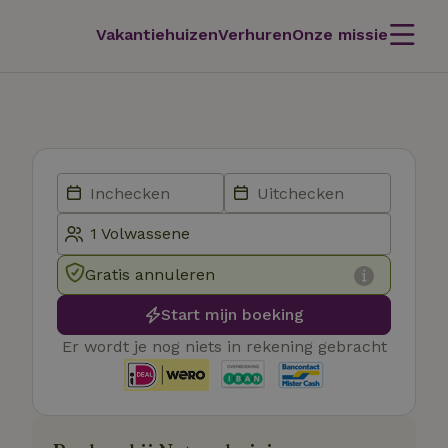
Vakantiehuizen
Verhuren
Onze missie
Gratis annuleren
Start mijn boeking
Er wordt je nog niets in rekening gebracht