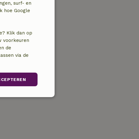
ngen, surf- en
jk hoe Google
e? Klik dan op
uw voorkeuren
en de
assen via de
CCEPTEREN
unctioneel