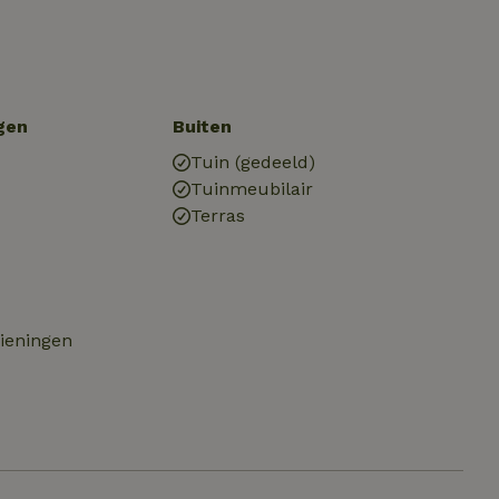
gen
Buiten
Tuin (gedeeld)
Tuinmeubilair
Terras
zieningen