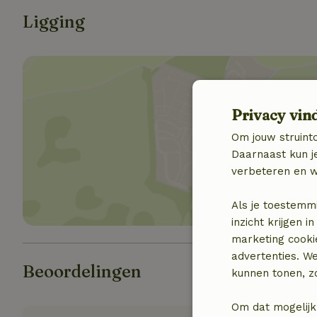
Ligging
Privacy vin
Om jouw struinto
Toon 
Daarnaast kun je
verbeteren en w
Als je toestemm
inzicht krijgen
marketing cooki
advertenties. W
Beoordelingen
kunnen tonen, zo
Om dat mogelijk