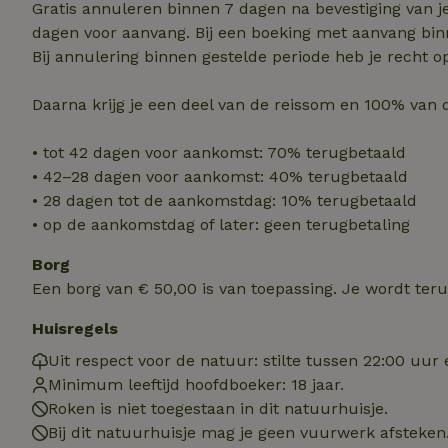
Gratis annuleren binnen 7 dagen na bevestiging van j
dagen voor aanvang. Bij een boeking met aanvang bin
Strikt noodzakelijk
Bij annulering binnen gestelde periode heb je recht o
accountbeheer. De w
Naam
Daarna krijg je een deel van de reissom en 100% van 
_pinterest_ct_ua
• tot 42 dagen voor aankomst: 70% terugbetaald
• 42–28 dagen voor aankomst: 40% terugbetaald
_tt_enable_cookie
• 28 dagen tot de aankomstdag: 10% terugbetaald
• op de aankomstdag of later: geen terugbetaling
CookieScriptCons
Borg
Een borg van € 50,00 is van toepassing. Je wordt ter
VISITOR_PRIVACY
Huisregels
Uit respect voor de natuur: stilte tussen 22:00 uur
Minimum leeftijd hoofdboeker: 18 jaar.
Roken is niet toegestaan in dit natuurhuisje.
Bij dit natuurhuisje mag je geen vuurwerk afsteken