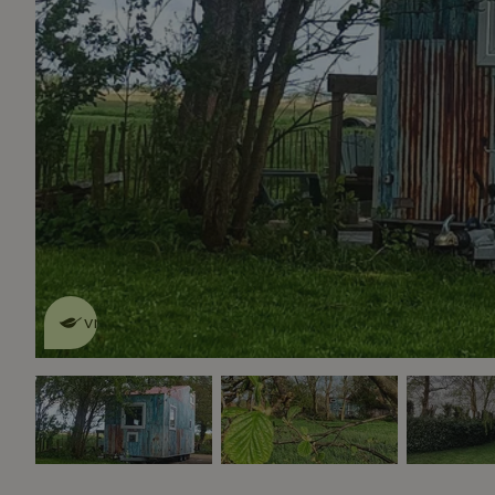
Dit natuurhuisje is eco-
vriendelijk
lees meer