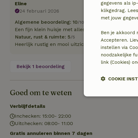
gegevens als ip-
Eline
klikgedrag. Lees
24 februari 2026
met jouw gegev
Algemene beoordeling: 10
/10
Een fijn klein huisje met alles erop en eraan. We he
Ben je akkoord 
Natuur, rust & ruimte: 5
/5
Accepteren. Lie
Heerlijk rustig en mooi uitzicht.
instellen via Co
noodzakelijke f
link (Cookies) o
Bekijk 1 beoordeling
COOKIE INS
Goed om te weten
Strikt noodzak
Verblijfdetails
Inchecken: 15:00- 22:00
Uitchecken: 08:00- 11:00
Gratis annuleren binnen 7 dagen