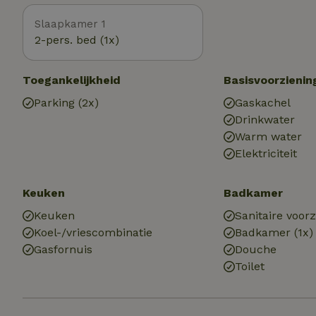
Slaapkamer 1
2-pers. bed (1x)
Toegankelijkheid
Basisvoorzienin
Parking (2x)
Gaskachel
Drinkwater
Warm water
Elektriciteit
Keuken
Badkamer
Keuken
Sanitaire voor
Koel-/vriescombinatie
Badkamer (1x)
Gasfornuis
Douche
Toilet