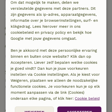
Om dat mogelijk te maken, delen we
versleutelde gegevens met deze partners. Dit
zijn gegevens als ip-adres, apparaatgegevens,
Duurzaamheid
informatie over je browserinstellingen, surf- en
klikgedrag. Lees hierover meer in ons
Energie label: A
cookiebeleid en privacy policy en bekijk hoe
Off grid of voorzien van 100% hernieuwbare
Google met jouw gegevens omgaat.
energie
Natuurlijke isolatiematerialen
Ben je akkoord met deze persoonlijke ervaring
Bekijk alles
binnen en buiten onze website? Klik dan op
Accepteren. Liever zelf bepalen welke cookies
je goed vindt? Dan kun je jouw voorkeuren
Stel een vraag
instellen via Cookie instellingen. Als je kiest voor
Neem contact op met de verhuurder van het
Weigeren, plaatsen we alleen de noodzakelijke
natuurhuisje
functionele cookies. Je voorkeuren kun je op elk
moment aanpassen via de link (Cookies)
Stuur een bericht
onderaan elke pagina, of klik hier:
Cookie beleid
Start mijn boeking