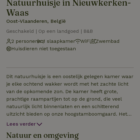
Natuurhuisje in Nieuwkerken-
Waas
Oost-Vlaanderen, België
Geschakeld | Op een landgoed | B&B
2 personen
1 slaapkamer
WiFi
Zwembad
Huisdieren niet toegestaan
Dit natuurhuisje is een oostelijk gelegen kamer waar
je elke ochtend wakker wordt met het zachte licht
van de opkomende zon. De kamer heeft grote,
prachtige raampartijen tot op de grond, die veel
natuurlijk licht binnenlaten en een schitterend
uitzicht bieden op onze hoogstamboomgaard. Het
natuurhuisje beschikt over een eigen moderne
Lees verder
badkamer met een ruime inloopdouche, perfect
Natuur en omgeving
voor ultiem comfort en privacy. Vanuit de kamer