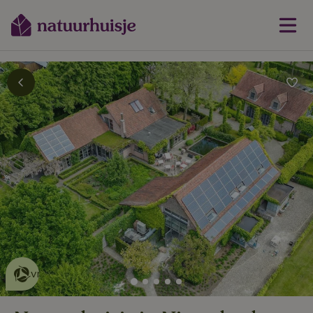
Dit natuurhuisje is eco-
vriendelijk
lees meer