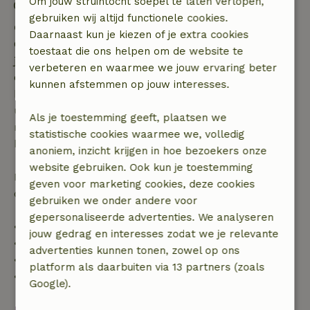
Om jouw struintocht soepel te laten verlopen,
Vuurwerkvrije omgeving
gebruiken wij altijd functionele cookies.
Gratis annuleren binnen 7 dagen
Daarnaast kun je kiezen of je extra cookies
Gratis annuleren binnen 7 dagen na bevestiging van
toestaat die ons helpen om de website te
je boeking, bij een boekingsaanvraag meer dan 28
verbeteren en waarmee we jouw ervaring beter
dagen voor aanvang. Bij een boeking met aanvang
kunnen afstemmen op jouw interesses.
binnen 28 dagen geldt gratis annuleren binnen 24
uur. Bij annulering binnen gestelde periode heb je
Als je toestemming geeft, plaatsen we
recht op volledige terugbetaling van het
statistische cookies waarmee we, volledig
boekingsbedrag.
anoniem, inzicht krijgen in hoe bezoekers onze
website gebruiken. Ook kun je toestemming
Daarna krijg je een deel van de reissom en 100% van
geven voor marketing cookies, deze cookies
de borg terugbetaald:
gebruiken we onder andere voor
gepersonaliseerde advertenties. We analyseren
• tot 42 dagen voor aankomst: 70% terugbetaald
jouw gedrag en interesses zodat we je relevante
• 42–28 dagen voor aankomst: 40% terugbetaald
advertenties kunnen tonen, zowel op ons
• 28 dagen tot de aankomstdag: 10% terugbetaald
platform als daarbuiten via 13 partners (zoals
• op de aankomstdag of later: geen terugbetaling
Google).
Bekijk alles