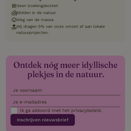
va
Geen boekingskosten
on
co
Midden in de natuur
va
Weg van de massa
Sc
no
Wij dragen 5% van onze omzet af aan lokale
co
we
natuurprojecten.
VISITOR_PRIVACY_METADATA
YouTube
5 maanden
De
.youtube.com
4 weken
wo
o
to
de
pr
Ontdek nóg meer idyllische
vo
in
plekjes in de natuur.
si
He
ge
to
de
Je voornaam
be
ve
Je e-mailadres
pr
in
Ik ga akkoord met het
privacybeleid
.
hu
w
ge
Inschrijven nieuwsbrief
to
se