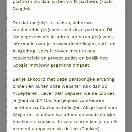
platform als daarbuiten via 13 partners (zoals
Google).
Goed om te weten
Om dat mogelijk te maken, delen we
versleutelde gegevens met deze partners. Dit
Verblijfdetails
zijn gegevens als ip-adres, apparaatgegevens,
Inchecken: 15:00- 22:00
informatie over je browserinstellingen, surf- en
Uitchecken: 07:00- 11:00
klikgedrag. Lees hierover meer in ons
Contactloos verblijf mogelijk
cookiebeleid en privacy policy en bekijk hoe
Vuurwerkvrije omgeving
Google met jouw gegevens omgaat.
Gratis annuleren binnen 24 uur
Gratis annuleren binnen 24 uur na bevestiging van
Ben je akkoord met deze persoonlijke ervaring
je boeking.
binnen en buiten onze website? Klik dan op
Accepteren. Liever zelf bepalen welke cookies
Bij annulering binnen gestelde periode heb je recht
je goed vindt? Dan kun je jouw voorkeuren
op volledige terugbetaling van het boekingsbedrag.
instellen via Cookie instellingen. Als je kiest voor
Daarna krijg je een deel van de reissom en 100% van
Weigeren, plaatsen we alleen de noodzakelijke
de borg terugbetaald:
functionele cookies. Je voorkeuren kun je op elk
moment aanpassen via de link (Cookies)