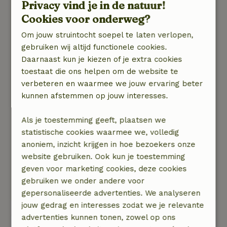
Privacy vind je in de natuur!
Algemene beoordeling: 9
Cookies voor onderweg?
/10
Leuk ingerichte moderne chalet! Enkel de zetels
Om jouw struintocht soepel te laten verlopen,
vonden we wat minder comfortabel om s
gebruiken wij altijd functionele cookies.
avonds lekker in uit te rusten.
Daarnaast kun je kiezen of je extra cookies
Natuur, rust & ruimte: 5
/5
toestaat die ons helpen om de website te
Een zeer fijn plekje om tot rust te komen.
verbeteren en waarmee we jouw ervaring beter
Knusse kleine chalet, die toch veel ruimte en
kunnen afstemmen op jouw interesses.
alle comfort biedt, met heerlijke sauna en
jaccusi. Het vakantiepark was een oase van rust,
Als je toestemming geeft, plaatsen we
je wandelt van hieruit meteen de bossen in.
statistische cookies waarmee we, volledig
Onze honden hebben zich goed vermaakt en
anoniem, inzicht krijgen in hoe bezoekers onze
voor ons een fijn ontspannen weekend. Met
website gebruiken. Ook kun je toestemming
stralend weer. Een beetje jammer dat de
geven voor marketing cookies, deze cookies
kantine net z&#039;n jaarlijks verlof had...
gebruiken we onder andere voor
Maar zeker voor herhaling vatbaar!
gepersonaliseerde advertenties. We analyseren
jouw gedrag en interesses zodat we je relevante
advertenties kunnen tonen, zowel op ons
Bekijk alle 26 beoordelingen