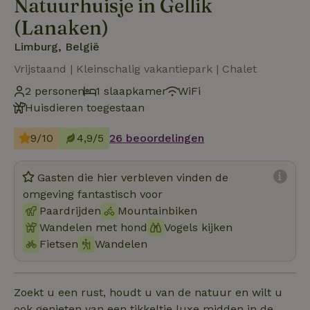
Natuurhuisje in Gellik
(Lanaken)
Limburg, België
Vrijstaand | Kleinschalig vakantiepark | Chalet
2 personen
1 slaapkamer
WiFi
Huisdieren toegestaan
9/10
4,9/5
26 beoordelingen
Gasten die hier verbleven vinden de
omgeving fantastisch voor
Paardrijden
Mountainbiken
Wandelen met hond
Vogels kijken
Fietsen
Wandelen
Zoekt u een rust, houdt u van de natuur en wilt u
ook genieten van een tikkeltje luxe midden in de