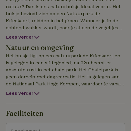
natuur? Dan is ons natuurhuisje ideaal voor u. Het
huisje bevindt zich op een Natuurpark de
Krieckaert, midden in het groen. Wanneer je in de
ochtend wakker wordt, hoor je alleen de vogeltjes
fluiten, dit is een heel rustig en stil park waar
Lees verder
absolute stilte gevraagd wordt tussen 22 u en 8 u.
Natuur en omgeving
Ons huisje is heel hondvriendelijk, wij laten
standaard 3 honden toe, meer is op aanvraag, er is
Het huisje ligt op een natuurpark de Krieckaert en
een omheining van 1 m 50 hoogte aan de voorzijde
is gelegen in een stiltegebied, na 22u heerst er
van de woning. Waar ze een mooi stukje hebben om
absolute rust in het chaletpark. Het Chaletpark is
te lopen, snuffelen en te genieten samen met hun
geen domein met dagrecreatie. Het is gelegen aan
baasje. Standaard kan u genieten van een
de Nationaal Park Hoge Kempen, waardoor je vanaf
Infraroodsauna voor 2 personen en een bubbelbad
het domein mooie wandelingen kan maken in
Lees verder
voor 2 midden in de slaapkamer, het bed wordt
volledig natuurgebied. Het nationaal Park Hoge
standaard opgedekt en is 2 m breed. Tussen de
Kempen heeft zo'n 220 km wandelroutes. Op het
woonruimte, slaapkamer en keuken zijn er geen
recreatiedomein is er een taverne aanwezig waar
Faciliteiten
deuren, alles loopt in elkaar. Dit geeft een leuk
honden meer dan welkom zijn. Op 6 km is er een
ruimtelijk hotelgevoel.
zwemmeer is voor de honden deze kom je tijdens
Slaapkamer 1