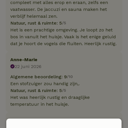
compleet met alles erop en eraan, zelfs een
vaatwasser. De jaccuzi en sauna maken het
verblijf helemaal zen.
Natuur, rust & ruimte: 5
/5
Het is een prachtige omgeving. Je loopt zo het
bos in vanuit het huisje. Vaak is het enige geluid
dat je hoort de vogels die fluiten. Heerlijk rustig.
Anne-Marie
22 juni 2026
Algemene beoordeling: 9
/10
Een stofzuiger zou handig zijn,.
Natuur, rust & ruimte: 5
/5
Het was heerlijk rustig en draaglijke
temperatuur in het huisje.
Sandra
20 maart 2026