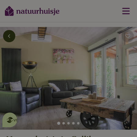
Dit natuurhuisje is eco-
vriendelijk
lees meer