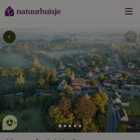
Dit natuurhuisje is eco-
vriendelijk
lees meer