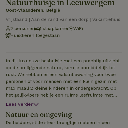
Natuurhuisje in Leeuwergem
Oost-Vlaanderen, België
Vrijstaand | Aan de rand van een dorp | Vakantiehuis
2 personen
1 slaapkamer
WiFi
Huisdieren toegestaan
In dit luxueuze boshuisje met een prachtig uitzicht
op de omliggende natuur, kom je onmiddellijk tot
rust. We hebben er een vakantiewoning voor twee
personen of voor mensen met een klein gezin met
maximaall 2 kleine kinderen in ondergebracht. Op
het gelijkvloers heb je een ruime leefruimte met
een salon, vanwaar je een prachtig zicht hebt op de
Lees verder
vallei, en ook een volledig ingerichte keuken. Het
Natuur en omgeving
slaap- en badkamergedeelte met boxspring bed en
ruime inloopdouche (2 m) bevinden zich op de
De heldere, stille sfeer brengt je meteen in een