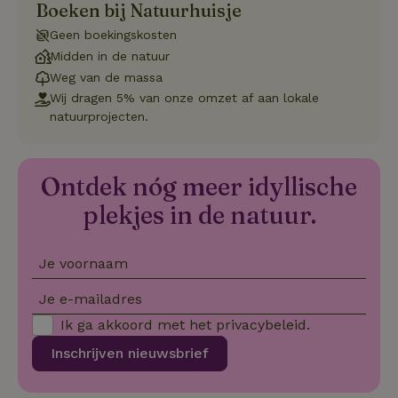
Boeken bij Natuurhuisje
Aanbieder
/
Naam
Vervaldatum
Om
Domein
Geen boekingskosten
_pinterest_ct_ua
Pinterest Inc.
1 jaar
De
Midden in de natuur
.ct.pinterest.com
wo
re
Weg van de massa
Pi
Wij dragen 5% van onze omzet af aan lokale
Ma
natuurprojecten.
_tt_enable_cookie
.natuurhuisje.be
3 maanden
De
wo
o
vo
de
Ontdek nóg meer idyllische
be
ge
plekjes in de natuur.
co
we
on
Je voornaam
CookieScriptConsent
CookieScript
4 weken 2
De
Google
.natuurhuisje.be
dagen
wo
Privacy Policy
do
Je e-mailadres
Sc
se
Ik ga akkoord met het
privacybeleid
.
co
va
Inschrijven nieuwsbrief
on
co
va
Sc