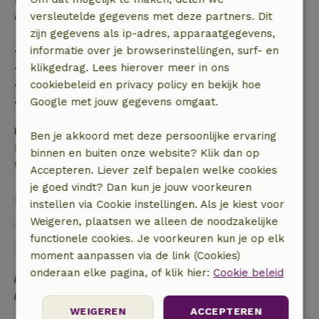
de borg terugbetaald:
versleutelde gegevens met deze partners. Dit
zijn gegevens als ip-adres, apparaatgegevens,
• tot 42 dagen voor aankomst: 70% terugbetaald
informatie over je browserinstellingen, surf- en
• 42–28 dagen voor aankomst: 40% terugbetaald
klikgedrag. Lees hierover meer in ons
• 28 dagen tot de aankomstdag: 10% terugbetaald
cookiebeleid en privacy policy en bekijk hoe
• op de aankomstdag of later: geen terugbetaling
Google met jouw gegevens omgaat.
Borg
Ben je akkoord met deze persoonlijke ervaring
Een borg van € 250,00 is van toepassing. Je wordt
binnen en buiten onze website? Klik dan op
terugbetaald na het uitchecken.
Accepteren. Liever zelf bepalen welke cookies
je goed vindt? Dan kun je jouw voorkeuren
Bekijk alles
instellen via Cookie instellingen. Als je kiest voor
Weigeren, plaatsen we alleen de noodzakelijke
functionele cookies. Je voorkeuren kun je op elk
Duurzaamheid
moment aanpassen via de link (Cookies)
onderaan elke pagina, of klik hier:
Cookie beleid
Energie label: C
Off grid of voorzien van 100% hernieuwbare
WEIGEREN
ACCEPTEREN
energie