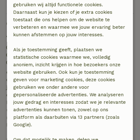
Bekijk 1 beoordeling
gebruiken wij altijd functionele cookies.
Daarnaast kun je kiezen of je extra cookies
toestaat die ons helpen om de website te
Goed om te weten
verbeteren en waarmee we jouw ervaring beter
kunnen afstemmen op jouw interesses.
Verblijfdetails
Inchecken: 15:00- 22:00
Als je toestemming geeft, plaatsen we
Uitchecken: 07:00- 11:00
statistische cookies waarmee we, volledig
Contactloos verblijf mogelijk
anoniem, inzicht krijgen in hoe bezoekers onze
Gratis annuleren binnen 7 dagen
website gebruiken. Ook kun je toestemming
Gratis annuleren binnen 7 dagen na bevestiging van
geven voor marketing cookies, deze cookies
je boeking, bij een boekingsaanvraag meer dan 28
gebruiken we onder andere voor
dagen voor aanvang. Bij een boeking met aanvang
gepersonaliseerde advertenties. We analyseren
binnen 28 dagen geldt gratis annuleren binnen 24
jouw gedrag en interesses zodat we je relevante
uur. Bij annulering binnen gestelde periode heb je
advertenties kunnen tonen, zowel op ons
recht op volledige terugbetaling van het
platform als daarbuiten via 13 partners (zoals
boekingsbedrag.
Google).
Daarna krijg je een deel van de reissom en 100% van
Om dat mogelijk te maken, delen we