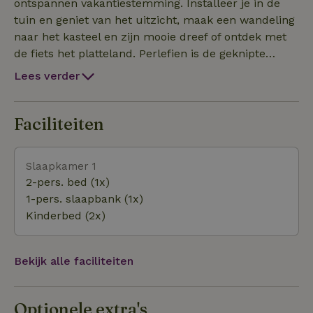
verdieping. Er is airconditioning boven en beneden
ontspannen vakantiestemming. Installeer je in de
voor een perfect klimaat het hele jaar door.
tuin en geniet van het uitzicht, maak een wandeling
naar het kasteel en zijn mooie dreef of ontdek met
de fiets het platteland. Perlefien is de geknipte
lokatie voor een vakantie of weekendje weg in
Lees verder
Vlaanderen. Een relax verwenweekend of een
sportief moment met z'n tweeën of klein gezin,
samen fietsen of wandelen in een bosrijke omgeving
Faciliteiten
naast het kasteel van Leeuwergem?
Slaapkamer 1
2-pers. bed (1x)
1-pers. slaapbank (1x)
Kinderbed (2x)
Bekijk alle faciliteiten
Optionele extra's