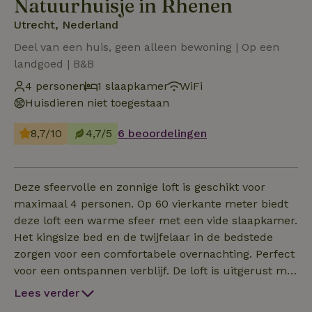
Natuurhuisje in Rhenen
Utrecht, Nederland
Deel van een huis, geen alleen bewoning | Op een
landgoed | B&B
4 personen
1 slaapkamer
WiFi
Huisdieren niet toegestaan
8,7/10
4,7/5
6 beoordelingen
Deze sfeervolle en zonnige loft is geschikt voor
maximaal 4 personen. Op 60 vierkante meter biedt
deze loft een warme sfeer met een vide slaapkamer.
Het kingsize bed en de twijfelaar in de bedstede
zorgen voor een comfortabele overnachting. Perfect
voor een ontspannen verblijf. De loft is uitgerust met
een keukenblok met koelkast, oven/magnetron,
Lees verder
koffieautomaat en cooker voor thee. Er is geen kookpla