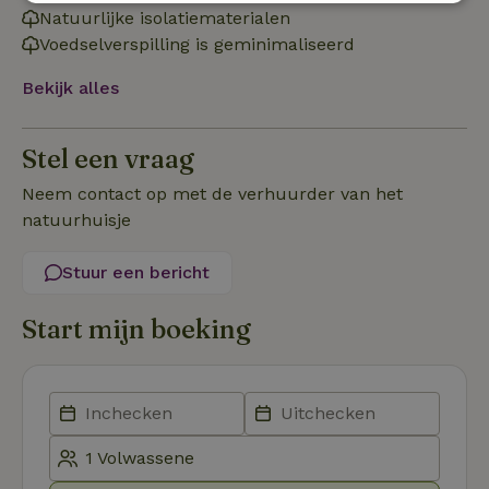
Strikt
Prestatie
Targeting
Natuurlijke isolatiematerialen
noodzakelijk
Voedselverspilling is geminimaliseerd
Bekijk alles
Functioneel
Stel een vraag
Neem contact op met de verhuurder van het
natuurhuisje
Strikt noodzakelijk
Prestatie
Targeting
Stuur een bericht
Functioneel
Start mijn boeking
Strikt noodzakelijke cookies maken de kernfunctionaliteiten
van de website mogelijk, zoals gebruikersaanmelding en
accountbeheer. De website kan niet goed worden gebruikt
zonder de strikt noodzakelijke cookies.
Aanbieder
/
Naam
Vervaldatum
Om
Domein
_pinterest_ct_ua
Pinterest Inc.
1 jaar
De
.ct.pinterest.com
wo