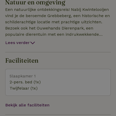
Natuur en omgeving
Een natuurlijke ontdekkingsreis! Nabij Kwintelooijen
vind je de beroemde Grebbeberg, een historische en
schilderachtige locatie met prachtige uitzichten.
Bezoek ook het Ouwehands Dierenpark, een
populaire dierentuin met een indrukwekkende
collectie dieren. De nabijgelegen Rijn biedt
Lees verder
mogelijkheden voor mooie wandelingen en
fietstochten langs de rivier. Deze regio biedt een
perfecte combinatie van natuur, avontuur en ontspann
Faciliteiten
Slaapkamer 1
2-pers. bed (1x)
Twijfelaar (1x)
Bekijk alle faciliteiten