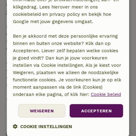
Gratis annuleren binnen 24 uur na bevestiging van
klikgedrag. Lees hierover meer in ons
je boeking.
cookiebeleid en privacy policy en bekijk hoe
Google met jouw gegevens omgaat.
Bij annulering binnen gestelde periode heb je recht
op volledige terugbetaling van het boekingsbedrag.
Ben je akkoord met deze persoonlijke ervaring
Daarna krijg je een deel van de reissom en 100% van
binnen en buiten onze website? Klik dan op
de borg terugbetaald:
Accepteren. Liever zelf bepalen welke cookies
je goed vindt? Dan kun je jouw voorkeuren
• tot 42 dagen voor aankomst: 70% terugbetaald
instellen via Cookie instellingen. Als je kiest voor
• 42–28 dagen voor aankomst: 40% terugbetaald
Weigeren, plaatsen we alleen de noodzakelijke
• 28 dagen tot de aankomstdag: 10% terugbetaald
functionele cookies. Je voorkeuren kun je op elk
• op de aankomstdag of later: geen terugbetaling
moment aanpassen via de link (Cookies)
onderaan elke pagina, of klik hier:
Cookie beleid
Bekijk alles
WEIGEREN
ACCEPTEREN
Duurzaamheid
COOKIE INSTELLINGEN
Energie label: A