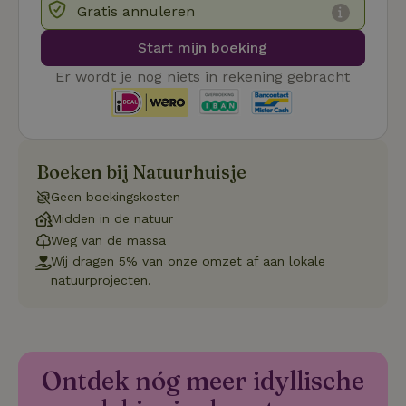
Gratis annuleren
re
Pi
Ma
Start mijn boeking
_tt_enable_cookie
.natuurhuisje.be
3 maanden
De
Er wordt je nog niets in rekening gebracht
wo
o
vo
de
be
ge
co
we
Boeken bij Natuurhuisje
on
Geen boekingskosten
CookieScriptConsent
CookieScript
4 weken 2
De
Google
.natuurhuisje.be
dagen
wo
Midden in de natuur
Privacy Policy
do
Weg van de massa
Sc
se
Wij dragen 5% van onze omzet af aan lokale
co
natuurprojecten.
va
on
co
va
Sc
no
co
we
Ontdek nóg meer idyllische
VISITOR_PRIVACY_METADATA
YouTube
5 maanden
De