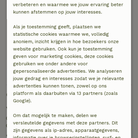
verbeteren en waarmee we jouw ervaring beter
vaatwasser hoeft aan te zetten. Het terras was
kunnen afstemmen op jouw interesses.
niet geveegd en het terrastegeltje lag vol met
zand, dus hebben we dat zelf schoongemaakt.
Als je toestemming geeft, plaatsen we
Natuur, rust & ruimte: 5
/5
statistische cookies waarmee we, volledig
Een mooie locatie en ligging, smaakvol ingericht
anoniem, inzicht krijgen in hoe bezoekers onze
en makkelijk aan te rijden. Fijn terras met een
website gebruiken. Ook kun je toestemming
heerlijk rustgevend uitzicht op de landerijen.
geven voor marketing cookies, deze cookies
gebruiken we onder andere voor
gepersonaliseerde advertenties. We analyseren
Bekijk alle 6 beoordelingen
jouw gedrag en interesses zodat we je relevante
advertenties kunnen tonen, zowel op ons
Goed om te weten
platform als daarbuiten via 13 partners (zoals
Google).
Verblijfdetails
Om dat mogelijk te maken, delen we
Inchecken: 16:00- 23:55
versleutelde gegevens met deze partners. Dit
Uitchecken: 07:00- 11:00
zijn gegevens als ip-adres, apparaatgegevens,
Gratis annuleren binnen 24 uur
informatie over je browserinstellingen, surf- en