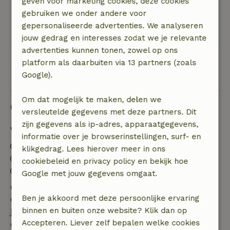
geven voor marketing cookies, deze cookies
bijv. tv, oven, afvalscheiding, huisarts enz.
gebruiken we onder andere voor
Omgeving is heerlijk om te fietsen en te
gepersonaliseerde advertenties. We analyseren
wandelen.
jouw gedrag en interesses zodat we je relevante
advertenties kunnen tonen, zowel op ons
platform als daarbuiten via 13 partners (zoals
Bekijk alle 10 beoordelingen
Google).
Om dat mogelijk te maken, delen we
Goed om te weten
versleutelde gegevens met deze partners. Dit
zijn gegevens als ip-adres, apparaatgegevens,
Verblijfdetails
informatie over je browserinstellingen, surf- en
Inchecken: 14:00- 22:00
klikgedrag. Lees hierover meer in ons
Uitchecken: 11:00- 11:05
cookiebeleid en privacy policy en bekijk hoe
Contactloos verblijf mogelijk
Google met jouw gegevens omgaat.
Gratis annuleren binnen 7 dagen
Ben je akkoord met deze persoonlijke ervaring
Gratis annuleren binnen 7 dagen na bevestiging van
binnen en buiten onze website? Klik dan op
je boeking, bij een boekingsaanvraag meer dan 28
Accepteren. Liever zelf bepalen welke cookies
dagen voor aanvang. Bij een boeking met aanvang