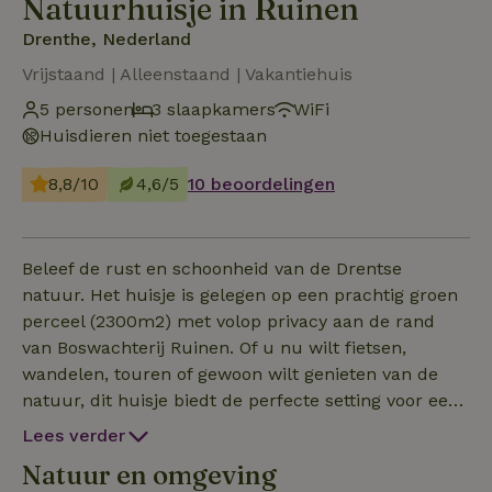
Natuurhuisje in Ruinen
Drenthe, Nederland
Vrijstaand | Alleenstaand | Vakantiehuis
5 personen
3 slaapkamers
WiFi
Huisdieren niet toegestaan
8,8/10
4,6/5
10 beoordelingen
Beleef de rust en schoonheid van de Drentse
natuur. Het huisje is gelegen op een prachtig groen
perceel (2300m2) met volop privacy aan de rand
van Boswachterij Ruinen. Of u nu wilt fietsen,
wandelen, touren of gewoon wilt genieten van de
natuur, dit huisje biedt de perfecte setting voor een
ontspannen verblijf. Ook geschikt voor gezinnen.
Lees verder
Geniet met het hele gezin in deze prachtige woning.
Natuur en omgeving
Kinderbedje, bad en stoel aanwezig en vele