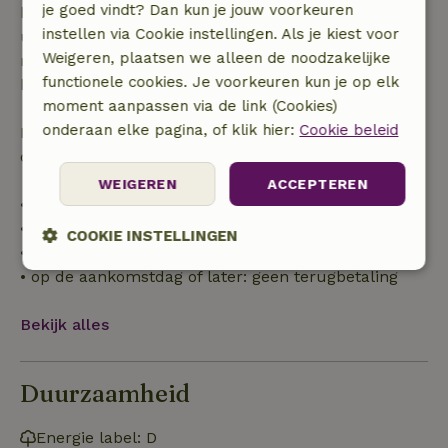
je goed vindt? Dan kun je jouw voorkeuren
binnen 28 dagen geldt gratis annuleren binnen 24
instellen via Cookie instellingen. Als je kiest voor
uur. Bij annulering binnen gestelde periode heb je
Weigeren, plaatsen we alleen de noodzakelijke
recht op volledige terugbetaling van het
functionele cookies. Je voorkeuren kun je op elk
boekingsbedrag.
moment aanpassen via de link (Cookies)
onderaan elke pagina, of klik hier:
Cookie beleid
Daarna krijg je een deel van de reissom en 100% van
de borg terugbetaald:
WEIGEREN
ACCEPTEREN
• tot 42 dagen voor aankomst: 70% terugbetaald
• 42–28 dagen voor aankomst: 40% terugbetaald
COOKIE INSTELLINGEN
• 28 dagen tot de aankomstdag: 10% terugbetaald
• op de aankomstdag of later: geen terugbetaling
Strikt
Prestatie
Targeting
noodzakelijk
Bekijk alles
Functioneel
Duurzaamheid
Energie label: D