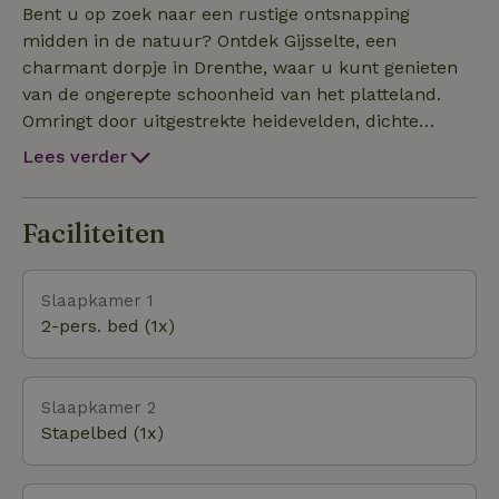
(kindvriendelijke) activiteiten in de buurt.
Bent u op zoek naar een rustige ontsnapping
midden in de natuur? Ontdek Gijsselte, een
charmant dorpje in Drenthe, waar u kunt genieten
van de ongerepte schoonheid van het platteland.
Omringt door uitgestrekte heidevelden, dichte
bossen en schilderachtige weilanden, biedt Gijsselte
Lees verder
een overvloed aan wandel- en fietspaden. Verken
het Nationaal Park Dwingelderveld, het grootste
natte heidegebied van West-Europa. Ontmoet de
Faciliteiten
lokale bewoners van het wild, zoals reeën, vossen
en diverse vogelsoorten. Voor de echte
Slaapkamer 1
natuurliefhebber is er altijd iets nieuws te ontdekken.
2-pers. bed (1x)
Slaapkamer 2
Stapelbed (1x)