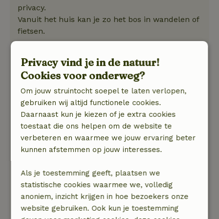
privacy.
Vanuit het huis kan je zo het bos in wandelen of
fietsen.
Tim
Privacy vind je in de natuur!
5 september 2025
Cookies voor onderweg?
Algemene beoordeling: 9
/10
Om jouw struintocht soepel te laten verlopen,
Huis met enorme tuin, veel privacy en een
gebruiken wij altijd functionele cookies.
prachtige omgeving om te fietsen en te
Daarnaast kun je kiezen of je extra cookies
wandelen.
toestaat die ons helpen om de website te
Natuur, rust & ruimte: 5
/5
verbeteren en waarmee we jouw ervaring beter
Huis met enorm veel privacy.
kunnen afstemmen op jouw interesses.
Zag er wat gedateerd uit, maar van alle
gemakken voorzien, schoon en goede bedden.
Als je toestemming geeft, plaatsen we
Ook fijn dat er handdoeken waren en de bedden
statistische cookies waarmee we, volledig
waren opgemaakt.
anoniem, inzicht krijgen in hoe bezoekers onze
(Stond niet in de boeking).
website gebruiken. Ook kun je toestemming
Ik miste alleen een boekje met informatie over