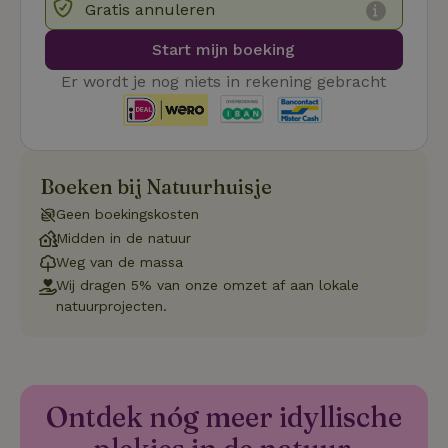
we
Gratis annuleren
on
CookieScriptConsent
CookieScript
4 weken 2
De
Google
Start mijn boeking
.natuurhuisje.be
dagen
wo
Privacy Policy
do
Er wordt je nog niets in rekening gebracht
Sc
se
co
va
on
co
va
Boeken bij Natuurhuisje
Sc
no
co
Geen boekingskosten
we
Midden in de natuur
VISITOR_PRIVACY_METADATA
YouTube
5 maanden
De
Weg van de massa
.youtube.com
4 weken
wo
o
Wij dragen 5% van onze omzet af aan lokale
to
natuurprojecten.
de
pr
vo
in
si
He
ge
Ontdek nóg meer idyllische
to
de
be