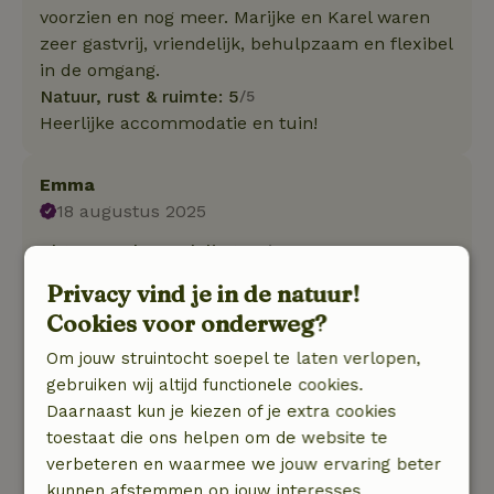
voorzien en nog meer. Marijke en Karel waren
zeer gastvrij, vriendelijk, behulpzaam en flexibel
in de omgang.
Natuur, rust & ruimte: 5
/5
Heerlijke accommodatie en tuin!
Emma
18 augustus 2025
Algemene beoordeling: 10
/10
Wij zijn ontzettend dankbaar voor de mooie
Privacy vind je in de natuur!
ervaringen die we in Schuur 80 hebben
Cookies voor onderweg?
opgedaan. De eigenaars zijn ontzettend
vriendelijk, open, goed bereikbaar en
Om jouw struintocht soepel te laten verlopen,
behulpzaam. Niets was te veel gevraagd. We
gebruiken wij altijd functionele cookies.
hebben tijdens het verblijf veel inspiratie
Daarnaast kun je kiezen of je extra cookies
opgedaan en enorm gelachen om de speelsheid
toestaat die ons helpen om de website te
van Poes en Poes. Bedankt, Marijke en Karel.
verbeteren en waarmee we jouw ervaring beter
Hopelijk tot snel!
kunnen afstemmen op jouw interesses.