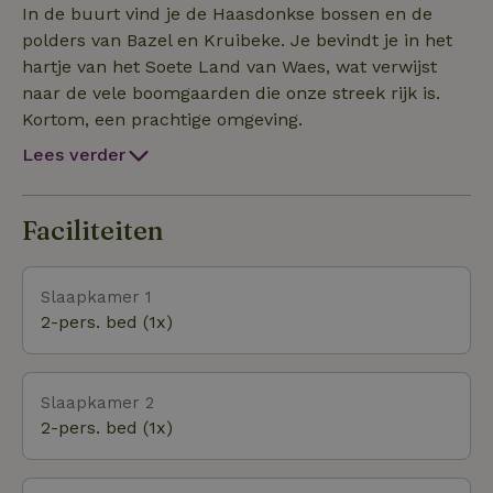
inclusief een tropisch zwemparadijs en
In de buurt vind je de Haasdonkse bossen en de
recreatiepark op 5 Km. zie ook de website van
polders van Bazel en Kruibeke. Je bevindt je in het
Toerisme Waasland. De Kunststeden liggen binnen
hartje van het Soete Land van Waes, wat verwijst
handbereik. Antwerpen (15 Km), Gent (45 Km),
naar de vele boomgaarden die onze streek rijk is.
Brussel (45 Km), Brugge (90 Km)
Kortom, een prachtige omgeving.
Lees verder
Faciliteiten
Slaapkamer 1
2-pers. bed (1x)
Slaapkamer 2
2-pers. bed (1x)