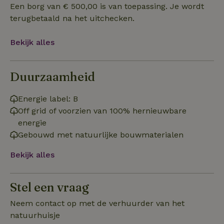
Een borg van € 500,00 is van toepassing. Je wordt
terugbetaald na het uitchecken.
Functioneel
Bekijk alles
Duurzaamheid
Energie label: B
Strikt noodzakelijk
Prestatie
Targeting
Off grid of voorzien van 100% hernieuwbare
Functioneel
energie
Gebouwd met natuurlijke bouwmaterialen
Strikt noodzakelijke cookies maken de kernfunctionaliteiten
van de website mogelijk, zoals gebruikersaanmelding en
accountbeheer. De website kan niet goed worden gebruikt
Bekijk alles
zonder de strikt noodzakelijke cookies.
Aanbieder
/
Naam
Vervaldatum
Om
Domein
Stel een vraag
_pinterest_ct_ua
Pinterest Inc.
1 jaar
De
Neem contact op met de verhuurder van het
.ct.pinterest.com
wo
re
natuurhuisje
Pi
Ma