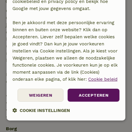
Contactloos verblijf mogelijk
cookiebeleid en privacy policy en bekijk hoe
Google met jouw gegevens omgaat.
Gratis annuleren binnen 7 dagen
Gratis annuleren binnen 7 dagen na bevestiging van
Ben je akkoord met deze persoonlijke ervaring
je boeking, bij een boekingsaanvraag meer dan 28
binnen en buiten onze website? Klik dan op
dagen voor aanvang. Bij een boeking met aanvang
Accepteren. Liever zelf bepalen welke cookies
binnen 28 dagen geldt gratis annuleren binnen 24
je goed vindt? Dan kun je jouw voorkeuren
uur. Bij annulering binnen gestelde periode heb je
instellen via Cookie instellingen. Als je kiest voor
recht op volledige terugbetaling van het
Weigeren, plaatsen we alleen de noodzakelijke
boekingsbedrag.
functionele cookies. Je voorkeuren kun je op elk
moment aanpassen via de link (Cookies)
Daarna krijg je een deel van de reissom en 100% van
onderaan elke pagina, of klik hier:
Cookie beleid
de borg terugbetaald:
WEIGEREN
ACCEPTEREN
• tot 42 dagen voor aankomst: 70% terugbetaald
• 42–28 dagen voor aankomst: 40% terugbetaald
• 28 dagen tot de aankomstdag: 10% terugbetaald
COOKIE INSTELLINGEN
• op de aankomstdag of later: geen terugbetaling
Strikt
Prestatie
Targeting
noodzakelijk
Borg