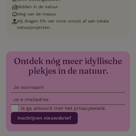
de
pr
Midden in de natuur
vo
in
Weg van de massa
si
Wij dragen 5% van onze omzet af aan lokale
He
ge
natuurprojecten.
to
de
be
ve
pr
in
hu
Ontdek nóg meer idyllische
w
ge
plekjes in de natuur.
to
se
Je voornaam
Je e-mailadres
Naam
Aanbieder
/
Domein
Verval
Aanbieder
/
Ik ga akkoord met het
privacybeleid
.
Naam
Vervaldatum
Omschrijving
_nhft_user-create-account
www.natuurhuisje.be
Sess
Domein
Inschrijven nieuwsbrief
_ga
Google LLC
1 jaar 1
Deze cookie
Aanbieder
/
Naam
Vervaldatum
.natuurhuisje.be
maand
is gekoppeld 
Domein
Google Univer
Analytics - wa
FPID
Google
1 jaar 1
_nhftconstraint_search-
www.natuurhuisje.be
Sess