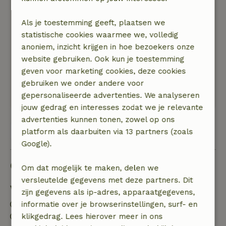
Natuur, rust & ruimte: 5
/5
Het natuurhuis(je) is prachtig. Nooit hebben we
Als je toestemming geeft, plaatsen we
met 12 personen het gevoel gehad dat we op
statistische cookies waarmee we, volledig
elkaars lip zaten. Ze hebben een geweldige tuin
anoniem, inzicht krijgen in hoe bezoekers onze
die meteen uitnodigt om overdag te genieten
website gebruiken. Ook kun je toestemming
van de zon en in de avond lange en gezellige
geven voor marketing cookies, deze cookies
gesprekken te houden aan het kampvuur. Wij
gebruiken we onder andere voor
hebben genoten!
gepersonaliseerde advertenties. We analyseren
jouw gedrag en interesses zodat we je relevante
advertenties kunnen tonen, zowel op ons
Bekijk alle 5 beoordelingen
platform als daarbuiten via 13 partners (zoals
Google).
Goed om te weten
Om dat mogelijk te maken, delen we
versleutelde gegevens met deze partners. Dit
Verblijfdetails
zijn gegevens als ip-adres, apparaatgegevens,
Inchecken: 15:00- 22:00
informatie over je browserinstellingen, surf- en
Uitchecken: 07:00- 12:00
klikgedrag. Lees hierover meer in ons