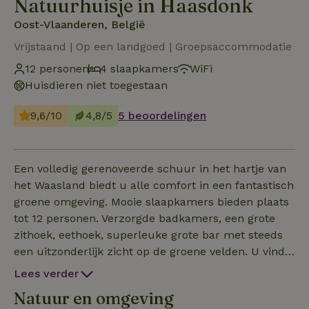
Natuurhuisje in Haasdonk
Oost-Vlaanderen, België
Vrijstaand | Op een landgoed | Groepsaccommodatie
12 personen
4 slaapkamers
WiFi
Huisdieren niet toegestaan
9,6/10
4,8/5
5 beoordelingen
Een volledig gerenoveerde schuur in het hartje van
het Waasland biedt u alle comfort in een fantastisch
groene omgeving. Mooie slaapkamers bieden plaats
tot 12 personen. Verzorgde badkamers, een grote
zithoek, eethoek, superleuke grote bar met steeds
een uitzonderlijk zicht op de groene velden. U vindt
in de buurt een groene, landelijke omgeving waar u
Lees verder
naar hartenlust kunt fietsen. Het Land van Waas
Natuur en omgeving
biedt tal van mogelijkheden voor daguitstappen,