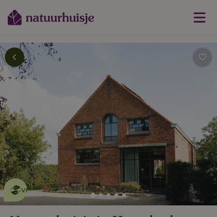
Dit natuurhuisje is eco-
vriendelijk
lees meer