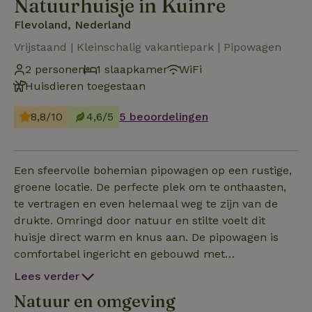
Natuurhuisje in Kuinre
Flevoland, Nederland
Vrijstaand | Kleinschalig vakantiepark | Pipowagen
2 personen
1 slaapkamer
WiFi
Huisdieren toegestaan
8,8/10
4,6/5
5 beoordelingen
Een sfeervolle bohemian pipowagen op een rustige,
groene locatie. De perfecte plek om te onthaasten,
te vertragen en even helemaal weg te zijn van de
drukte. Omringd door natuur en stilte voelt dit
huisje direct warm en knus aan. De pipowagen is
comfortabel ingericht en gebouwd met
hergebruikte materialen, wat zorgt voor een unieke
Lees verder
en persoonlijke sfeer. Buiten staat een privé hottub
Natuur en omgeving
die elektrisch en plug & play is: één knop en hij