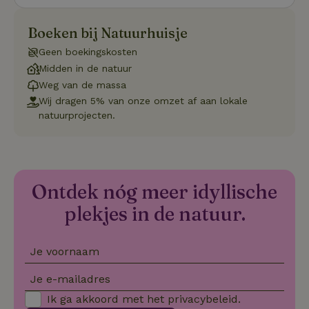
o
vo
de
Boeken bij Natuurhuisje
be
ge
Geen boekingskosten
co
we
Midden in de natuur
on
Weg van de massa
CookieScriptConsent
CookieScript
4 weken 2
De
Google
Wij dragen 5% van onze omzet af aan lokale
.natuurhuisje.be
dagen
wo
Privacy Policy
natuurprojecten.
do
Sc
se
co
va
on
co
va
Ontdek nóg meer idyllische
Sc
no
plekjes in de natuur.
co
we
VISITOR_PRIVACY_METADATA
YouTube
5 maanden
De
Je voornaam
.youtube.com
4 weken
wo
o
to
Je e-mailadres
de
pr
Ik ga akkoord met het
privacybeleid
.
vo
in