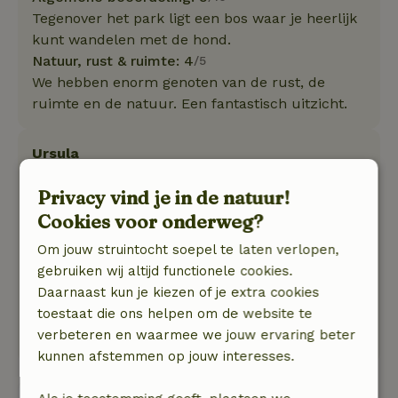
Tegenover het park ligt een bos waar je heerlijk
kunt wandelen met de hond.
Natuur, rust & ruimte: 4
/5
We hebben enorm genoten van de rust, de
ruimte en de natuur. Een fantastisch uitzicht.
Ursula
19 juli 2025
Privacy vind je in de natuur!
Algemene beoordeling: 9
/10
Cookies voor onderweg?
Perfect voor wat wij wilden.
Natuur, rust & ruimte: 4
Om jouw struintocht soepel te laten verlopen,
/5
Een plek waar je tot rust komt en weer
gebruiken wij altijd functionele cookies.
helemaal kan opladen. Goed uitgerust,
Daarnaast kun je kiezen of je extra cookies
meerdere hoekjes waar jij je kunt terugtrekken
toestaat die ons helpen om de website te
en ontspannen. Zeker een aanrader!
verbeteren en waarmee we jouw ervaring beter
kunnen afstemmen op jouw interesses.