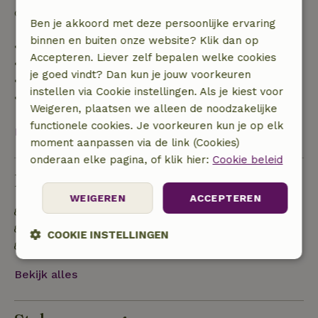
de borg terugbetaald:
Ben je akkoord met deze persoonlijke ervaring
binnen en buiten onze website? Klik dan op
• tot 42 dagen voor aankomst: 70% terugbetaald
Accepteren. Liever zelf bepalen welke cookies
• 42–28 dagen voor aankomst: 40% terugbetaald
je goed vindt? Dan kun je jouw voorkeuren
• 28 dagen tot de aankomstdag: 10% terugbetaald
instellen via Cookie instellingen. Als je kiest voor
• op de aankomstdag of later: geen terugbetaling
Weigeren, plaatsen we alleen de noodzakelijke
functionele cookies. Je voorkeuren kun je op elk
Bekijk alles
moment aanpassen via de link (Cookies)
onderaan elke pagina, of klik hier:
Cookie beleid
Duurzaamheid
WEIGEREN
ACCEPTEREN
Energie label: Uitgesloten
Natuurlijke isolatiematerialen
COOKIE INSTELLINGEN
Gebouwd met natuurlijke bouwmaterialen
Strikt
Prestatie
Targeting
Bekijk alles
noodzakelijk