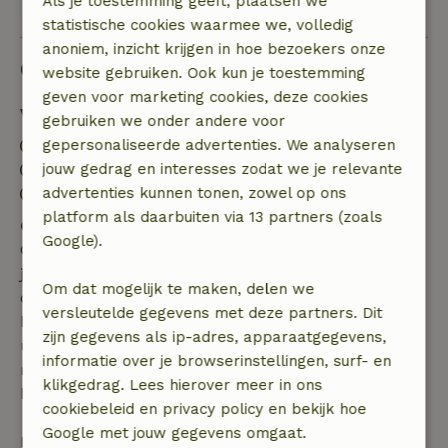
Bekijk alle 5 beoordelingen
Als je toestemming geeft, plaatsen we
statistische cookies waarmee we, volledig
anoniem, inzicht krijgen in hoe bezoekers onze
Goed om te weten
website gebruiken. Ook kun je toestemming
geven voor marketing cookies, deze cookies
Verblijfdetails
gebruiken we onder andere voor
Inchecken: 16:00- 22:00
gepersonaliseerde advertenties. We analyseren
Uitchecken: 07:00- 11:00
jouw gedrag en interesses zodat we je relevante
Contactloos verblijf mogelijk
advertenties kunnen tonen, zowel op ons
platform als daarbuiten via 13 partners (zoals
Gratis annuleren binnen 7 dagen
Google).
Gratis annuleren binnen 7 dagen na bevestiging van
je boeking, bij een boekingsaanvraag meer dan 28
Om dat mogelijk te maken, delen we
dagen voor aanvang. Bij een boeking met aanvang
versleutelde gegevens met deze partners. Dit
binnen 28 dagen geldt gratis annuleren binnen 24
zijn gegevens als ip-adres, apparaatgegevens,
uur. Bij annulering binnen gestelde periode heb je
informatie over je browserinstellingen, surf- en
recht op volledige terugbetaling van het
klikgedrag. Lees hierover meer in ons
boekingsbedrag.
cookiebeleid en privacy policy en bekijk hoe
Google met jouw gegevens omgaat.
Daarna krijg je een deel van de reissom en 100% van