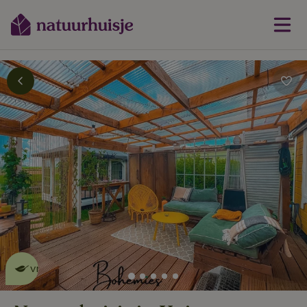
Dit natuurhuisje is eco-
vriendelijk
lees meer